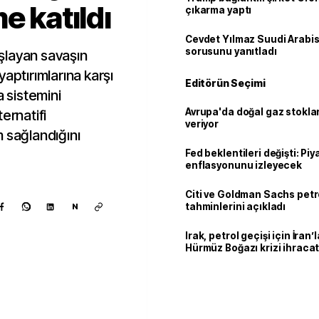
e katıldı
çıkarma yaptı
Cevdet Yılmaz Suudi Arabi
sorusunu yanıtladı
şlayan savaşın
aptırımlarına karşı
Editörün Seçimi
a sistemini
Avrupa'da doğal gaz stoklar
ernatifi
veriyor
 sağlandığını
Fed beklentileri değişti: Pi
enflasyonunu izleyecek
Citi ve Goldman Sachs petr
tahminlerini açıkladı
N
Irak, petrol geçişi için İran
Hürmüz Boğazı krizi ihracat
Kaynak ekle