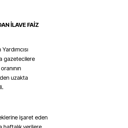
N İLAVE FAİZ
 Yardımcısı
a gazetecilere
 oranının
nden uzakta
i.
eklerine işaret eden
haftalık verilere