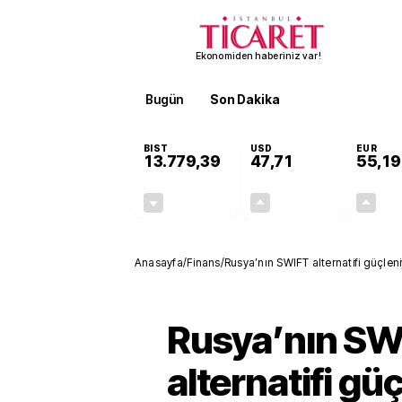
Ekonomiden haberiniz var!
Bugün
Son Dakika
Finans
EKST
BIST
USD
EUR
13.779,39
47,71
55,19
-0,14%
+0,18%
-19,42
0,09
Anasayfa
/
Finans
/
Rusya’nın SWIFT alternatifi güçleni
Rusya’nın SW
alternatifi gü