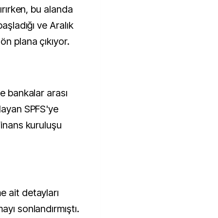
dırırken, bu alanda
başladığı ve Aralık
ön plana çıkıyor.
le bankalar arası
çlayan SPFS'ye
finans kuruluşu
 ait detayları
ayı sonlandırmıştı.