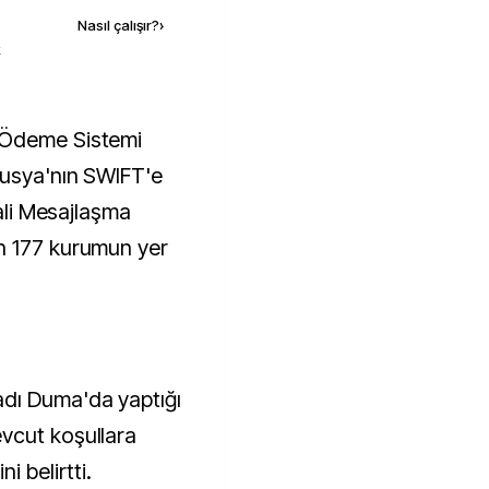
Nasıl çalışır?
›
k
Rusya'nın SWIFT'e
Mali Mesajlaşma
n 177 kurumun yer
dı Duma'da yaptığı
vcut koşullara
i belirtti.