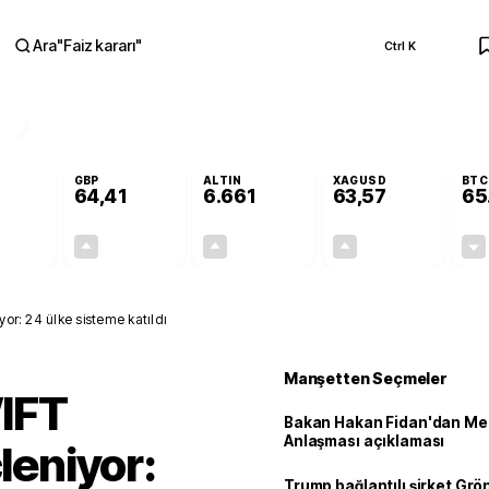
Ara
"
Faiz kararı
"
Ctrl K
RA
GBP
ALTIN
XAGUSD
BTC
64,41
6.661
63,57
65
+0,32%
+0,38%
+2,59%
+3,37%
0,18
0,24
167,96
2,07
yor: 24 ülke sisteme katıldı
Manşetten Seçmeler
IFT
Bakan Hakan Fidan'dan Me
Anlaşması açıklaması
çleniyor:
Trump bağlantılı şirket Grö