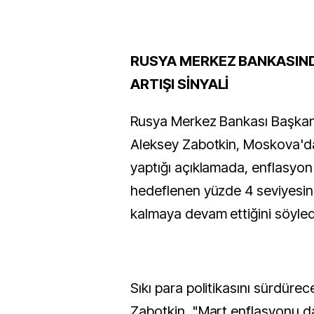
RUSYA MERKEZ BANKASINDA
ARTIŞI SİNYALİ
Rusya Merkez Bankası Başkan
Aleksey Zabotkin, Moskova'd
yaptığı açıklamada, enflasyon
hedeflenen yüzde 4 seviyesi
kalmaya devam ettiğini söyled
Sıkı para politikasını sürdürec
Zabotkin, "Mart enflasyonu da 