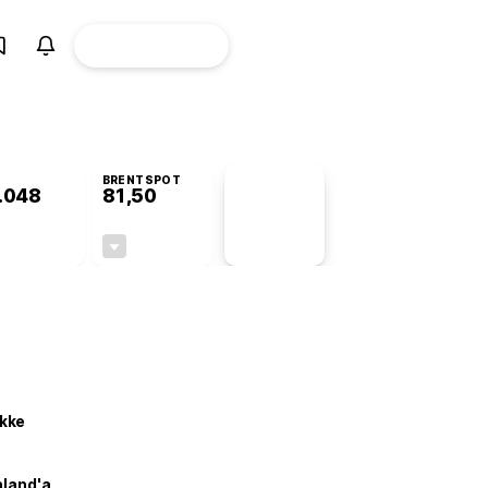
ÜYE
CANLI BORSA
Girişi
BRENTSPOT
.048
81,50
PİYASA
VERİLERİ
0,00%
-1,55%
+0,00
-1,28
kke
nland'a