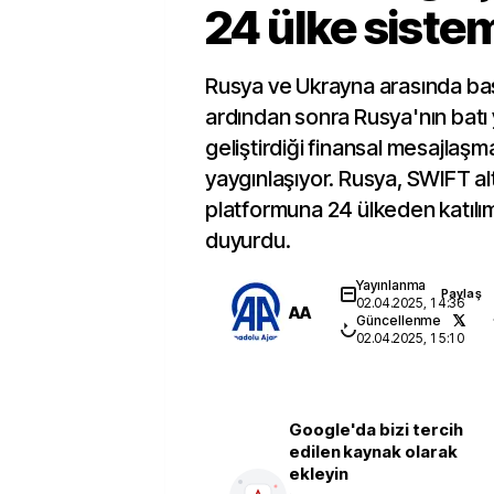
24 ülke sistem
Rusya ve Ukrayna arasında ba
ardından sonra Rusya'nın batı y
geliştirdiği finansal mesajlaşm
yaygınlaşıyor. Rusya, SWIFT alt
platformuna 24 ülkeden katılım
duyurdu.
Yayınlanma
Paylaş
02.04.2025, 14:36
AA
Güncellenme
02.04.2025, 15:10
Google'da bizi tercih
edilen kaynak olarak
ekleyin