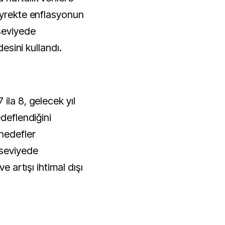
eyrekte enflasyonun
seviyede
desini kullandı.
ila 8, gelecek yıl
edeflendiğini
hedefler
 seviyede
e artışı ihtimal dışı