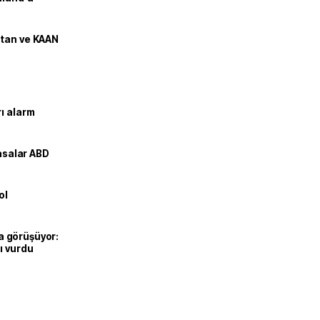
stan ve KAAN
ı alarm
yasalar ABD
ol
’la görüşüyor:
ı vurdu