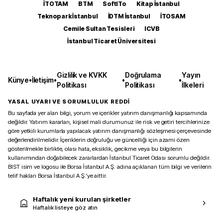
İTOTAM
BTM
SoftITo
Kitap İstanbul
Teknopark İstanbul
İDTM İstanbul
İTOSAM
Cemile Sultan Tesisleri
ICVB
İstanbul Ticaret Üniversitesi
Gizlilik ve KVKK
Doğrulama
Yayın
Künye
•
İletişim
•
•
•
Politikası
Politikası
İlkeleri
YASAL UYARI VE SORUMLULUK REDDİ
Bu sayfada yer alan bilgi, yorum ve içerikler yatırım danışmanlığı kapsamında
değildir. Yatırım kararları, kişisel mali durumunuz ile risk ve getiri tercihlerinize
göre yetkili kurumlarla yapılacak yatırım danışmanlığı sözleşmesi çerçevesinde
değerlendirilmelidir. İçeriklerin doğruluğu ve güncelliği için azami özen
gösterilmekle birlikte, olası hata, eksiklik, gecikme veya bu bilgilerin
kullanımından doğabilecek zararlardan İstanbul Ticaret Odası sorumlu değildir.
BIST isim ve logosu ile Borsa İstanbul A.Ş. adına açıklanan tüm bilgi ve verilerin
telif hakları Borsa İstanbul A.Ş.’ye aittir.
Haftalık yeni kurulan şirketler
Haftalık listeye göz atın