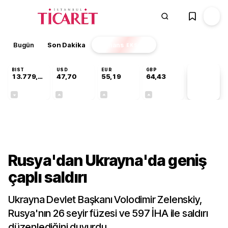
Bugün
Son Dakika
Finans
EKSTRA
BIST
USD
EUR
GBP
13.779,39
47,70
55,19
64,43
PİYASA
VERİLERİ
-0,14%
+0,15%
+0,32%
+0,40%
Dünya
Rusya'dan Ukrayna'da geniş
çaplı saldırı
Ukrayna Devlet Başkanı Volodimir Zelenskiy,
Rusya'nın 26 seyir füzesi ve 597 İHA ile saldırı
düzenlediğini duyurdu