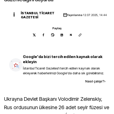
İSTANBUL TICARET
İ
Yayınlanma
12.07.2025, 14:44
GAZETESI
Paylaş
N
Google'da bizi tercih edilen kaynak olarak
ekleyin
İstanbul Ticaret Gazetesi
'i tercih edilen kaynak olarak
ekleyerek haberlerimizi Google'da daha sık görebilirsiniz.
Kaynak ekle
Nasıl çalışır?
›
Ukrayna Devlet Başkanı Volodimir Zelenskiy,
Rus ordusunun ülkesine 26 adet seyir füzesi ve