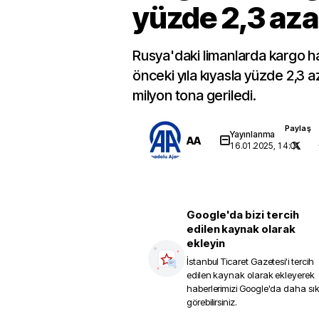
yüzde 2,3 aza
Rusya'daki limanlarda kargo h
önceki yıla kıyasla yüzde 2,3 
milyon tona geriledi.
Paylaş
Yayınlanma
AA
16.01.2025, 14:01
Google'da bizi tercih
edilen kaynak olarak
ekleyin
İstanbul Ticaret Gazetesi
'i tercih
edilen kaynak olarak ekleyerek
haberlerimizi Google'da daha sı
görebilirsiniz.