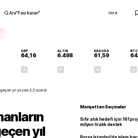
Ara
"
Faiz kararı
"
Ctrl K
RA
GBP
ALTIN
XAGUSD
BTC
64,16
6.498
61,59
64
-0,11%
+0,10%
+0,02%
-0,73%
-0,06
0,07
1,50
-0,45
geçen yıl yüzde 2,3 azaldı
Manşetten Seçmeler
manların
Sıfır atık hedefi için 161 pr
milyon liralık destek
eçen yıl
Borsa İstanbul’da işlem hac