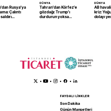
DÜNYA
DÜNYA
a’dan Rusya’ya
Tahran’dan Körfez’e
AB haval
ama: Çalıntı
gözdağı: Trump’ı
kriz: Yoğ
 saldırı
durdurun yoksa
dolayı yen
bilir
vururuz
sistemi 
çıkarılıyo
•
•
•
•
FAYDALI LINKLER
Son Dakika
Günün Manşetleri