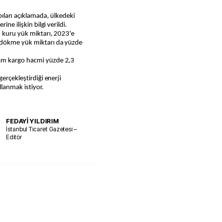
ne ilişkin bilgi verildi.
n kuru yük miktarı, 2023'e
 dökme yük miktarı da yüzde
am kargo hacmi yüzde 2,3
erçekleştirdiği enerji
llanmak istiyor.
FEDAYİ YILDIRIM
İstanbul Ticaret Gazetesi –
Editör