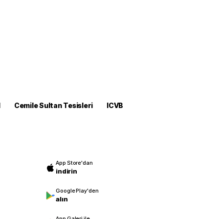
M
Cemile Sultan Tesisleri
ICVB
App Store'dan
indirin
Google Play'den
alın
App Galeri ile