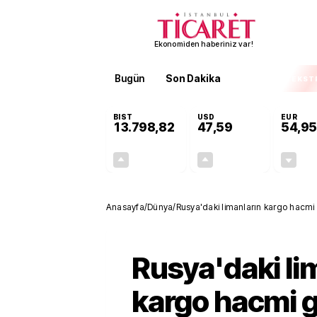
Ekonomiden haberiniz var!
Bugün
Son Dakika
Finans
EKST
BIST
USD
EUR
13.798,82
47,59
54,95
+0,70%
+0,05%
95,68
0,03
Anasayfa
/
Dünya
/
Rusya'daki limanların kargo hacmi 
Rusya'daki li
kargo hacmi g