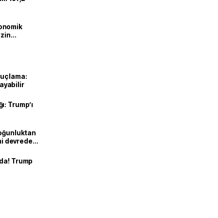
onomik
izin
lendirdik
suçlama:
layabilir
ı: Trump’ı
Yoğunluktan
emi devreden
nda! Trump