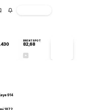
ÜYE
CANLI BORSA
Girişi
BRENTSPOT
.430
82,68
PİYASA
VERİLERİ
-0,72%
+4,78%
+0,00
3,77
ojeye 914
mi 187,2