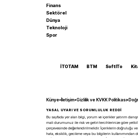
Finans
Sektörel
Dünya
Teknoloji
Spor
İTOTAM
BTM
SoftITo
Kit
Künye
•
İletişim
•
Gizlilik ve KVKK Politikası
•
Doğr
YASAL UYARI VE SORUMLULUK REDDİ
Bu sayfada yer alan bilgi, yorum ve içerikler yatırım danışm
mali durumunuz ile risk ve getiri tercihlerinize göre yetk
çerçevesinde değerlendirilmelidir. İçeriklerin doğruluğu ve
hata, eksiklik, gecikme veya bu bilgilerin kullanımından 