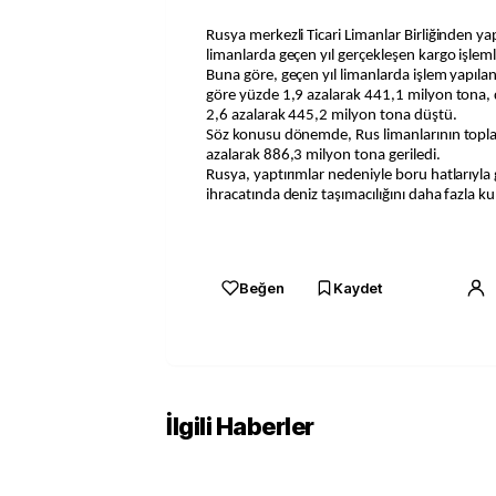
Rusya merkezli Ticari Limanlar Birliğinden yapılan açıklamada, ülkedeki
limanlarda geçen yıl gerçekleşen kargo işlemleri
Buna göre, geçen yıl limanlarda işlem yapıla
göre yüzde 1,9 azalarak 441,1 milyon tona,
2,6 azalarak 445,2 milyon tona düştü.
Söz konusu dönemde, Rus limanlarının topl
azalarak 886,3 milyon tona geriledi.
Rusya, yaptırımlar nedeniyle boru hatlarıyla g
ihracatında deniz taşımacılığını daha fazla ku
Beğen
Kaydet
İlgili Haberler