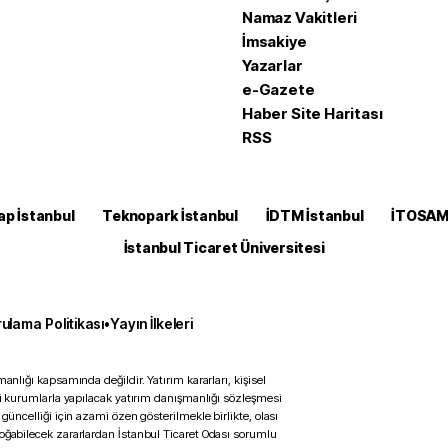
Namaz Vakitleri
İmsakiye
Yazarlar
e-Gazete
Haber Site Haritası
RSS
ap İstanbul
Teknopark İstanbul
İDTM İstanbul
İTOSA
İstanbul Ticaret Üniversitesi
ulama Politikası
•
Yayın İlkeleri
anlığı kapsamında değildir. Yatırım kararları, kişisel
ili kurumlarla yapılacak yatırım danışmanlığı sözleşmesi
 güncelliği için azami özen gösterilmekle birlikte, olası
doğabilecek zararlardan İstanbul Ticaret Odası sorumlu