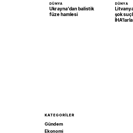
DÜNYA
DÜNYA
Ukrayna’dan balistik
Litvany
füze hamlesi
şok suçl
İHA’larla
planlaya
KATEGORILER
Gündem
Ekonomi