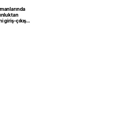
imanlarında
unluktan
i giriş-çıkış
devreden
r