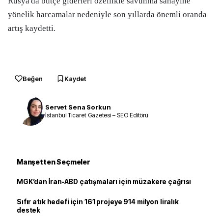
Rusya'da bütçe giderleri özellikle savunma sanayine
yönelik harcamalar nedeniyle son yıllarda önemli oranda
artış kaydetti.
Beğen
Kaydet
Servet Sena Sorkun
İstanbul Ticaret Gazetesi – SEO Editörü
Manşetten Seçmeler
MGK’dan İran-ABD çatışmaları için müzakere çağrısı
Sıfır atık hedefi için 161 projeye 914 milyon liralık
destek