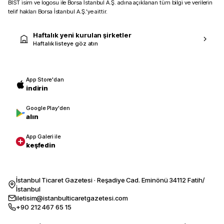
BIST isim ve logosu ile Borsa İstanbul A.Ş. adına açıklanan tüm bilgi ve verilerin
telif hakları Borsa İstanbul A.Ş.’ye aittir.
Haftalık yeni kurulan şirketler
Haftalık listeye göz atın
App Store'dan
indirin
Google Play'den
alın
App Galeri ile
keşfedin
İstanbul Ticaret Gazetesi · Reşadiye Cad. Eminönü 34112 Fatih/
İstanbul
iletisim@istanbulticaretgazetesi.com
+90 212 467 65 15