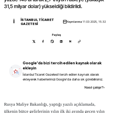
31,5 milyar dolar) yükseldiği bildirildi.
İSTANBUL TICARET
İ
Yayınlanma
11.03.2025, 15:32
GAZETESI
Paylaş
N
Google'da bizi tercih edilen kaynak olarak
ekleyin
İstanbul Ticaret Gazetesi
'i tercih edilen kaynak olarak
ekleyerek haberlerimizi Google'da daha sık görebilirsiniz.
Kaynak ekle
Nasıl çalışır?
›
Rusya Maliye Bakanlığı, yaptığı yazılı açıklamada,
ülkenin bütçe gelirlerinin yılın ilk iki ayında geçen yılın