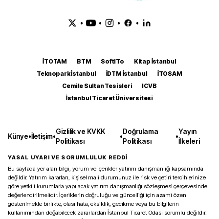
•
•
•
•
İTOTAM
BTM
SoftITo
Kitap İstanbul
Teknopark İstanbul
İDTM İstanbul
İTOSAM
Cemile Sultan Tesisleri
ICVB
İstanbul Ticaret Üniversitesi
Gizlilik ve KVKK
Doğrulama
Yayın
Künye
•
İletişim
•
•
•
Politikası
Politikası
İlkeleri
YASAL UYARI VE SORUMLULUK REDDİ
Bu sayfada yer alan bilgi, yorum ve içerikler yatırım danışmanlığı kapsamında
değildir. Yatırım kararları, kişisel mali durumunuz ile risk ve getiri tercihlerinize
göre yetkili kurumlarla yapılacak yatırım danışmanlığı sözleşmesi çerçevesinde
değerlendirilmelidir. İçeriklerin doğruluğu ve güncelliği için azami özen
gösterilmekle birlikte, olası hata, eksiklik, gecikme veya bu bilgilerin
kullanımından doğabilecek zararlardan İstanbul Ticaret Odası sorumlu değildir.