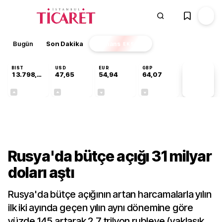
Bugün
Son Dakika
Finans
EKSTRA
BIST
USD
EUR
GBP
13.798,82
47,65
54,94
64,07
PİYASA
VERİLERİ
+0,70%
+0,04%
-0,13%
-0,16%
Dünya
Rusya'da bütçe açığı 31 milyar
doları aştı
Rusya'da bütçe açığının artan harcamalarla yılın
ilk iki ayında geçen yılın aynı dönemine göre
yüzde 145 artarak 2,7 trilyon rubleye (yaklaşık