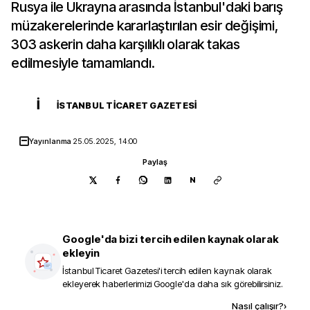
Rusya ile Ukrayna arasında İstanbul'daki barış
müzakerelerinde kararlaştırılan esir değişimi,
303 askerin daha karşılıklı olarak takas
edilmesiyle tamamlandı.
İ
İSTANBUL TICARET GAZETESI
Yayınlanma
25.05.2025, 14:00
Paylaş
N
Google'da bizi tercih edilen kaynak olarak
ekleyin
İstanbul Ticaret Gazetesi
'i tercih edilen kaynak olarak
ekleyerek haberlerimizi Google'da daha sık görebilirsiniz.
Kaynak ekle
Nasıl çalışır?
›