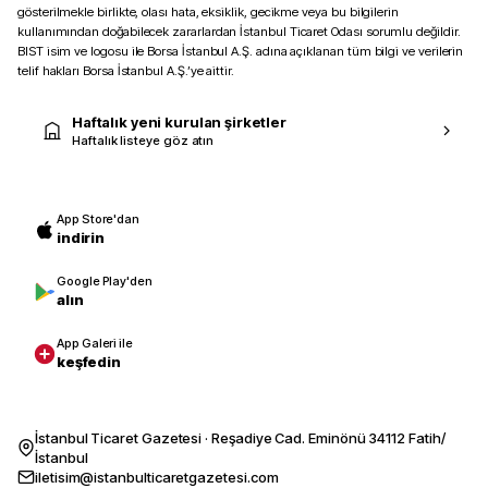
gösterilmekle birlikte, olası hata, eksiklik, gecikme veya bu bilgilerin
kullanımından doğabilecek zararlardan İstanbul Ticaret Odası sorumlu değildir.
BIST isim ve logosu ile Borsa İstanbul A.Ş. adına açıklanan tüm bilgi ve verilerin
telif hakları Borsa İstanbul A.Ş.’ye aittir.
Haftalık yeni kurulan şirketler
Haftalık listeye göz atın
App Store'dan
indirin
Google Play'den
alın
App Galeri ile
keşfedin
İstanbul Ticaret Gazetesi · Reşadiye Cad. Eminönü 34112 Fatih/
İstanbul
iletisim@istanbulticaretgazetesi.com