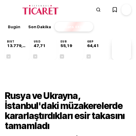
Bugün
Son Dakika
Finans
EKSTRA
BIST
USD
EUR
GBP
13.779,39
47,71
55,19
64,41
PİYASA
VERİLERİ
-0,14%
+0,18%
+0,32%
+0,38%
Dünya
Rusya ve Ukrayna,
İstanbul'daki müzakerelerde
kararlaştırdıkları esir takasını
tamamladı