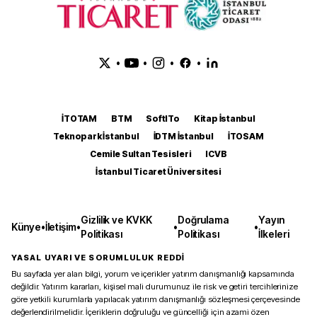
•
•
•
•
İTOTAM
BTM
SoftITo
Kitap İstanbul
Teknopark İstanbul
İDTM İstanbul
İTOSAM
Cemile Sultan Tesisleri
ICVB
İstanbul Ticaret Üniversitesi
Gizlilik ve KVKK
Doğrulama
Yayın
Künye
•
İletişim
•
•
•
Politikası
Politikası
İlkeleri
YASAL UYARI VE SORUMLULUK REDDİ
Bu sayfada yer alan bilgi, yorum ve içerikler yatırım danışmanlığı kapsamında
değildir. Yatırım kararları, kişisel mali durumunuz ile risk ve getiri tercihlerinize
göre yetkili kurumlarla yapılacak yatırım danışmanlığı sözleşmesi çerçevesinde
değerlendirilmelidir. İçeriklerin doğruluğu ve güncelliği için azami özen