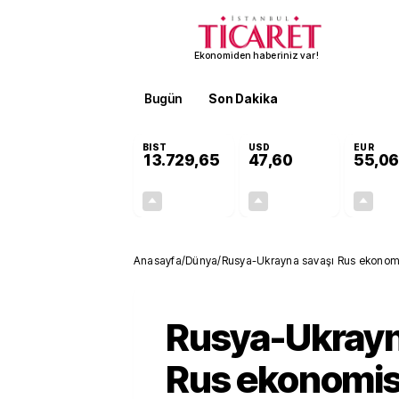
Ekonomiden haberiniz var!
Bugün
Son Dakika
Finans
EKST
BIST
USD
EUR
13.729,65
47,60
55,06
+0,19%
+0,06%
26,52
0,03
Anasayfa
/
Dünya
/
Rusya-Ukrayna savaşı Rus ekonomisi
Rusya-Ukrayn
Rus ekonomisi