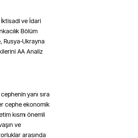
ankacılık Bölüm
ce, Rusya-Ukrayna
lerini AA Analiz
 cephenin yanı sıra
ğer cephe ekonomik
etim kısmı önemli
vaşın ve
zorluklar arasında