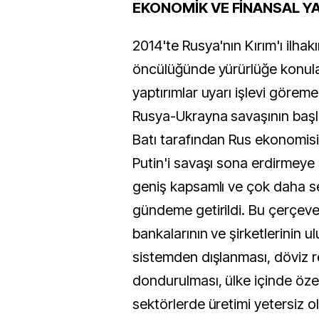
EKONOMİK VE FİNANSAL Y
2014'te Rusya'nın Kırım'ı ilha
öncülüğünde yürürlüğe konul
yaptırımlar uyarı işlevi görem
Rusya-Ukrayna savaşının başla
Batı tarafından Rus ekonomisi
Putin'i savaşı sona erdirmeye
geniş kapsamlı ve çok daha se
gündeme getirildi. Bu çerçev
bankalarının ve şirketlerinin ul
sistemden dışlanması, döviz r
dondurulması, ülke içinde özell
sektörlerde üretimi yetersiz o