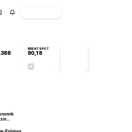
ÜYE
CANLI BORSA
Girişi
BRENTSPOT
.388
80,18
PİYASA
VERİLERİ
+0,31%
+1,61%
+0,00
1,27
onomik
izin
lendirdik
iye-Polonya