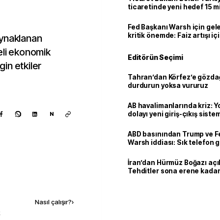
ticaretinde yeni hedef 15 mi
Fed Başkanı Warsh için gel
kritik önemde: Faiz artışı içi
aynaklanan
var
eli ekonomik
Editörün Seçimi
in etkiler
Tahran’dan Körfez’e gözdağ
durdurun yoksa vururuz
AB havalimanlarında kriz: 
dolayı yeni giriş-çıkış sist
N
çıkarılıyor
ABD basınından Trump ve F
Warsh iddiası: Sık telefon 
dikkat çekiyor
İran’dan Hürmüz Boğazı açı
Tehditler sona erene kadar
kalacak
Kaynak ekle
Nasıl çalışır?
›
k