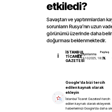
etkiledi?
Savaştan ve yaptırımlardan k
sorunların Rusya’nın uzun vad
görünümü üzerinde daha belirg
doğurması beklenmektedir.
İSTANBUL
Paylaş
Yayınlanma
İ
TICARET
19.10.2025, 18:35
GAZETESI
Google'da bizi tercih
edilen kaynak olarak
ekleyin
İstanbul Ticaret Gazetesi
'i tercih
edilen kaynak olarak ekleyerek
haberlerimizi Google'da daha sı