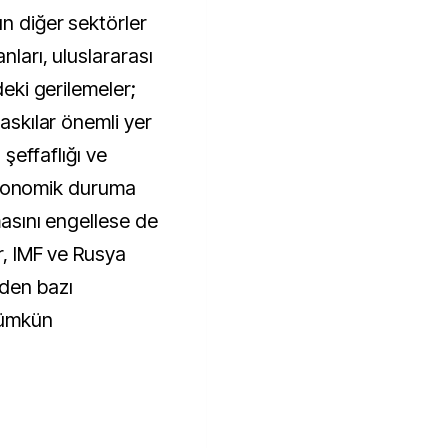
ın diğer sektörler
nları, uluslararası
deki gerilemeler;
baskılar önemli yer
 şeffaflığı ve
r ekonomik duruma
lmasını engellese de
ar, IMF ve Rusya
nden bazı
mümkün