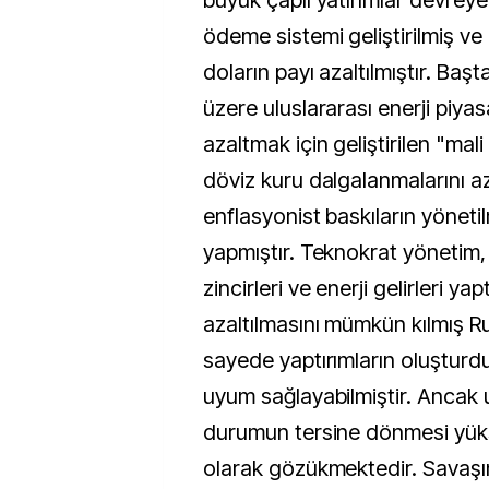
büyük çaplı yatırımlar devreye a
ödeme sistemi geliştirilmiş ve
doların payı azaltılmıştır. Baş
üzere uluslararası enerji piyas
azaltmak için geliştirilen "mal
döviz kuru dalgalanmalarını a
enflasyonist baskıların yöneti
yapmıştır. Teknokrat yönetim,
zincirleri ve enerji gelirleri yap
azaltılmasını mümkün kılmış R
sayede yaptırımların oluşturd
uyum sağlayabilmiştir. Ancak
durumun tersine dönmesi yükse
olarak gözükmektedir. Savaşı