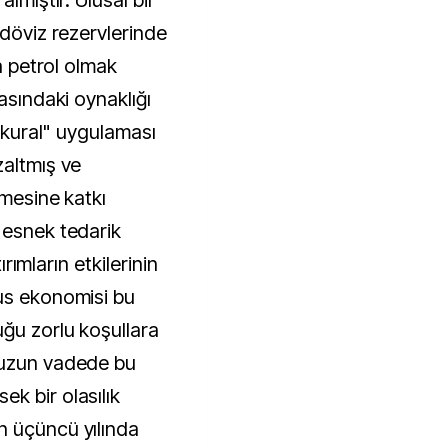
lmıştır. Ulusal bir
 döviz rezervlerinde
ta petrol olmak
asındaki oynaklığı
i kural" uygulaması
zaltmış ve
lmesine katkı
 esnek tedarik
tırımların etkilerinin
us ekonomisi bu
uğu zorlu koşullara
 uzun vadede bu
k bir olasılık
n üçüncü yılında