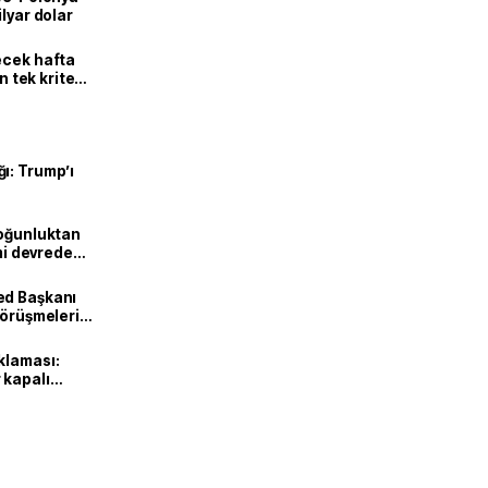
lyar dolar
ecek hafta
n tek kriter
ı: Trump’ı
Yoğunluktan
emi devreden
ed Başkanı
görüşmeleri
klaması:
 kapalı