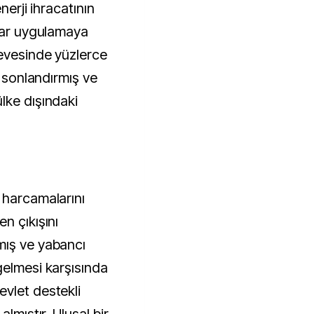
nerji ihracatının
mlar uygulamaya
evesinde yüzlerce
i sonlandırmış ve
lke dışındaki
 harcamalarını
n çıkışını
mış ve yabancı
gelmesi karşısında
vlet destekli