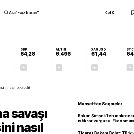
Ara
"
Faiz kararı
"
Ctrl K
RA
GBP
ALTIN
XAGUSD
BTC
64,28
6.496
61,44
64
+0,10%
+0,29%
+0,00%
-0,97%
0,05
0,19
0,12
-0,60
ni nasıl etkiledi?
Manşetten Seçmeler
a savaşı
Bakan Şimşek’ten makroek
istikrar vurgusu: Ekonomim
ni nasıl
dayanıklılığını daha da güç
Ticaret Bakanı Bolat: Türk