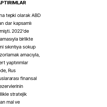
APTIRIMLAR
kına tepki olarak ABD
an dar kapsamlı
emişti. 2022’de
masıyla birlikte
ni sıkıntıya sokup
 zorlamak amacıyla,
rt yaptırımlar
ede, Rus
uslararası finansal
ezervlerinin
ikle stratejik
lan mal ve