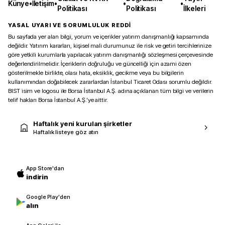
Künye
•
İletişim
•
•
•
Politikası
Politikası
İlkeleri
YASAL UYARI VE SORUMLULUK REDDİ
Bu sayfada yer alan bilgi, yorum ve içerikler yatırım danışmanlığı kapsamında
değildir. Yatırım kararları, kişisel mali durumunuz ile risk ve getiri tercihlerinize
göre yetkili kurumlarla yapılacak yatırım danışmanlığı sözleşmesi çerçevesinde
değerlendirilmelidir. İçeriklerin doğruluğu ve güncelliği için azami özen
gösterilmekle birlikte, olası hata, eksiklik, gecikme veya bu bilgilerin
kullanımından doğabilecek zararlardan İstanbul Ticaret Odası sorumlu değildir.
BIST isim ve logosu ile Borsa İstanbul A.Ş. adına açıklanan tüm bilgi ve verilerin
telif hakları Borsa İstanbul A.Ş.’ye aittir.
Haftalık yeni kurulan şirketler
Haftalık listeye göz atın
App Store'dan
indirin
Google Play'den
alın