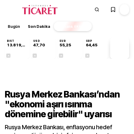
Bugün
Son Dakika
Finans
EKSTRA
BIST
USD
EUR
GBP
13.819,51
47,70
55,25
64,45
PİYASA
VERİLERİ
+0,15%
+0,17%
+0,43%
+0,43%
Dünya
Rusya Merkez Bankası’ndan
"ekonomi aşırı ısınma
dönemine girebilir" uyarısı
Rusya Merkez Bankası, enflasyonu hedef