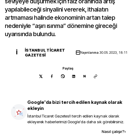
seviyeye düşürmek için faiz oranında artış
yapılabileceği sinyalini vererek, ithalatın
artmaması halinde ekonominin artan talep
nedeniyle “aşırı ısınma” dönemine gireceği
uyarısında bulundu.
İSTANBUL TICARET
İ
Yayınlanma
30.05.2023, 18:11
GAZETESI
Paylaş
N
Google'da bizi tercih edilen kaynak olarak
ekleyin
İstanbul Ticaret Gazetesi
'i tercih edilen kaynak olarak
ekleyerek haberlerimizi Google'da daha sık görebilirsiniz.
Kaynak ekle
Nasıl çalışır?
›