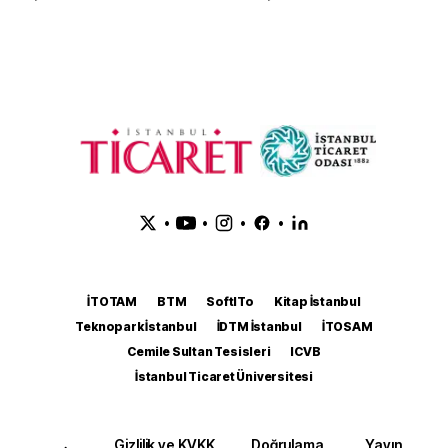
•
•
•
•
İTOTAM
BTM
SoftITo
Kitap İstanbul
Teknopark İstanbul
İDTM İstanbul
İTOSAM
Cemile Sultan Tesisleri
ICVB
İstanbul Ticaret Üniversitesi
Gizlilik ve KVKK
Doğrulama
Yayın