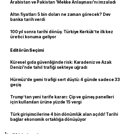
Arabistan ve Pakistan 'Mekke Anlaşması'nı imzaladı
Altın fiyatları 5 bin doları ne zaman görecek? Dev
banka tarih verdi
100 yıl sonra tarihi dönüş: Türkiye Kerkük’te ilk kez
üretici konuma geliyor
Editörün Seçimi
Küresel gıda güvenliğinde risk: Karadeniz ve Azak
Denizi'nde tahıl trafiği sekteye uğradı
Hürmüz’de gemi trafiği sert düştü: 4 günde sadece 33
geçiş
Trump’tan yeni tarife kararı: Çip ve güneş panelleri
için kullanılan ürüne yüzde 15 vergi
Türk girişimcilerine 4 bin dönümlük alan açıldı! Tarihi
bağlar ekonomik ortaklığa dönüşüyor