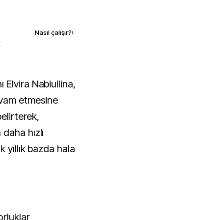
Kaynak ekle
Nasıl çalışır?
›
k
evam etmesine
elirterek,
daha hızlı
 yıllık bazda hala
rluklar