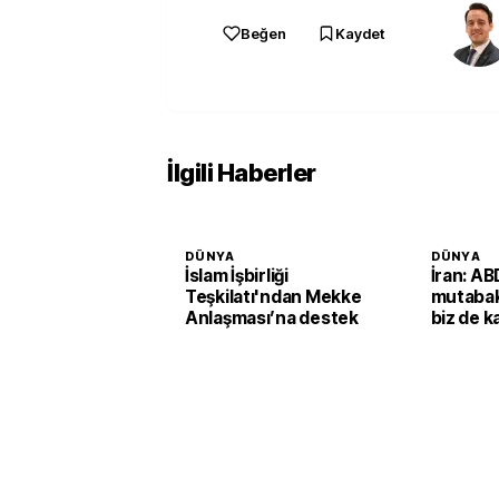
Beğen
Kaydet
İlgili Haberler
DÜNYA
DÜNYA
İslam İşbirliği
İran: A
Teşkilatı'ndan Mekke
mutabaka
Anlaşması’na destek
biz de ka