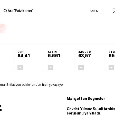
Ara
"
Faiz kararı
"
Ctrl K
RA
nolojilerine yeni destek programı
Terörsüz Türkiye Yasası teklifi Adalet K
GBP
ALTIN
XAGUSD
BTC
64,41
6.661
63,57
65
+0,32%
+0,38%
+2,59%
+3,37%
0,18
0,24
167,96
2,07
ma: Enflasyon beklenenden hızlı yavaşlıyor
Manşetten Seçmeler
z
Cevdet Yılmaz Suudi Arabi
sorusunu yanıtladı