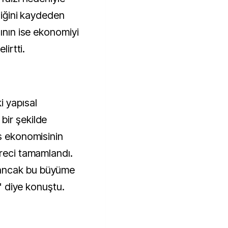
ndiğini kaydeden
sının ise ekonomiyi
lirtti.
i yapısal
bir şekilde
us ekonomisinin
üreci tamamlandı.
ancak bu büyüme
." diye konuştu.