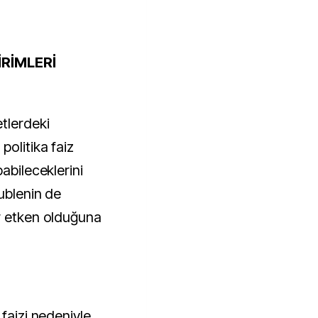
İRİMLERİ
tlerdeki
olitika faiz
abileceklerini
ublenin de
r etken olduğuna
 faizi nedeniyle