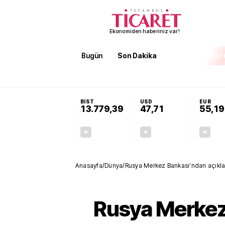
Ekonomiden haberiniz var!
Bugün
Son Dakika
Finans
EKST
SON DAKİKA
KOSGEB’den temiz enerji ve iklim tek
BIST
USD
EUR
13.779,39
47,71
55,19
-0,14%
+0,18%
-19,42
0,09
Anasayfa
/
Dünya
/
Rusya Merkez Bankası'ndan açıkla
Rusya Merke