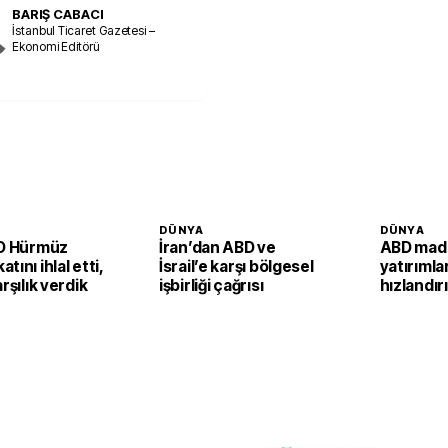
BARIŞ CABACI
İstanbul Ticaret Gazetesi –
Ekonomi Editörü
DÜNYA
DÜNYA
BD Hürmüz
İran’dan ABD ve
ABD made
tını ihlal etti,
İsrail’e karşı bölgesel
yatırımlar
rşılık verdik
işbirliği çağrısı
hızlandır