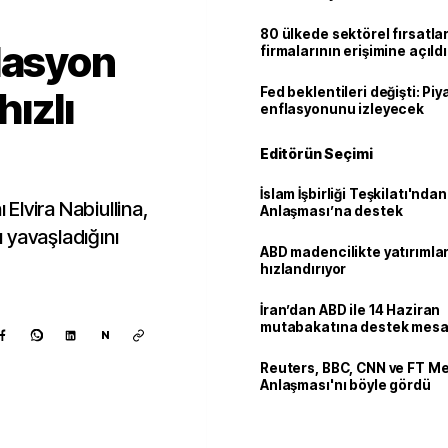
80 ülkede sektörel fırsatla
lasyon
firmalarının erişimine açıldı
ızlı
Fed beklentileri değişti: Pi
enflasyonunu izleyecek
Editörün Seçimi
İslam İşbirliği Teşkilatı'nd
lvira Nabiullina,
Anlaşması’na destek
 yavaşladığını
ABD madencilikte yatırımlar
hızlandırıyor
İran’dan ABD ile 14 Haziran
mutabakatına destek mesa
N
Reuters, BBC, CNN ve FT M
Anlaşması'nı böyle gördü