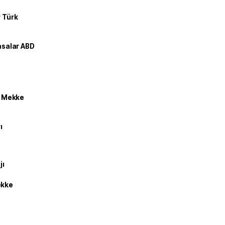
r Türk
yasalar ABD
an Mekke
ı
jı
ekke