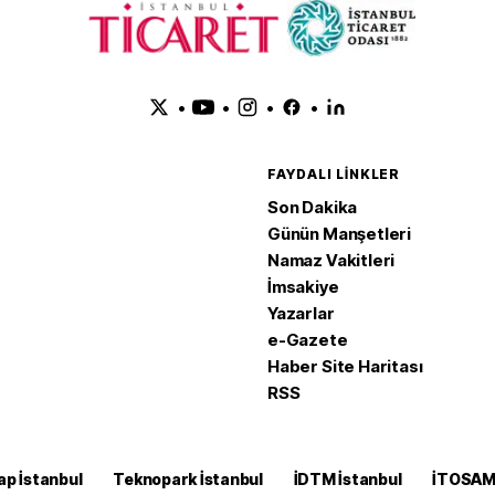
•
•
•
•
FAYDALI LINKLER
Son Dakika
Günün Manşetleri
Namaz Vakitleri
İmsakiye
Yazarlar
e-Gazete
Haber Site Haritası
RSS
ap İstanbul
Teknopark İstanbul
İDTM İstanbul
İTOSA