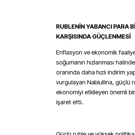
RUBLENİN YABANCI PARA B
KARŞISINDA GÜÇLENMESİ
Enflasyon ve ekonomik faaliye
soğumanın hızlanması halinde p
oranında daha hızlı indirim yap
vurgulayan Nabiullina, güçlü r
ekonomiyi etkileyen önemli bi
işaret etti.
Güçlü ruble ve yüksek politika