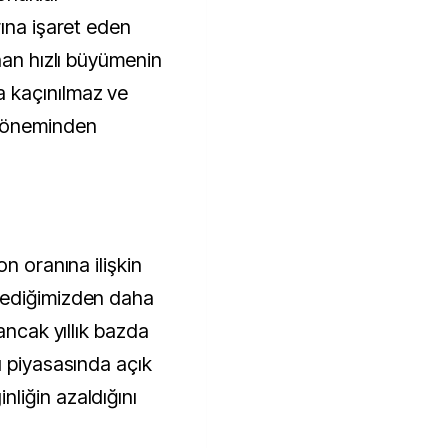
rına işaret eden
nan hızlı büyümenin
 kaçınılmaz ve
döneminden
n oranına ilişkin
lediğimizden daha
ancak yıllık bazda
ü piyasasında açık
liğin azaldığını