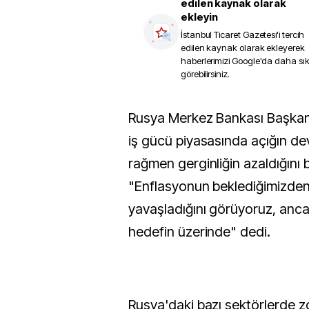
edilen kaynak olarak
ekleyin
İstanbul Ticaret Gazetesi
'i tercih
edilen kaynak olarak ekleyerek
haberlerimizi Google'da daha sı
görebilirsiniz.
Rusya Merkez Bankası Başkanı Elvira Nabiullina,
iş gücü piyasasında açığın d
rağmen gerginliğin azaldığını b
"Enflasyonun beklediğimizden 
yavaşladığını görüyoruz, ancak
hedefin üzerinde" dedi.
Rusya'daki bazı sektörlerde zo