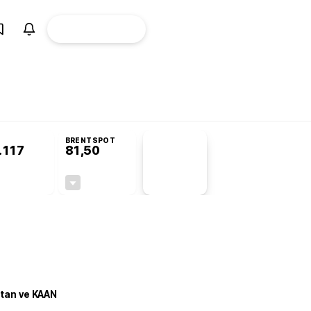
ÜYE
CANLI BORSA
Girişi
omisyonu’nda kabul edildi
KOSGEB’den temiz enerji ve iklim teknolojilerine
BRENTSPOT
.117
81,50
PİYASA
VERİLERİ
0,00%
-1,55%
+0,00
-1,28
stan ve KAAN