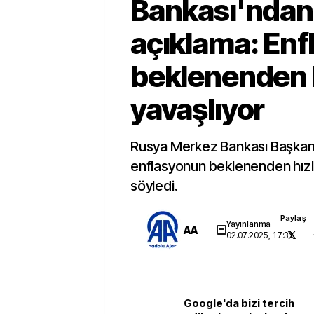
Bankası'ndan
açıklama: Enf
beklenenden h
yavaşlıyor
Rusya Merkez Bankası Başkanı E
enflasyonun beklenenden hızlı
söyledi.
Paylaş
Yayınlanma
AA
02.07.2025, 17:31
Google'da bizi tercih