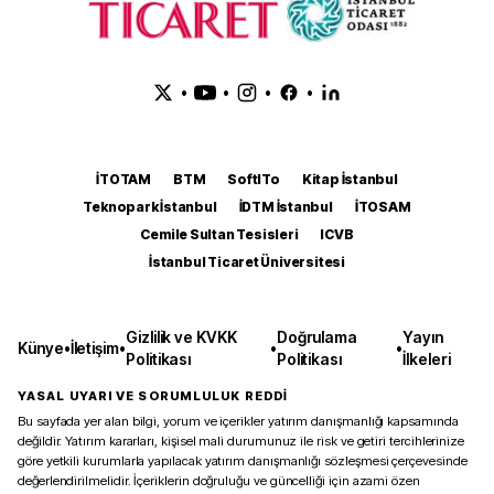
•
•
•
•
İTOTAM
BTM
SoftITo
Kitap İstanbul
Teknopark İstanbul
İDTM İstanbul
İTOSAM
Cemile Sultan Tesisleri
ICVB
İstanbul Ticaret Üniversitesi
Gizlilik ve KVKK
Doğrulama
Yayın
Künye
•
İletişim
•
•
•
Politikası
Politikası
İlkeleri
YASAL UYARI VE SORUMLULUK REDDİ
Bu sayfada yer alan bilgi, yorum ve içerikler yatırım danışmanlığı kapsamında
değildir. Yatırım kararları, kişisel mali durumunuz ile risk ve getiri tercihlerinize
göre yetkili kurumlarla yapılacak yatırım danışmanlığı sözleşmesi çerçevesinde
değerlendirilmelidir. İçeriklerin doğruluğu ve güncelliği için azami özen