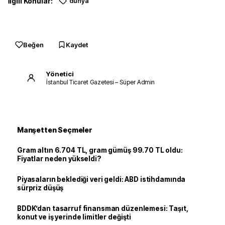
İlgili Konular:
dünya
Beğen
Kaydet
Yönetici
İstanbul Ticaret Gazetesi – Süper Admin
Manşetten Seçmeler
Gram altın 6.704 TL, gram gümüş 99.70 TL oldu:
Fiyatlar neden yükseldi?
Piyasaların beklediği veri geldi: ABD istihdamında
sürpriz düşüş
BDDK’dan tasarruf finansman düzenlemesi: Taşıt,
konut ve iş yerinde limitler değişti