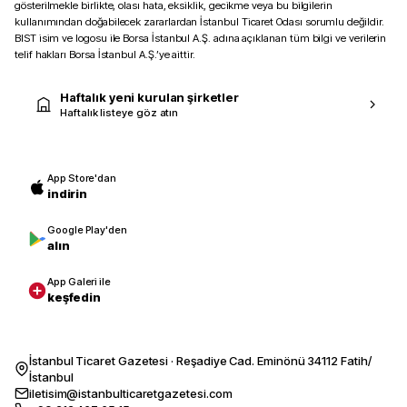
gösterilmekle birlikte, olası hata, eksiklik, gecikme veya bu bilgilerin
kullanımından doğabilecek zararlardan İstanbul Ticaret Odası sorumlu değildir.
BIST isim ve logosu ile Borsa İstanbul A.Ş. adına açıklanan tüm bilgi ve verilerin
telif hakları Borsa İstanbul A.Ş.’ye aittir.
Haftalık yeni kurulan şirketler
Haftalık listeye göz atın
App Store'dan
indirin
Google Play'den
alın
App Galeri ile
keşfedin
İstanbul Ticaret Gazetesi · Reşadiye Cad. Eminönü 34112 Fatih/
İstanbul
iletisim@istanbulticaretgazetesi.com