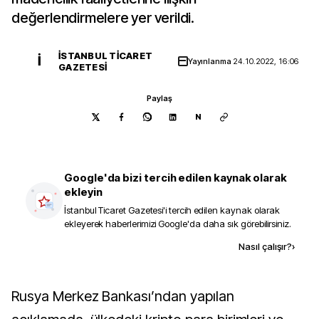
değerlendirmelere yer verildi.
İSTANBUL TICARET
İ
Yayınlanma
24.10.2022, 16:06
GAZETESI
Paylaş
N
Google'da bizi tercih edilen kaynak olarak
ekleyin
İstanbul Ticaret Gazetesi
'i tercih edilen kaynak olarak
ekleyerek haberlerimizi Google'da daha sık görebilirsiniz.
Kaynak ekle
Nasıl çalışır?
›
Rusya Merkez Bankası’ndan yapılan