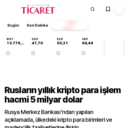
Bugün
Son Dakika
Finans
EKSTRA
BIST
USD
EUR
GBP
13.779,39
47,70
55,21
64,44
PİYASA
VERİLERİ
-0,14%
+0,15%
+0,35%
+0,41%
Dünya
Rusların yıllık kripto para işlem
hacmi 5 milyar dolar
Rusya Merkez Bankası’ndan yapılan
açıklamada, ülkedeki kripto para birimleri ve
madencilik faaliyetlerine ilişkin