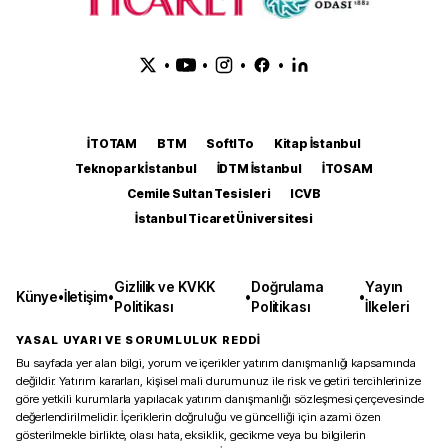
•
•
•
•
İTOTAM
BTM
SoftITo
Kitap İstanbul
Teknopark İstanbul
İDTM İstanbul
İTOSAM
Cemile Sultan Tesisleri
ICVB
İstanbul Ticaret Üniversitesi
Gizlilik ve KVKK
Doğrulama
Yayın
Künye
•
İletişim
•
•
•
Politikası
Politikası
İlkeleri
YASAL UYARI VE SORUMLULUK REDDİ
Bu sayfada yer alan bilgi, yorum ve içerikler yatırım danışmanlığı kapsamında
değildir. Yatırım kararları, kişisel mali durumunuz ile risk ve getiri tercihlerinize
göre yetkili kurumlarla yapılacak yatırım danışmanlığı sözleşmesi çerçevesinde
değerlendirilmelidir. İçeriklerin doğruluğu ve güncelliği için azami özen
gösterilmekle birlikte, olası hata, eksiklik, gecikme veya bu bilgilerin