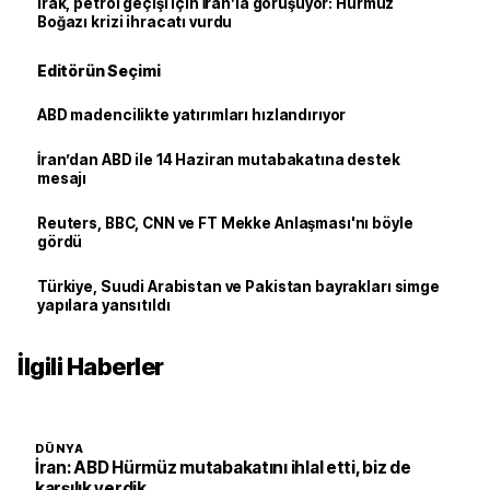
Irak, petrol geçişi için İran’la görüşüyor: Hürmüz
Boğazı krizi ihracatı vurdu
Editörün Seçimi
ABD madencilikte yatırımları hızlandırıyor
İran’dan ABD ile 14 Haziran mutabakatına destek
mesajı
Reuters, BBC, CNN ve FT Mekke Anlaşması'nı böyle
gördü
Türkiye, Suudi Arabistan ve Pakistan bayrakları simge
yapılara yansıtıldı
İlgili Haberler
DÜNYA
İran: ABD Hürmüz mutabakatını ihlal etti, biz de
karşılık verdik