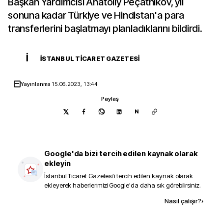
Başkan Yardımcısı Anatoliy Peçatnikov, yıl
sonuna kadar Türkiye ve Hindistan'a para
transferlerini başlatmayı planladıklarını bildirdi.
İ
İSTANBUL TICARET GAZETESI
Yayınlanma
15.06.2023, 13:44
Paylaş
N
Google'da bizi tercih edilen kaynak olarak
ekleyin
İstanbul Ticaret Gazetesi
'i tercih edilen kaynak olarak
ekleyerek haberlerimizi Google'da daha sık görebilirsiniz.
Kaynak ekle
Nasıl çalışır?
›