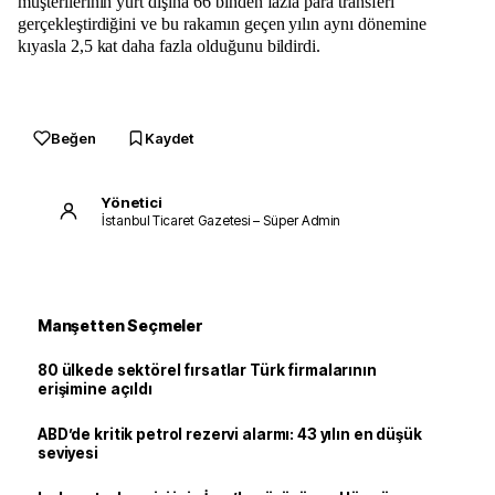
müşterilerinin yurt dışına 66 binden fazla para transferi
gerçekleştirdiğini ve bu rakamın geçen yılın aynı dönemine
kıyasla 2,5 kat daha fazla olduğunu bildirdi.
Beğen
Kaydet
Yönetici
İstanbul Ticaret Gazetesi – Süper Admin
Manşetten Seçmeler
80 ülkede sektörel fırsatlar Türk firmalarının
erişimine açıldı
ABD’de kritik petrol rezervi alarmı: 43 yılın en düşük
seviyesi