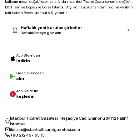
kullanımından doğabilecek zararlardan İstanbul Ticaret Odası sorumlu değildir.
BIST isim ve logosu ile Borsa İstanbul A.Ş. adına açıklanan tüm bilgi ve verilerin
telif hakları Borsa İstanbul A.Ş.’ye aittir.
Haftalık yeni kurulan şirketler
Haftalık listeye göz atın
App Store'dan
indirin
Google Play'den
alın
App Galeri ile
keşfedin
İstanbul Ticaret Gazetesi · Reşadiye Cad. Eminönü 34112 Fatih/
İstanbul
iletisim@istanbulticaretgazetesi.com
+90 212 467 65 15