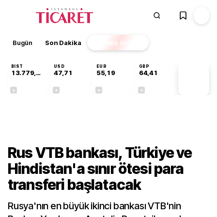
Bugün
Son Dakika
Finans
EKSTRA
BIST
USD
EUR
GBP
13.779,39
47,71
55,19
64,41
PİYASA
VERİLERİ
-0,14%
+0,18%
+0,32%
+0,38%
Dünya
Rus VTB bankası, Türkiye ve
Hindistan'a sınır ötesi para
transferi başlatacak
Rusya'nın en büyük ikinci bankası VTB'nin