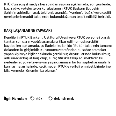
RTÜK’ün sosyal medya hesabından yapılan açıklamada, son günlerde,
bazı radyo ve televizyon kuruluşlarının RTÜK Başkanı Ebubekir
Şahin'in adı kullanılarak telefonla arandığı, ‘yardım’, ‘bağış’ veya çeşitli
gerekçelerle maddi taleplerde bulunulduğunun tespit edildiği belirtildi.
KARŞILAŞANLAR NE YAPACAK?
Kendilerini RTÜK Başkanı, Üst Kurul Üyesi veya RTÜK personeli olarak
tanıtan şahısların yaptığı aramalara itibar edilmemesi gerektiği
kaydedilen açıklamada, şu ifadeler kullanıldı: “Bu tür taleplerin tamamı
dolandırıcılık girişimidir. Kurumumuz tarafından bu sahte aramaları
yapan kişi veya kişiler hakkında gerekli suç duyurularında bulunulmuş,
adli süreçler başlatılmış olup, süreç titizlikle takip edilmektedir. Bu
nedenle radyo ve televizyon yayıncılarımızın bu tür şüpheli aramalarla
karşılaşmaları halinde, gecikmeden RTÜK'e ve ilgili emniyet birimlerine
bilgi vermeleri önemle rica olunur.”
İlgili Konular:
rtük
dolandırıcılık