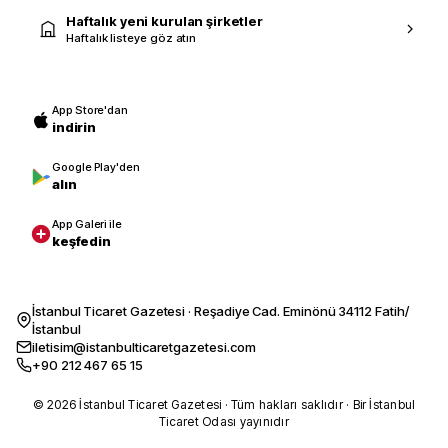
Haftalık yeni kurulan şirketler
Haftalık listeye göz atın
App Store'dan
indirin
Google Play'den
alın
App Galeri ile
keşfedin
İstanbul Ticaret Gazetesi · Reşadiye Cad. Eminönü 34112 Fatih/
İstanbul
iletisim@istanbulticaretgazetesi.com
+90 212 467 65 15
© 2026 İstanbul Ticaret Gazetesi · Tüm hakları saklıdır · Bir İstanbul
Ticaret Odası yayınıdır