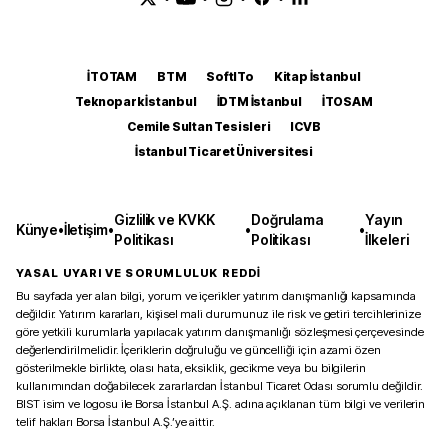
İTOTAM
BTM
SoftITo
Kitap İstanbul
Teknopark İstanbul
İDTM İstanbul
İTOSAM
Cemile Sultan Tesisleri
ICVB
İstanbul Ticaret Üniversitesi
Gizlilik ve KVKK
Doğrulama
Yayın
Künye
•
İletişim
•
•
•
Politikası
Politikası
İlkeleri
YASAL UYARI VE SORUMLULUK REDDİ
Bu sayfada yer alan bilgi, yorum ve içerikler yatırım danışmanlığı kapsamında
değildir. Yatırım kararları, kişisel mali durumunuz ile risk ve getiri tercihlerinize
göre yetkili kurumlarla yapılacak yatırım danışmanlığı sözleşmesi çerçevesinde
değerlendirilmelidir. İçeriklerin doğruluğu ve güncelliği için azami özen
gösterilmekle birlikte, olası hata, eksiklik, gecikme veya bu bilgilerin
kullanımından doğabilecek zararlardan İstanbul Ticaret Odası sorumlu değildir.
BIST isim ve logosu ile Borsa İstanbul A.Ş. adına açıklanan tüm bilgi ve verilerin
telif hakları Borsa İstanbul A.Ş.’ye aittir.