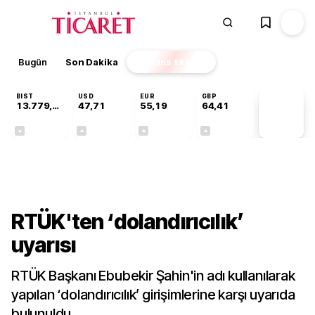
Bugün
Son Dakika
Finans
EKSTRA
BIST
USD
EUR
GBP
13.779,39
47,71
55,19
64,41
PİYASA
VERİLERİ
-0,14%
+0,18%
+0,32%
+0,38%
Gündem
RTÜK'ten ‘dolandırıcılık’
uyarısı
RTÜK Başkanı Ebubekir Şahin'in adı kullanılarak
yapılan ‘dolandırıcılık’ girişimlerine karşı uyarıda
bulunuldu.