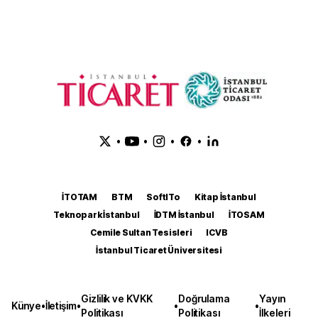
•
•
•
•
İTOTAM
BTM
SoftITo
Kitap İstanbul
Teknopark İstanbul
İDTM İstanbul
İTOSAM
Cemile Sultan Tesisleri
ICVB
İstanbul Ticaret Üniversitesi
Gizlilik ve KVKK
Doğrulama
Yayın
Künye
•
İletişim
•
•
•
Politikası
Politikası
İlkeleri