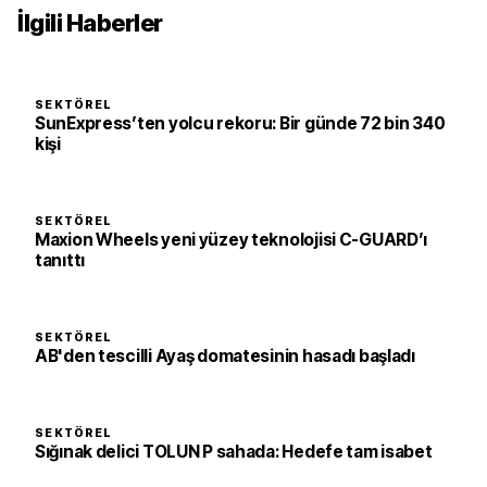
İlgili Haberler
SEKTÖREL
SunExpress’ten yolcu rekoru: Bir günde 72 bin 340
kişi
SEKTÖREL
Maxion Wheels yeni yüzey teknolojisi C-GUARD’ı
tanıttı
SEKTÖREL
AB'den tescilli Ayaş domatesinin hasadı başladı
SEKTÖREL
Sığınak delici TOLUN P sahada: Hedefe tam isabet