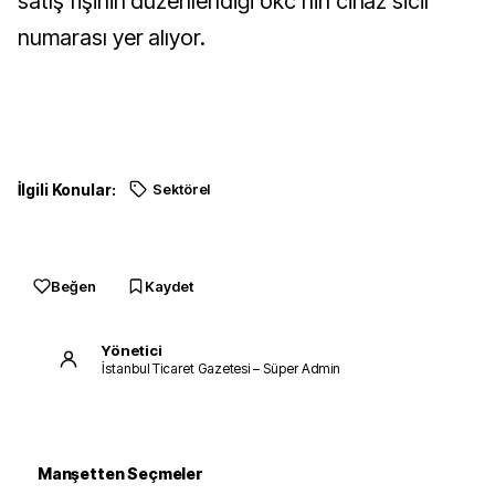
satış fişinin düzenlendiği ökc’nin cihaz sicil
numarası yer alıyor.
İlgili Konular:
Sektörel
Beğen
Kaydet
Yönetici
İstanbul Ticaret Gazetesi – Süper Admin
Manşetten Seçmeler