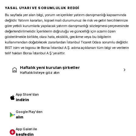
YASAL UYARI VE SORUMLULUK REDDİ
Bu sayfada yer alan bilgi, yorum ve içerikler yatırım danışmanlığı kapsamında
değildir. Yatırım kararları, kişisel mali durumunuz ile risk ve getiri tercihlerinize
göre yetkili kurumlarla yapılacak yatırım danışmanlığı sözleşmesi çerçevesinde
değerlendirilmelidir. İçeriklerin doğruluğu ve güncelliği için azami özen
gösterilmekle birlikte, olası hata, eksiklik, gecikme veya bu bilgilerin
kullanımından doğabilecek zararlardan İstanbul Ticaret Odası sorumlu değildir.
BIST isim ve logosu ile Borsa İstanbul A.Ş. adına açıklanan tüm bilgi ve verilerin
telif hakları Borsa İstanbul A.Ş.’ye aittir.
Haftalık yeni kurulan şirketler
Haftalık listeye göz atın
App Store'dan
indirin
Google Play'den
alın
App Galeri ile
keşfedin