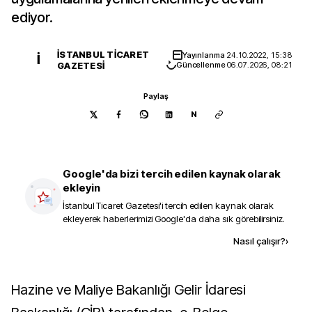
ediyor.
İSTANBUL TICARET
Yayınlanma
24.10.2022, 15:38
İ
GAZETESI
Güncellenme
06.07.2026, 08:21
Paylaş
N
Google'da bizi tercih edilen kaynak olarak
ekleyin
İstanbul Ticaret Gazetesi
'i tercih edilen kaynak olarak
ekleyerek haberlerimizi Google'da daha sık görebilirsiniz.
Kaynak ekle
Nasıl çalışır?
›
Hazine ve Maliye Bakanlığı Gelir İdaresi