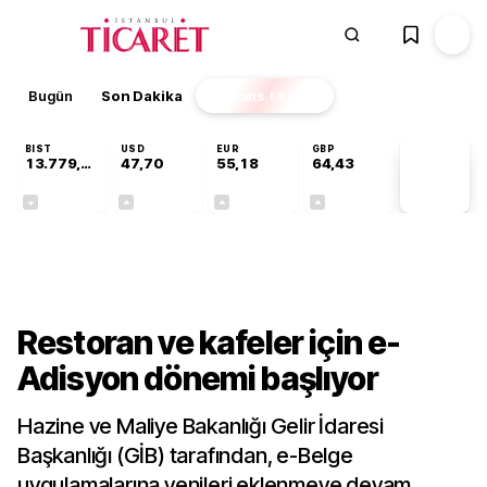
Bugün
Son Dakika
Finans
EKSTRA
BIST
USD
EUR
GBP
13.779,39
47,70
55,18
64,43
PİYASA
VERİLERİ
-0,14%
+0,15%
+0,31%
+0,40%
Sektörel
Restoran ve kafeler için e-
Adisyon dönemi başlıyor
Hazine ve Maliye Bakanlığı Gelir İdaresi
Başkanlığı (GİB) tarafından, e-Belge
uygulamalarına yenileri eklenmeye devam