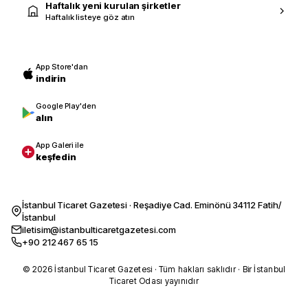
Haftalık yeni kurulan şirketler
Haftalık listeye göz atın
App Store'dan
indirin
Google Play'den
alın
App Galeri ile
keşfedin
İstanbul Ticaret Gazetesi · Reşadiye Cad. Eminönü 34112 Fatih/
İstanbul
iletisim@istanbulticaretgazetesi.com
+90 212 467 65 15
© 2026 İstanbul Ticaret Gazetesi · Tüm hakları saklıdır · Bir İstanbul
Ticaret Odası yayınıdır