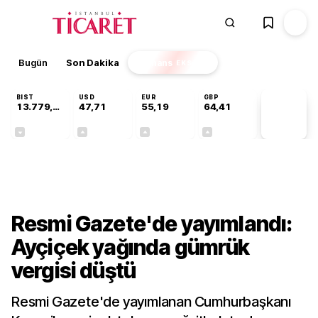
Bugün
Son Dakika
Finans
EKSTRA
BIST
USD
EUR
GBP
13.779,39
47,71
55,19
64,41
PİYASA
VERİLERİ
-0,14%
+0,18%
+0,32%
+0,38%
Ekonomi
Resmi Gazete'de yayımlandı:
Ayçiçek yağında gümrük
vergisi düştü
Resmi Gazete'de yayımlanan Cumhurbaşkanı