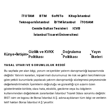
İTOTAM
BTM
SoftITo
Kitap İstanbul
Teknopark İstanbul
İDTM İstanbul
İTOSAM
Cemile Sultan Tesisleri
ICVB
İstanbul Ticaret Üniversitesi
Gizlilik ve KVKK
Doğrulama
Yayın
Künye
•
İletişim
•
•
•
Politikası
Politikası
İlkeleri
YASAL UYARI VE SORUMLULUK REDDİ
Bu sayfada yer alan bilgi, yorum ve içerikler yatırım danışmanlığı kapsamında
değildir. Yatırım kararları, kişisel mali durumunuz ile risk ve getiri tercihlerinize
göre yetkili kurumlarla yapılacak yatırım danışmanlığı sözleşmesi çerçevesinde
değerlendirilmelidir. İçeriklerin doğruluğu ve güncelliği için azami özen
gösterilmekle birlikte, olası hata, eksiklik, gecikme veya bu bilgilerin
kullanımından doğabilecek zararlardan İstanbul Ticaret Odası sorumlu değildir.
BIST isim ve logosu ile Borsa İstanbul A.Ş. adına açıklanan tüm bilgi ve verilerin
telif hakları Borsa İstanbul A.Ş.’ye aittir.