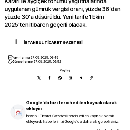
Kararı ile ayçiçek tohumu yağı ithalatında
uygulanan gümrük vergisi oranı, yüzde 36'dan
yüzde 30'a düşürüldü. Yeni tarife 1 Ekim
2025'ten itibaren geçerli olacak.
İ
İSTANBUL TICARET GAZETESI
Yayınlanma
27.08.2025, 09:48
Güncellenme
27.08.2025, 09:52
Paylaş
N
Google'da bizi tercih edilen kaynak olarak
ekleyin
İstanbul Ticaret Gazetesi
'i tercih edilen kaynak olarak
ekleyerek haberlerimizi Google'da daha sık görebilirsiniz.