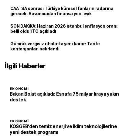
CAATSA sonrası Türkiye küresel fonların radarına
girecek! Savunmadan finansa yeni eşik
SON DAKİKA: Haziran 2026 İstanbul enflasyon oranı
belli oldu! İTO açıkladı
Gümrük vergisiz ithalatta yeni karar: Tarife
kontenjanları belirlendi
İlgili Haberler
EKONOMI
Bakan Bolat açıkladı: Esnafa 75 milyar liraya yakın
destek
EKONOMI
KOSGEB’den temiz enerji ve iklim teknolojilerine
yeni destek programı