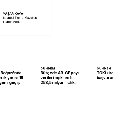
YAŞAR KAYA
İstanbul Ticaret Gazetesi –
Haber Müdürü
GÜNDEM
GÜNDEM
 Boğazı'nda
Bütçede AR-GE payı
TOKİ kira
ilk yarısı: 19
verileri açıklandı:
başvurus
gemi geçiş
253,5 milyar liralık
kaynak kullanıldı