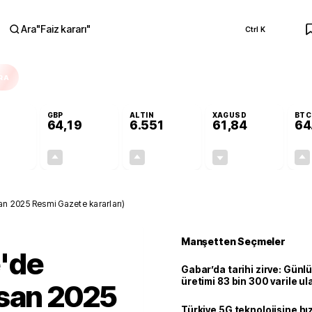
Ara
"
Faiz kararı
"
Ctrl K
RA
GBP
ALTIN
XAGUSD
BTC
64,19
6.551
61,84
64
+0,07%
+0,15%
+0,84%
-0,32%
0,04
0,10
54,42
-0,20
n 2025 Resmi Gazete kararları)
Manşetten Seçmeler
'de
Gabar’da tarihi zirve: Günlü
üretimi 83 bin 300 varile ul
isan 2025
Türkiye 5G teknolojisine hı