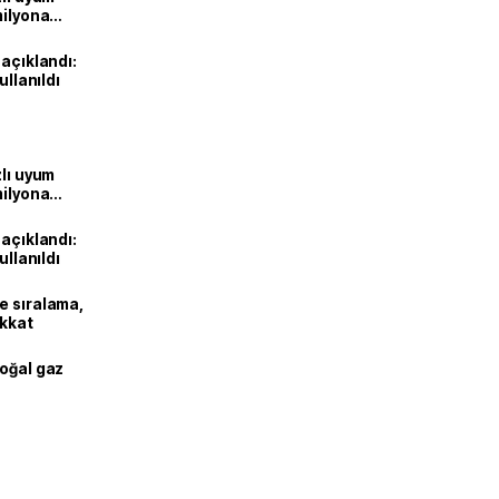
milyona
 açıklandı:
ullanıldı
zlı uyum
milyona
 açıklandı:
ullanıldı
e sıralama,
ikkat
doğal gaz