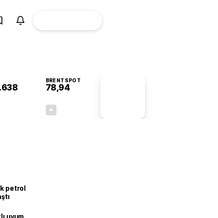
ÜYE
CANLI BORSA
Girişi
BRENTSPOT
.638
78,94
PİYASA
VERİLERİ
+0,71%
+0,04%
+0,00
0,03
k petrol
aştı
zlı uyum