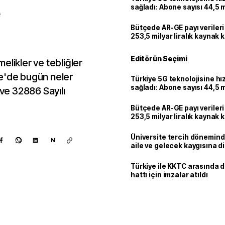
sağladı: Abone sayısı 44,5 
ulaştı
Bütçede AR-GE payı verileri
253,5 milyar liralık kaynak k
Editörün Seçimi
elikler ve tebliğler
te'de bugün neler
Türkiye 5G teknolojisine hı
sağladı: Abone sayısı 44,5 
 ve 32886 Sayılı
ulaştı
Bütçede AR-GE payı verileri
253,5 milyar liralık kaynak k
Üniversite tercih dönemind
N
aile ve gelecek kaygısına d
Türkiye ile KKTC arasında 
hattı için imzalar atıldı
Kaynak ekle