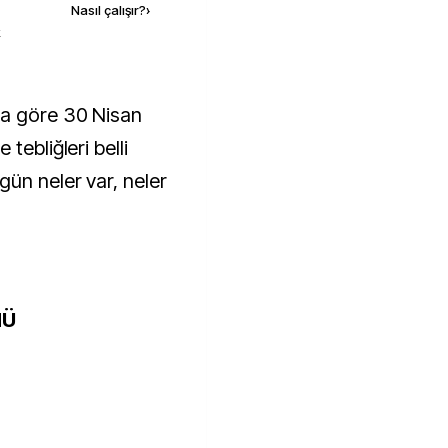
Nasıl çalışır?
›
k
tebliğleri belli
gün neler var, neler
MÜ