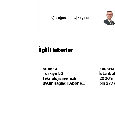
Beğen
Kaydet
İlgili Haberler
GÜNDEM
GÜNDEM
Türkiye 5G
İstanbul
teknolojisine hızlı
2026'nın 
uyum sağladı: Abone
bin 277 
sayısı 44,5 milyona
yaptı
ulaştı