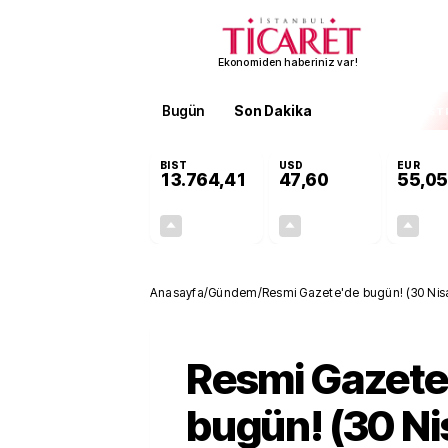
Ekonomiden haberiniz var!
Bugün
Son Dakika
Finans
EKST
BIST
USD
EUR
13.764,41
47,60
55,05
+0,45%
+0,06%
61,28
0,03
Anasayfa
/
Gündem
/
Resmi Gazete'de bugün! (30 Nisa
Resmi Gazete
bugün! (30 N