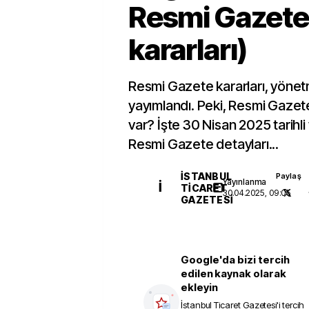
Resmi Gazete
kararları)
Resmi Gazete kararları, yönetm
yayımlandı. Peki, Resmi Gaze
var? İşte 30 Nisan 2025 tarihli
Resmi Gazete detayları...
İSTANBUL
Paylaş
Yayınlanma
İ
TICARET
30.04.2025, 09:05
GAZETESI
Google'da bizi tercih
edilen kaynak olarak
ekleyin
İstanbul Ticaret Gazetesi
'i tercih