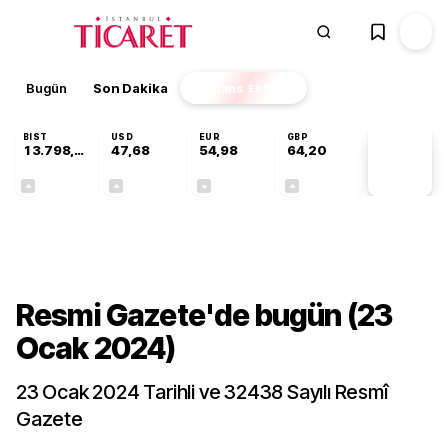
Bugün
Son Dakika
Finans
EKSTRA
BIST
USD
EUR
GBP
13.798,82
47,68
54,98
64,20
PİYASA
VERİLERİ
+0,70%
+0,11%
-0,05%
+0,03%
Gündem
Resmi Gazete'de bugün (23
Ocak 2024)
23 Ocak 2024 Tarihli ve 32438 Sayılı Resmî
Gazete