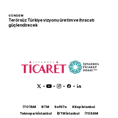
GÜNDEM
Terörsüz Türkiye vizyonu üretim ve ihracatı
güçlendirecek
•
•
•
•
İTOTAM
BTM
SoftITo
Kitap İstanbul
Teknopark İstanbul
İDTM İstanbul
İTOSAM