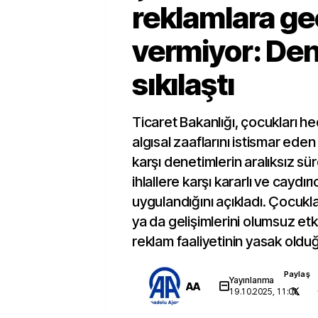
reklamlara ge
vermiyor: Den
sıkılaştı
Ticaret Bakanlığı, çocukları he
algısal zaaflarını istismar eden
karşı denetimlerin aralıksız sü
ihlallere karşı kararlı ve caydırı
uygulandığını açıkladı. Çocuklar
ya da gelişimlerini olumsuz etk
reklam faaliyetinin yasak oldu
Paylaş
Yayınlanma
AA
19.10.2025, 11:01