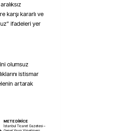
 aralıksız
re karşı kararlı ve
uz” ifadeleri yer
rini olumsuz
ıklarını istismar
lenin artarak
METE DİRİCE
İstanbul Ticaret Gazetesi –
Genel Yayın Yönetmeni