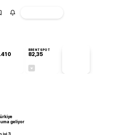
ÜYE
CANLI BORSA
Girişi
BRENTSPOT
.410
82,35
PİYASA
VERİLERİ
-0,78%
-0,52%
+0,00
-0,43
Türkiye
onuma geliyor
iyi 3.