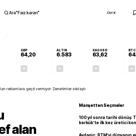
Ara
"
Faiz kararı
"
Ctrl K
RA
GBP
ALTIN
XAGUSD
BTC
64,20
6.583
63,62
64
-0,01%
+0,05%
+1,40%
+3,45%
0,00
0,03
90,87
2,12
an reklamlara geçit vermiyor: Denetimler sıkılaştı
Manşetten Seçmeler
u
100 yıl sonra tarihi dönüş: 
kerkük’te ilk kez üretici k
ef alan
Avdagiç: BTM’yi dünyanın en 