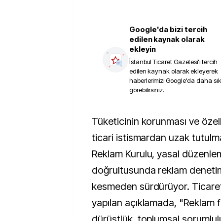
Google'da bizi tercih
edilen kaynak olarak
ekleyin
İstanbul Ticaret Gazetesi
'i tercih
edilen kaynak olarak ekleyerek
haberlerimizi Google'da daha sı
görebilirsiniz.
Tüketicinin korunması ve özellikle çocukların
ticari istismardan uzak tutulm
Reklam Kurulu, yasal düzenle
doğrultusunda reklam denetiml
kesmeden sürdürüyor. Ticare
yapılan açıklamada, "Reklam f
dürüstlük, toplumsal sorumlul