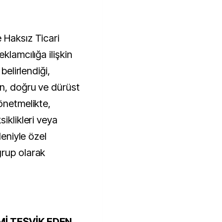
 Haksız Ticari
klamcılığa ilişkin
belirlendiği,
n, doğru ve dürüst
önetmelikte,
iklikleri veya
deniyle özel
grup olarak
Mİ TEŞVİK EDEN