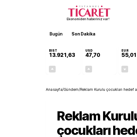
Ekonomiden haberiniz var!
Bugün
Son Dakika
Finans
EKST
BIST
USD
EUR
13.921,63
47,70
55,01
+0,89%
+0,17%
122,81
0,08
Anasayfa
/
Gündem
/
Reklam Kurulu çocukları hedef al
Reklam Kurul
çocukları hed