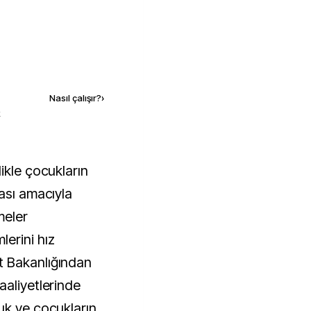
Kaynak ekle
Nasıl çalışır?
›
k
ası amacıyla
meler
erini hız
t Bakanlığından
aaliyetlerinde
uk ve çocukların