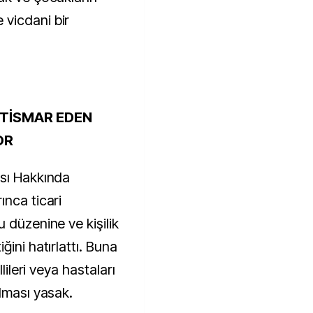
vicdani bir
STİSMAR EDEN
OR
ası Hakkında
ınca ticari
 düzenine ve kişilik
ini hatırlattı. Buna
lileri veya hastaları
lması yasak.