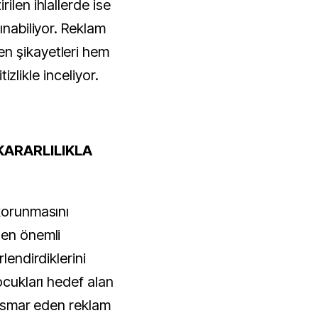
ilen ihlallerde ise
ınabiliyor. Reklam
n şikayetleri hem
itizlikle inceliyor.
KARARLILIKLA
 korunmasını
 en önemli
lendirdiklerini
ocukları hedef alan
stismar eden reklam