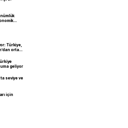
dönümlük
ekonomik
or: Türkiye,
n’dan ortak
Türkiye
onuma geliyor
ta seviye ve
rı için