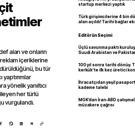
çit
startup merkezi yaptık
etimler
Türk girişimcilerine 4 bin 
alan açıldı! Tarihi bağlar 
ortaklığa dönüşüyor
Editörün Seçimi
Üçlü savunma paktı kuruluy
def alan ve onların
Suudi Arabistan ve Pakista
adım
 reklam içeriklerine
100 yıl sonra tarihi dönüş: 
rdürüldüğünü, bu tür
kerkük’te ilk kez üretici k
cı yaptırımlar
İhracatçıdan yeşil pasaport
a yönelik yanıltıcı
kademe talebi
ileyen her türlü
MGK’dan İran-ABD çatışmala
ğu vurgulandı.
müzakere çağrısı
N