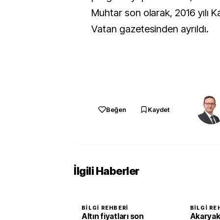
Muhtar son olarak, 2016 yılı 
Vatan gazetesinden ayrıldı.
Beğen
Kaydet
İlgili Haberler
BILGI REHBERI
BILGI RE
Altın fiyatları son
Akaryakı