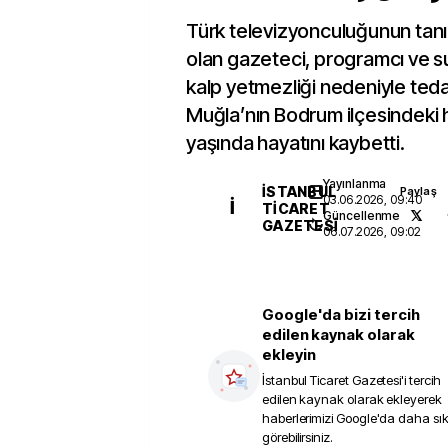
Türk televizyonculuğunun tanı
olan gazeteci, programcı ve 
kalp yetmezliği nedeniyle ted
Muğla’nın Bodrum ilçesindeki
yaşında hayatını kaybetti.
Yayınlanma
İSTANBUL
Paylaş
03.06.2026, 09:40
İ
TICARET
Güncellenme
GAZETESI
06.07.2026, 09:02
Google'da bizi tercih
edilen kaynak olarak
ekleyin
İstanbul Ticaret Gazetesi
'i tercih
edilen kaynak olarak ekleyerek
haberlerimizi Google'da daha sı
görebilirsiniz.