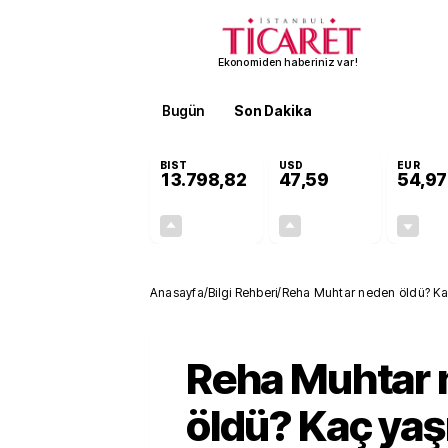
Ekonomiden haberiniz var!
Bugün
Son Dakika
Finans
EKST
BIST
USD
EUR
13.798,82
47,59
54,97
+0,70%
+0,05%
95,68
0,02
Anasayfa
/
Bilgi Rehberi
/
Reha Muhtar neden öldü? Ka
Reha Muhtar
öldü? Kaç yaş