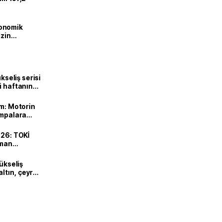
onomik
izin
lendirdik
ükseliş serisi
i haftanın
ın, çeyrek
um: Motorin
ompalara
re fiyatı ne
026: TOKİ
aman
ire İstanbul
ı mı?
yükseliş
ltın, çeyrek