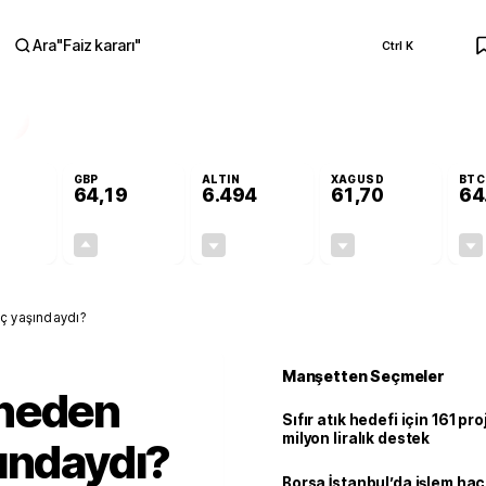
Ara
"
Faiz kararı
"
Ctrl K
RA
GBP
ALTIN
XAGUSD
BTC
64,19
6.494
61,70
64
-0,08%
+0,15%
-0,03%
-0,55%
-0,04
0,10
-1,89
-0,34
ç yaşındaydı?
Manşetten Seçmeler
 neden
Sıfır atık hedefi için 161 pr
milyon liralık destek
ındaydı?
Borsa İstanbul’da işlem hac