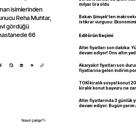
milyar lira oldu
nan isimlerinden
sunucu Reha Muhtar,
Bakan Şimşek’ten makroek
istikrar vurgusu: Ekonomim
avi gördüğü
dayanıklılığını daha da güç
 hastanede 66
Editörün Seçimi
Altın fiyatları son dakika: Y
devam ediyor! Ons altın yed
zirvesinde! Bugün yarım alt
altın, gram altın ne kadar?
Akaryakıt fiyatları son dur
N
fiyatlarına gelen indirim p
yansıdı! İstanbul motorin lit
kadar oldu?
TOKİ kiralık sosyal konut 2
kiralık konut başvuru ne z
başlayacak? TOKİ kiralık da
başvuru sonuçları açıkland
Altın fiyatlarında 3 günlük 
devam ediyor: Bugün yarım a
Kaynak ekle
altın, gram altın ne kadar?
Nasıl çalışır?
›
k