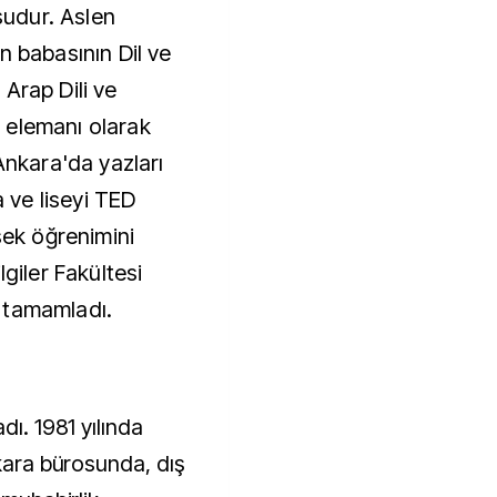
udur. Aslen
n babasının Dil ve
Arap Dili ve
 elemanı olarak
Ankara'da yazları
a ve liseyi TED
sek öğrenimini
lgiler Fakültesi
 tamamladı.
dı. 1981 yılında
nkara bürosunda, dış