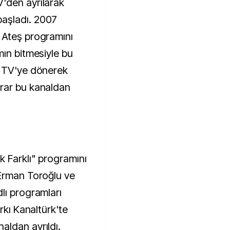
'den ayrılarak
aşladı. 2007
 Ateş programını
mın bitmesiyle bu
w TV'ye dönerek
rar bu kanaldan
 Farklı" programını
 Erman Toroğlu ve
lı programları
rkı Kanaltürk'te
aldan ayrıldı.