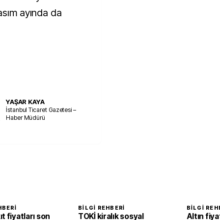
Kasım ayında da
YAŞAR KAYA
İstanbul Ticaret Gazetesi –
Haber Müdürü
HBERI
BILGI REHBERI
BILGI REH
t fiyatları son
TOKİ kiralık sosyal
Altın fiya