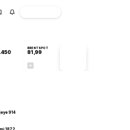
ÜYE
CANLI BORSA
Girişi
BRENTSPOT
.450
81,99
PİYASA
VERİLERİ
-0,67%
+3,90%
+0,00
3,08
ojeye 914
mi 187,2