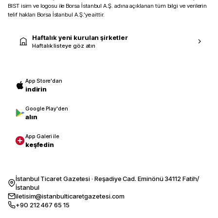
BIST isim ve logosu ile Borsa İstanbul A.Ş. adına açıklanan tüm bilgi ve verilerin
telif hakları Borsa İstanbul A.Ş.’ye aittir.
Haftalık yeni kurulan şirketler
Haftalık listeye göz atın
App Store'dan
indirin
Google Play'den
alın
App Galeri ile
keşfedin
İstanbul Ticaret Gazetesi · Reşadiye Cad. Eminönü 34112 Fatih/
İstanbul
iletisim@istanbulticaretgazetesi.com
+90 212 467 65 15