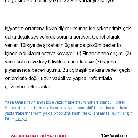
bölgesinde bu oran yüzde 22.9’a kadar yükseliyor.
İş/yatırım ortamına ilişkin diğer unsurları ise şirketlerimiz çok
daha düşük seviyelerde sorunlu görüyor. Genel olarak
veriler, Türkiye’de şirketlerin üç alanda çözüm beklentisi
içinde olduklarını ortaya koyuyor: (1) Finansmana erişim, (2)
vergi sistemi ve kayıt dışılıkla mücadele ve (3) işgücü
piyasasında beceri uyumu. Bu üç başlık da kısa vadeli geçici
önlemlerle değil, uzun vadeli ve yapısal reformlarla
çözülebilecek alanlar.
Yasal Uyarı:
Yayınlanan köşe yazısı/haberin tüm hakları
İstanbul Ticaret
Gazetesi
'ne aittir. Kaynak gösterilse veya habere aktif link verilse dahi köşe
yazısı/haberin tamamı ya da bir bölümü kesinlikle kullanılamaz. Ayrıntılar için
lütfen
tıklayın
.
YAZARIN ÖNCEKİ YAZILARI
Tüm Yazıları >