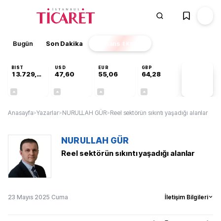
Bugün
Son Dakika
Finans
EKSTRA
BIST
USD
EUR
GBP
13.729,65
47,60
55,06
64,28
PİYASA
VERİLERİ
+0,19%
+0,06%
+0,10%
+0,29%
Anasayfa
>
Yazarlar
>
NURULLAH GÜR
>
Reel sektörün sıkıntı yaşadığı alanlar
NURULLAH GÜR
Reel sektörün sıkıntı yaşadığı alanlar
23 Mayıs 2025 Cuma
İletişim Bilgileri