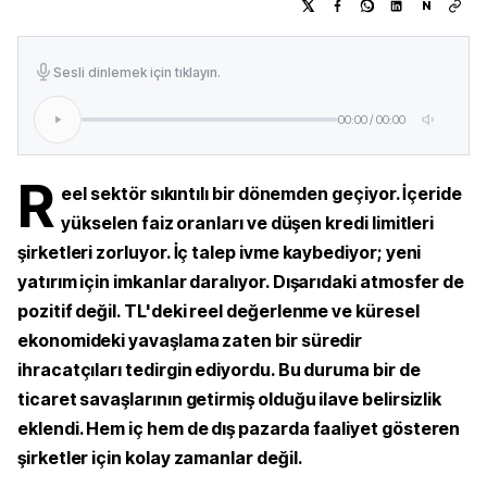
N
Sesli dinlemek için tıklayın.
00:00
/
00:00
R
eel sektör sıkıntılı bir dönemden geçiyor. İçeride
yükselen faiz oranları ve düşen kredi limitleri
şirketleri zorluyor. İç talep ivme kaybediyor; yeni
yatırım için imkanlar daralıyor. Dışarıdaki atmosfer de
pozitif değil. TL'deki reel değerlenme ve küresel
ekonomideki yavaşlama zaten bir süredir
ihracatçıları tedirgin ediyordu. Bu duruma bir de
ticaret savaşlarının getirmiş olduğu ilave belirsizlik
eklendi. Hem iç hem de dış pazarda faaliyet gösteren
şirketler için kolay zamanlar değil.