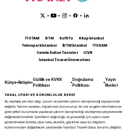
•
•
•
•
İTOTAM
BTM
SoftITo
Kitap İstanbul
Teknopark İstanbul
İDTM İstanbul
İTOSAM
Cemile Sultan Tesisleri
ICVB
İstanbul Ticaret Üniversitesi
Gizlilik ve KVKK
Doğrulama
Yayın
Künye
•
İletişim
•
•
•
Politikası
Politikası
İlkeleri
YASAL UYARI VE SORUMLULUK REDDİ
Bu sayfada yer alan bilgi, yorum ve içerikler yatırım danışmanlığı kapsamında
değildir. Yatırım kararları, kişisel mali durumunuz ile risk ve getiri tercihlerinize
göre yetkili kurumlarla yapılacak yatırım danışmanlığı sözleşmesi çerçevesinde
değerlendirilmelidir. İçeriklerin doğruluğu ve güncelliği için azami özen
gösterilmekle birlikte, olası hata, eksiklik, gecikme veya bu bilgilerin
kullanımından doğabilecek zararlardan İstanbul Ticaret Odası sorumlu değildir.