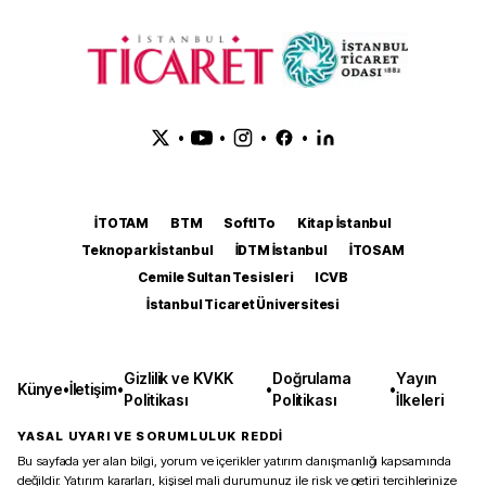
•
•
•
•
İTOTAM
BTM
SoftITo
Kitap İstanbul
Teknopark İstanbul
İDTM İstanbul
İTOSAM
Cemile Sultan Tesisleri
ICVB
İstanbul Ticaret Üniversitesi
Gizlilik ve KVKK
Doğrulama
Yayın
Künye
•
İletişim
•
•
•
Politikası
Politikası
İlkeleri
YASAL UYARI VE SORUMLULUK REDDİ
Bu sayfada yer alan bilgi, yorum ve içerikler yatırım danışmanlığı kapsamında
değildir. Yatırım kararları, kişisel mali durumunuz ile risk ve getiri tercihlerinize