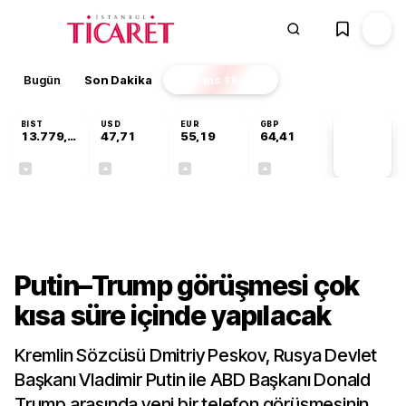
Bugün
Son Dakika
Finans
EKSTRA
BIST
USD
EUR
GBP
13.779,39
47,71
55,19
64,41
PİYASA
VERİLERİ
-0,14%
+0,18%
+0,32%
+0,38%
Dünya
Putin–Trump görüşmesi çok
kısa süre içinde yapılacak
Kremlin Sözcüsü Dmitriy Peskov, Rusya Devlet
Başkanı Vladimir Putin ile ABD Başkanı Donald
Trump arasında yeni bir telefon görüşmesinin