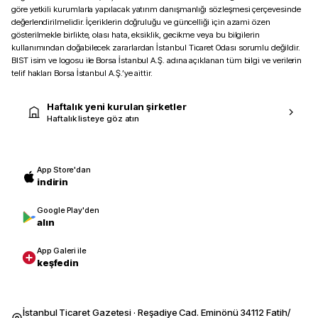
göre yetkili kurumlarla yapılacak yatırım danışmanlığı sözleşmesi çerçevesinde
değerlendirilmelidir. İçeriklerin doğruluğu ve güncelliği için azami özen
gösterilmekle birlikte, olası hata, eksiklik, gecikme veya bu bilgilerin
kullanımından doğabilecek zararlardan İstanbul Ticaret Odası sorumlu değildir.
BIST isim ve logosu ile Borsa İstanbul A.Ş. adına açıklanan tüm bilgi ve verilerin
telif hakları Borsa İstanbul A.Ş.’ye aittir.
Haftalık yeni kurulan şirketler
Haftalık listeye göz atın
App Store'dan
indirin
Google Play'den
alın
App Galeri ile
keşfedin
İstanbul Ticaret Gazetesi · Reşadiye Cad. Eminönü 34112 Fatih/