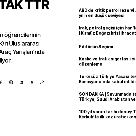
İTAK TTR
ABD’de kritik petrol rezervi 
yılın en düşük seviyesi
Irak, petrol geçişi için İran
Hürmüz Boğazı krizi ihracat
in öğrencilerinin
rı Uluslararası
Editörün Seçimi
Araç Yarışları’nda
Kasko ve trafik sigortası içi
iyor.
düzenleme
Terörsüz Türkiye Yasası tek
Komisyonu’nda kabul edildi
N
SON DAKİKA | Savunmada tari
Türkiye, Suudi Arabistan v
'Mekke Anlaşması'nı imzala
100 yıl sonra tarihi dönüş: 
Kerkük’te ilk kez üretici k
Kaynak ekle