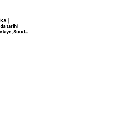
KA |
a tarihi
Türkiye, Suudi
n ve Pakistan
nlaşması'nı