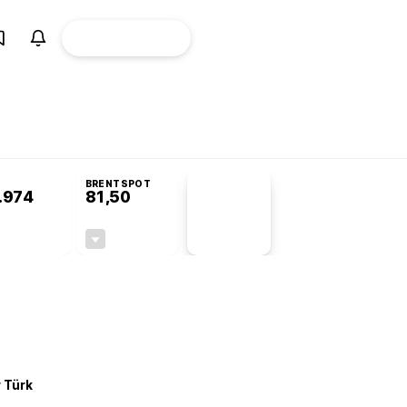
ÜYE
CANLI BORSA
Girişi
omisyonu’nda kabul edildi
BRENTSPOT
.974
81,50
PİYASA
VERİLERİ
-0,22%
-1,55%
+0,00
-1,28
r Türk