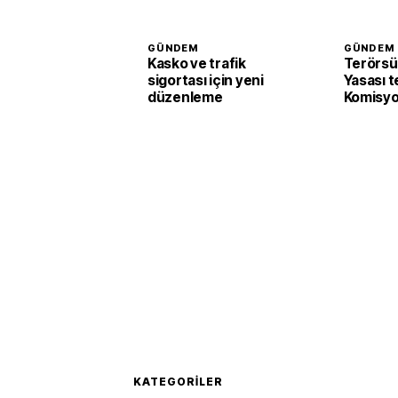
GÜNDEM
GÜNDEM
Kasko ve trafik
Terörsü
sigortası için yeni
Yasası t
düzenleme
Komisyo
edildi
KATEGORILER