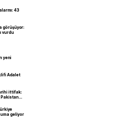
alarmı: 43
’la görüşüyor:
ı vurdu
n yeni
lifi Adalet
hi ittifak:
e Pakistan
dı
Türkiye
onuma geliyor