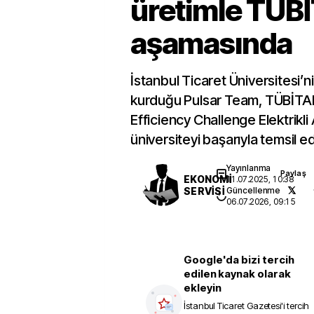
üretimle TÜB
aşamasında
İstanbul Ticaret Üniversitesi’n
kurduğu Pulsar Team, TÜBİTAK/
Efficiency Challenge Elektrikli 
üniversiteyi başarıyla temsil ed
Yayınlanma
Paylaş
EKONOMİ
11.07.2025, 10:38
SERVİSİ
Güncellenme
06.07.2026, 09:15
Google'da bizi tercih
edilen kaynak olarak
ekleyin
İstanbul Ticaret Gazetesi
'i tercih