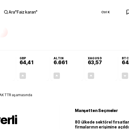
Ara
"
Faiz kararı
"
Ctrl K
RA
Adalet Komisyonu’nda kabul edildi
Terörsüz Türkiye Yasası teklifi Adalet K
GBP
ALTIN
XAGUSD
BTC
64,41
6.661
63,57
64
+0,32%
+0,38%
+2,59%
+3,37%
0,18
0,24
167,96
2,07
İTAK TTR aşamasında
Manşetten Seçmeler
erli
80 ülkede sektörel fırsatla
firmalarının erişimine açıldı