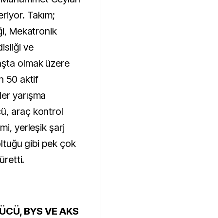
riyor. Takım;
ği, Mekatronik
sliği ve
aşta olmak üzere
n 50 aktif
ler yarışma
ü, araç kontrol
i, yerleşik şarj
oltuğu gibi pek çok
üretti.
ÜCÜ, BYS VE AKS