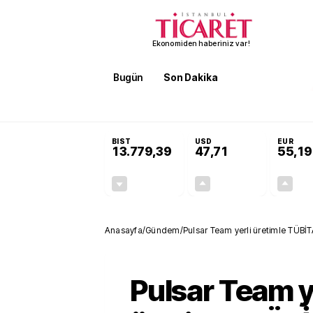
Ekonomiden haberiniz var!
Bugün
Son Dakika
Finans
EKST
SON DAKİKA
Terörsüz Türkiye Yasası teklifi 
BIST
USD
EUR
13.779,39
47,71
55,19
-0,14%
+0,18%
-19,42
0,09
Anasayfa
/
Gündem
/
Pulsar Team yerli üretimle TÜB
Pulsar Team y