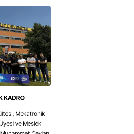
İK KADRO
ltesi, Mekatronik
Üyesi ve Meslek
. Muhammet Ceylan