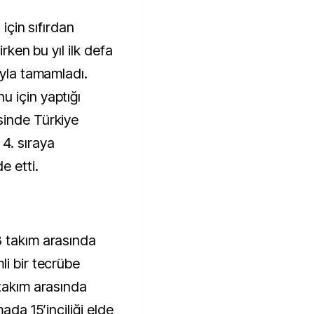
 için sıfırdan
irken bu yıl ilk defa
ıyla tamamladı.
 için yaptığı
sinde Türkiye
4. sıraya
e etti.
8 takım arasında
li bir tecrübe
 takım arasında
ada 15’inciliği elde