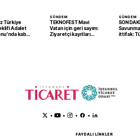
GÜNDEM
GÜNDEM
z Türkiye
TEKNOFEST Mavi
SON DAKİ
eklifi Adalet
Vatan için geri sayım:
Savunmad
nu’nda kabul
Ziyaretçi kayıtları
ittifak: 
başladı
Arabista
'Mekke A
imzaladı
•
•
•
•
FAYDALI LINKLER