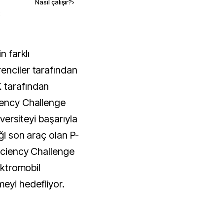
Nasıl çalışır?
›
k
enciler tarafından
 tarafından
iency Challenge
iversiteyi başarıyla
iği son araç olan P-
ficiency Challenge
lektromobil
eyi hedefliyor.