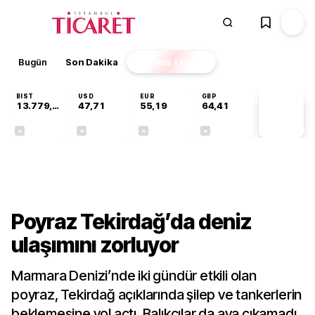
Bugün
Son Dakika
Finans
EKSTRA
BIST
USD
EUR
GBP
13.779,39
47,71
55,19
64,41
PİYASA
VERİLERİ
-0,14%
+0,18%
+0,32%
+0,38%
Gündem
Poyraz Tekirdağ’da deniz
ulaşımını zorluyor
Marmara Denizi’nde iki gündür etkili olan
poyraz, Tekirdağ açıklarında şilep ve tankerlerin
beklemesine yol açtı. Balıkçılar da ava çıkamadı.