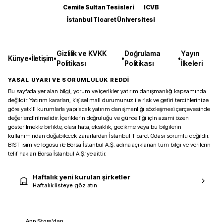
Cemile Sultan Tesisleri
ICVB
İstanbul Ticaret Üniversitesi
Gizlilik ve KVKK
Doğrulama
Yayın
Künye
•
İletişim
•
•
•
Politikası
Politikası
İlkeleri
YASAL UYARI VE SORUMLULUK REDDİ
Bu sayfada yer alan bilgi, yorum ve içerikler yatırım danışmanlığı kapsamında
değildir. Yatırım kararları, kişisel mali durumunuz ile risk ve getiri tercihlerinize
göre yetkili kurumlarla yapılacak yatırım danışmanlığı sözleşmesi çerçevesinde
değerlendirilmelidir. İçeriklerin doğruluğu ve güncelliği için azami özen
gösterilmekle birlikte, olası hata, eksiklik, gecikme veya bu bilgilerin
kullanımından doğabilecek zararlardan İstanbul Ticaret Odası sorumlu değildir.
BIST isim ve logosu ile Borsa İstanbul A.Ş. adına açıklanan tüm bilgi ve verilerin
telif hakları Borsa İstanbul A.Ş.’ye aittir.
Haftalık yeni kurulan şirketler
Haftalık listeye göz atın
App Store'dan