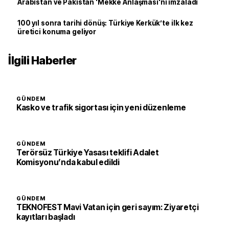
Arabistan ve Pakistan 'Mekke Anlaşması'nı imzaladı
100 yıl sonra tarihi dönüş: Türkiye Kerkük’te ilk kez
üretici konuma geliyor
İlgili Haberler
GÜNDEM
Kasko ve trafik sigortası için yeni düzenleme
GÜNDEM
Terörsüz Türkiye Yasası teklifi Adalet
Komisyonu’nda kabul edildi
GÜNDEM
TEKNOFEST Mavi Vatan için geri sayım: Ziyaretçi
kayıtları başladı