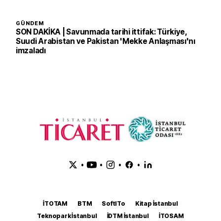
GÜNDEM
SON DAKİKA | Savunmada tarihi ittifak: Türkiye,
Suudi Arabistan ve Pakistan 'Mekke Anlaşması'nı
imzaladı
•
•
•
•
İTOTAM
BTM
SoftITo
Kitap İstanbul
Teknopark İstanbul
İDTM İstanbul
İTOSAM