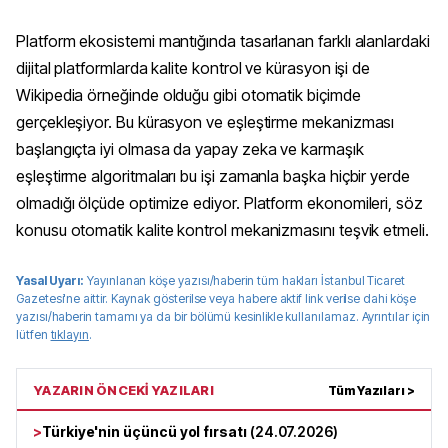
Platform ekosistemi mantığında tasarlanan farklı alanlardaki
dijital platformlarda kalite kontrol ve kürasyon işi de
Wikipedia örneğinde olduğu gibi otomatik biçimde
gerçekleşiyor. Bu kürasyon ve eşleştirme mekanizması
başlangıçta iyi olmasa da yapay zeka ve karmaşık
eşleştirme algoritmaları bu işi zamanla başka hiçbir yerde
olmadığı ölçüde optimize ediyor. Platform ekonomileri, söz
konusu otomatik kalite kontrol mekanizmasını teşvik etmeli.
Yasal Uyarı:
Yayınlanan köşe yazısı/haberin tüm hakları
İstanbul Ticaret
Gazetesi
'ne aittir. Kaynak gösterilse veya habere aktif link verilse dahi köşe
yazısı/haberin tamamı ya da bir bölümü kesinlikle kullanılamaz. Ayrıntılar için
lütfen
tıklayın
.
YAZARIN ÖNCEKİ YAZILARI
Tüm Yazıları >
>
Türkiye'nin üçüncü yol fırsatı
(
24.07.2026
)