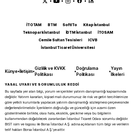
•
•
•
•
İTOTAM
BTM
SoftITo
Kitap İstanbul
Teknopark İstanbul
İDTM İstanbul
İTOSAM
Cemile Sultan Tesisleri
ICVB
İstanbul Ticaret Üniversitesi
Gizlilik ve KVKK
Doğrulama
Yayın
Künye
•
İletişim
•
•
•
Politikası
Politikası
İlkeleri
YASAL UYARI VE SORUMLULUK REDDİ
Bu sayfada yer alan bilgi, yorum ve içerikler yatırım danışmanlığı kapsamında
değildir. Yatırım kararları, kişisel mali durumunuz ile risk ve getiri tercihlerinize
göre yetkili kurumlarla yapılacak yatırım danışmanlığı sözleşmesi çerçevesinde
değerlendirilmelidir. İçeriklerin doğruluğu ve güncelliği için azami özen
gösterilmekle birlikte, olası hata, eksiklik, gecikme veya bu bilgilerin
kullanımından doğabilecek zararlardan İstanbul Ticaret Odası sorumlu değildir.
BIST isim ve logosu ile Borsa İstanbul A.Ş. adına açıklanan tüm bilgi ve verilerin
telif hakları Borsa İstanbul A.Ş.’ye aittir.