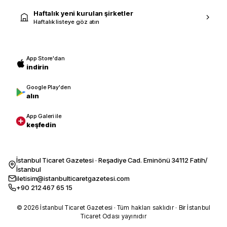
Haftalık yeni kurulan şirketler
Haftalık listeye göz atın
App Store'dan
indirin
Google Play'den
alın
App Galeri ile
keşfedin
İstanbul Ticaret Gazetesi · Reşadiye Cad. Eminönü 34112 Fatih/
İstanbul
iletisim@istanbulticaretgazetesi.com
+90 212 467 65 15
© 2026 İstanbul Ticaret Gazetesi · Tüm hakları saklıdır · Bir İstanbul
Ticaret Odası yayınıdır