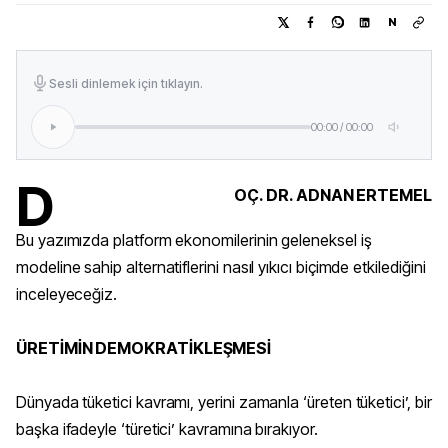
N
Sesli dinlemek için tıklayın.
00:00
/
00:00
D
OÇ. DR. ADNAN ERTEMEL
Bu yazımızda platform ekonomilerinin geleneksel iş
modeline sahip alternatiflerini nasıl yıkıcı biçimde etkilediğini
inceleyeceğiz.
ÜRETİMİN DEMOKRATİKLEŞMESİ
Dünyada tüketici kavramı, yerini zamanla ‘üreten tüketici’, bir
başka ifadeyle ‘türetici’ kavramına bırakıyor.