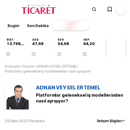
Bugün
Son Dakika
Finans
EKSTRA
BIST
USD
EUR
GBP
13.798,82
47,68
54,98
64,20
PİYASA
VERİLERİ
+0,70%
+0,11%
-0,05%
+0,03%
Anasayfa
>
Yazarlar
>
ADNAN VEYSEL ERTEMEL
>
Platformlar geleneksel iş modellerinden nasıl ayrışıyor?
ADNAN VEYSEL ERTEMEL
Platformlar geleneksel iş modellerinden
nasıl ayrışıyor?
24 Ekim 2022 Pazartesi
İletişim Bilgileri