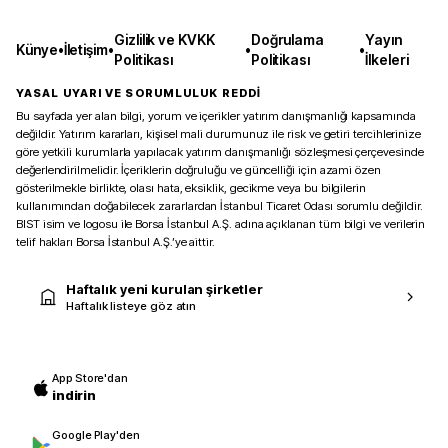
Gizlilik ve KVKK
Doğrulama
Yayın
Künye
•
İletişim
•
•
•
Politikası
Politikası
İlkeleri
YASAL UYARI VE SORUMLULUK REDDİ
Bu sayfada yer alan bilgi, yorum ve içerikler yatırım danışmanlığı kapsamında
değildir. Yatırım kararları, kişisel mali durumunuz ile risk ve getiri tercihlerinize
göre yetkili kurumlarla yapılacak yatırım danışmanlığı sözleşmesi çerçevesinde
değerlendirilmelidir. İçeriklerin doğruluğu ve güncelliği için azami özen
gösterilmekle birlikte, olası hata, eksiklik, gecikme veya bu bilgilerin
kullanımından doğabilecek zararlardan İstanbul Ticaret Odası sorumlu değildir.
BIST isim ve logosu ile Borsa İstanbul A.Ş. adına açıklanan tüm bilgi ve verilerin
telif hakları Borsa İstanbul A.Ş.’ye aittir.
Haftalık yeni kurulan şirketler
Haftalık listeye göz atın
App Store'dan
indirin
Google Play'den