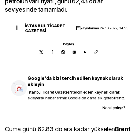
petrolün varil fiyatı , günü 62,43 dolar
seviyesinde tamamladı.
İSTANBUL TICARET
İ
Yayınlanma
24.10.2022, 14:55
GAZETESI
Paylaş
N
Google'da bizi tercih edilen kaynak olarak
ekleyin
İstanbul Ticaret Gazetesi
'i tercih edilen kaynak olarak
ekleyerek haberlerimizi Google'da daha sık görebilirsiniz.
Kaynak ekle
Nasıl çalışır?
›
Cuma günü 62.83 dolara kadar yükselen
Brent