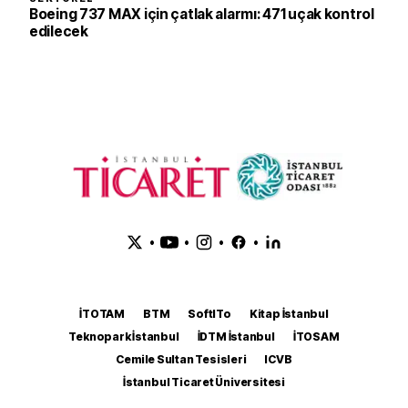
Boeing 737 MAX için çatlak alarmı: 471 uçak kontrol
edilecek
•
•
•
•
İTOTAM
BTM
SoftITo
Kitap İstanbul
Teknopark İstanbul
İDTM İstanbul
İTOSAM
Cemile Sultan Tesisleri
ICVB
İstanbul Ticaret Üniversitesi