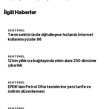
İlgili Haberler
SEKTÖREL
Tarım sektöründe dijitalleşme hızlandı: İnternet
kullanımı yüzde 86
SEKTÖREL
12 bin yıllık ıza buğdayında ekim alanı 250 dönüme
çıkarıldı
SEKTÖREL
EPDK’dan Petrol Ofisi tesislerine yeni tarife ve
indirim düzenlemesi
SEKTÖREL