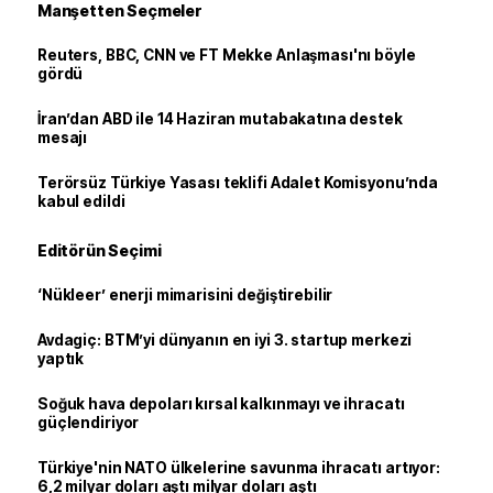
Manşetten Seçmeler
Reuters, BBC, CNN ve FT Mekke Anlaşması'nı böyle
gördü
İran’dan ABD ile 14 Haziran mutabakatına destek
mesajı
Terörsüz Türkiye Yasası teklifi Adalet Komisyonu’nda
kabul edildi
Editörün Seçimi
‘Nükleer’ enerji mimarisini değiştirebilir
Avdagiç: BTM’yi dünyanın en iyi 3. startup merkezi
yaptık
Soğuk hava depoları kırsal kalkınmayı ve ihracatı
güçlendiriyor
Türkiye'nin NATO ülkelerine savunma ihracatı artıyor:
6,2 milyar doları aştı milyar doları aştı