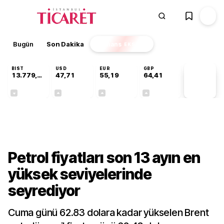
Bugün
Son Dakika
Finans
EKSTRA
BIST
USD
EUR
GBP
13.779,39
47,71
55,19
64,41
PİYASA
VERİLERİ
-0,14%
+0,18%
+0,32%
+0,38%
Sektörel
Petrol fiyatları son 13 ayın en
yüksek seviyelerinde
seyrediyor
Cuma günü 62.83 dolara kadar yükselen Brent