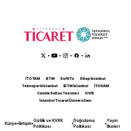
•
•
•
•
İTOTAM
BTM
SoftITo
Kitap İstanbul
Teknopark İstanbul
İDTM İstanbul
İTOSAM
Cemile Sultan Tesisleri
ICVB
İstanbul Ticaret Üniversitesi
Gizlilik ve KVKK
Doğrulama
Yayın
Künye
•
İletişim
•
•
•
Politikası
Politikası
İlkeleri