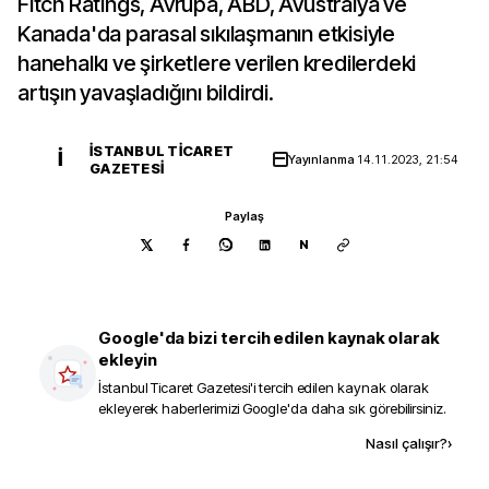
Fitch Ratings, Avrupa, ABD, Avustralya ve
Kanada'da parasal sıkılaşmanın etkisiyle
hanehalkı ve şirketlere verilen kredilerdeki
artışın yavaşladığını bildirdi.
İSTANBUL TICARET
İ
Yayınlanma
14.11.2023, 21:54
GAZETESI
Paylaş
N
Google'da bizi tercih edilen kaynak olarak
ekleyin
İstanbul Ticaret Gazetesi
'i tercih edilen kaynak olarak
ekleyerek haberlerimizi Google'da daha sık görebilirsiniz.
Kaynak ekle
Nasıl çalışır?
›