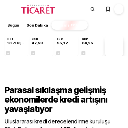
Bugün
Son Dakika
Finans
EKSTRA
BIST
USD
EUR
GBP
13.703,13
47,59
55,12
64,25
PİYASA
VERİLERİ
+0,11%
+0,05%
+0,20%
+0,24%
Dünya
Parasal sıkılaşma gelişmiş
ekonomilerde kredi artışını
yavaşlatıyor
Uluslararası kredi derecelendirme kuruluşu