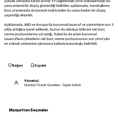
yüksek olmasına karşın Kovid-19 salgınındaki zirve noktalarından bu
yana anlamlı bir düşüş gösterdiği belirtilen açıklamada, hanehalkının
borç oranlarında da küresel mali krizden bu yana keskin bir düşüş
yaşandığı aktarıldı.
Açıklamada, ABD ve Avrupa'da kurumsal tasarruf ve yatırımların son 3
yılda arttığına işaret edilerek, bunun da oldukça istikrarlı net borç
verme pozisyonlarına yol açtığı, İtalya'da da artan kurumsal
tasarrufların şirketlerin net borç verme pozisyonunun son yirmi yılın
en yüksek seviyesine çıkmasına katkıda bulunduğu belirtildi.
Beğen
Kaydet
Yönetici
İstanbul Ticaret Gazetesi – Süper Admin
Manşetten Seçmeler