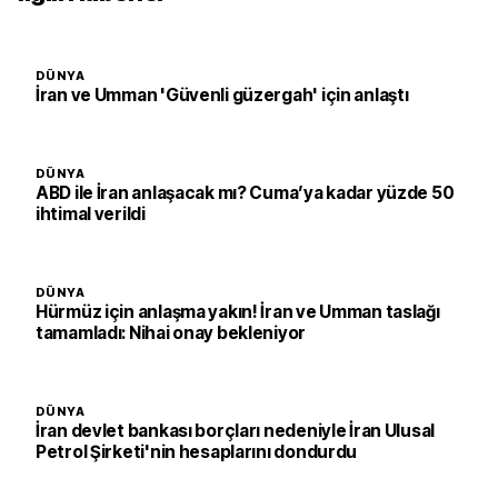
DÜNYA
İran ve Umman 'Güvenli güzergah' için anlaştı
DÜNYA
ABD ile İran anlaşacak mı? Cuma’ya kadar yüzde 50
ihtimal verildi
DÜNYA
Hürmüz için anlaşma yakın! İran ve Umman taslağı
tamamladı: Nihai onay bekleniyor
DÜNYA
İran devlet bankası borçları nedeniyle İran Ulusal
Petrol Şirketi'nin hesaplarını dondurdu