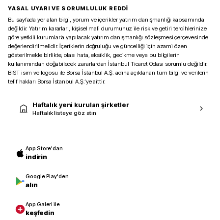
YASAL UYARI VE SORUMLULUK REDDİ
Bu sayfada yer alan bilgi, yorum ve içerikler yatırım danışmanlığı kapsamında
değildir. Yatırım kararları, kişisel mali durumunuz ile risk ve getiri tercihlerinize
göre yetkili kurumlarla yapılacak yatırım danışmanlığı sözleşmesi çerçevesinde
değerlendirilmelidir. İçeriklerin doğruluğu ve güncelliği için azami özen
gösterilmekle birlikte, olası hata, eksiklik, gecikme veya bu bilgilerin
kullanımından doğabilecek zararlardan İstanbul Ticaret Odası sorumlu değildir.
BIST isim ve logosu ile Borsa İstanbul A.Ş. adına açıklanan tüm bilgi ve verilerin
telif hakları Borsa İstanbul A.Ş.’ye aittir.
Haftalık yeni kurulan şirketler
Haftalık listeye göz atın
App Store'dan
indirin
Google Play'den
alın
App Galeri ile
keşfedin