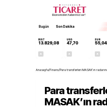
Ekonomiden haberiniz var!
Bugün
Son Dakika
Finans
EKST
BIST
USD
EUR
13.829,08
47,70
55,04
+0,22%
+0,17%
30,27
0,08
Anasayfa
/
Finans
/
Para transferleri MASAK’ın radarı
Para transferl
MASAK’ın rad