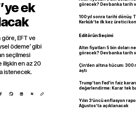
’ye ek
görecek? Dev banka tarih v
lacak
100 yıl sonra tarihi dönüş: 
Kerkük’te ilk kez üretici k
Editörün Seçimi
a göre, EFT ve
eysel ödeme’ gibi
Altın fiyatları 5 bin doları 
görecek? Dev banka tarih v
an seçilmesi
ilişkin en az 20
Çin’den altına hücum: 300 m
aştı
a istenecek.
Trump'tan Fed'in faiz kararı
değerlendirme: Karar tek b
Warsh'ın değil
N
Yılın 3’üncü enflasyon rapo
Ağustos’ta açıklanacak
Kaynak ekle