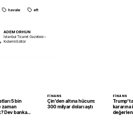
havale
eft
ADEM ORHUN
İstanbul Ticaret Gazetesi –
Kıdemli Editör
FINANS
FINANS
atları 5 bin
Çin’den altına hücum:
Trump'tan
ne zaman
300 milyar doları aştı
kararına i
? Dev banka
değerlen
rdi
tek başı
değil