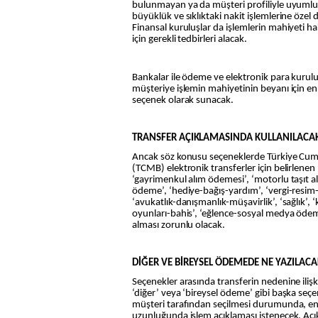
bulunmayan ya da müşteri profiliyle uyumlu
büyüklük ve sıklıktaki nakit işlemlerine özel
Finansal kuruluşlar da işlemlerin mahiyeti ha
için gerekli tedbirleri alacak.
Bankalar ile ödeme ve elektronik para kurulu
müşteriye işlemin mahiyetinin beyanı için en s
seçenek olarak sunacak.
TRANSFER AÇIKLAMASINDA KULLANILACAK
Ancak söz konusu seçeneklerde Türkiye Cu
(TCMB) elektronik transferler için belirlenen 
‘gayrimenkul alım ödemesi’, ‘motorlu taşıt 
ödeme’, ‘hediye-bağış-yardım’, ‘vergi-resim-
‘avukatlık-danışmanlık-müşavirlik’, ‘sağlık’, ‘k
oyunları-bahis’, ‘eğlence-sosyal medya ödemel
alması zorunlu olacak.
DİĞER VE BİREYSEL ÖDEMEDE NE YAZILACA
Seçenekler arasında transferin nedenine iliş
‘diğer’ veya ‘bireysel ödeme’ gibi başka seçe
müşteri tarafından seçilmesi durumunda, en
uzunluğunda işlem açıklaması istenecek. Aç