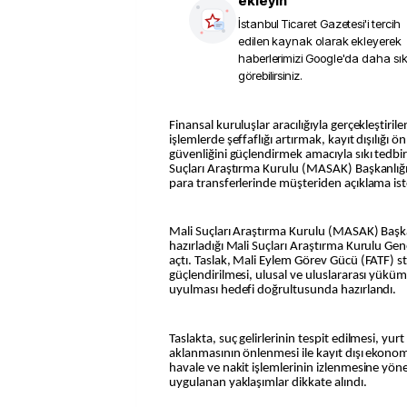
ekleyin
İstanbul Ticaret Gazetesi
'i tercih
edilen kaynak olarak ekleyerek
haberlerimizi Google'da daha sı
görebilirsiniz.
Finansal kuruluşlar aracılığıyla gerçekleştirilen EFT, havale ve nakit
işlemlerde şeffaflığı artırmak, kayıt dışılığı 
güvenliğini güçlendirmek amacıyla sıkı tedbir
Suçları Araştırma Kurulu (MASAK) Başkanlığı’
para transferlerinde müşteriden açıklama is
Mali Suçları Araştırma Kurulu (MASAK) Başk
hazırladığı Mali Suçları Araştırma Kurulu Gene
açtı. Taslak, Mali Eylem Görev Gücü (FATF)
güçlendirilmesi, ulusal ve uluslararası yüküm
uyulması hedefi doğrultusunda hazırlandı.
Taslakta, suç gelirlerinin tespit edilmesi, yurt
aklanmasının önlenmesi ile kayıt dışı ekono
havale ve nakit işlemlerinin izlenmesine yöne
uygulanan yaklaşımlar dikkate alındı.