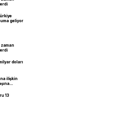
erdi
Türkiye
onuma geliyor
ne zaman
erdi
ilyar doları
na ilişkin
aşına
ru 13