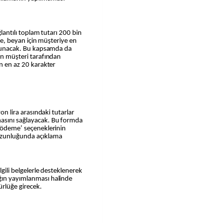
ğlantılı toplam tutarı 200 bin
rde, beyan için müşteriye en
k sunacak. Bu kapsamda da
rin müşteri tarafından
in en az 20 karakter
yon lira arasındaki tutarlar
masını sağlayacak. Bu formda
l ödeme’ seçeneklerinin
uzunluğunda açıklama
lgili belgelerle desteklenerek
ğın yayımlanması halinde
rlüğe girecek.