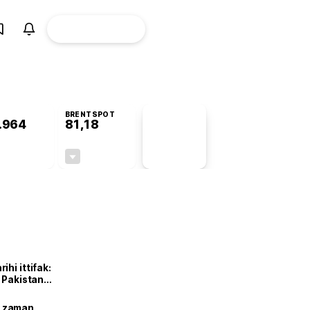
ÜYE
CANLI BORSA
Girişi
BRENTSPOT
.964
81,18
PİYASA
VERİLERİ
+0,61%
-1,93%
+0,00
-1,60
hi ittifak:
e Pakistan
dı
ne zaman