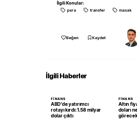
İlgili Konular:
para
transfer
masak
Beğen
Kaydet
İlgili Haberler
FINANS
FINANS
ABD’de yatırımcı
Altın fiy
rotayı kırdı: 1.58 milyar
doları 
dolar çıktı
görecek
tarih ve