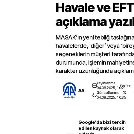
Havale ve EFT
açıklama yazı
MASAK’ın yeni tebliğ taslağın
havalelerde, ‘diğer’ veya ‘bir
seçeneklerin müşteri tarafınd
durumunda, işlemin mahiyetine 
karakter uzunluğunda açıklam
Yayınlanma
Paylaş
04.08.2025, 10:21
AA
Güncellenme
04.08.2025, 10:35
Google'da bizi tercih
edilen kaynak olarak