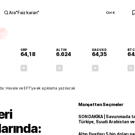
Ara
"
Faiz kararı
"
Ctrl K
RA
GBP
ALTIN
XAGUSD
BTC
64,18
6.624
64,35
64
+0,05%
+0,01%
+2,02%
+4,63%
0,03
0,01
131,12
2,85
nda: Havale ve EFT’ye ek açıklama yazılacak
Manşetten Seçmeler
eri
SON DAKİKA | Savunmada tari
Türkiye, Suudi Arabistan v
arında:
'Mekke Anlaşması'nı imzala
Altın fiyatları 5 bin doları 