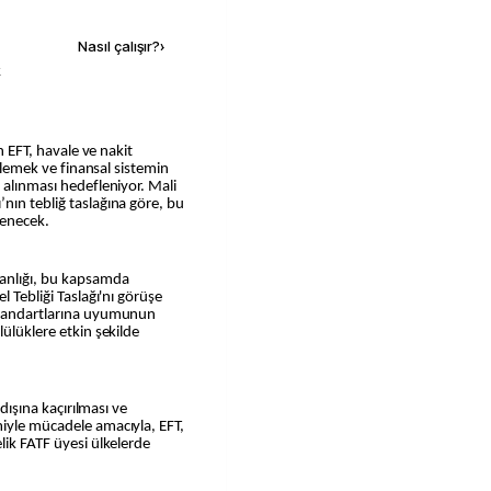
Nasıl çalışır?
›
k
önlemek ve finansal sistemin
 alınması hedefleniyor. Mali
nın tebliğ taslağına göre, bu
tenecek.
anlığı, bu kapsamda
l Tebliği Taslağı'nı görüşe
 standartlarına uyumunun
lülüklere etkin şekilde
 dışına kaçırılması ve
miyle mücadele amacıyla, EFT,
lik FATF üyesi ülkelerde