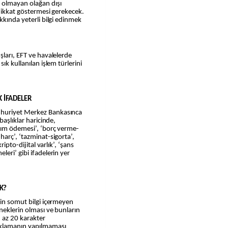
 olmayan olağan dışı
 dikkat göstermesi gerekecek.
kkında yeterli bilgi edinmek
şları, EFT ve havalelerde
ık kullanılan işlem türlerini
 İFADELER
mhuriyet Merkez Bankasınca
başlıklar haricinde,
alım ödemesi’, ‘borç verme-
harç’, ‘tazminat-sigorta’,
ripto-dijital varlık’, ‘şans
eri’ gibi ifadelerin yer
K?
kin somut bilgi içermeyen
neklerin olması ve bunların
 az 20 karakter
ıklamanın yapılmaması