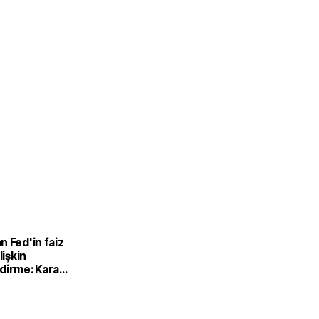
 Fed'in faiz
lişkin
dirme: Karar
na Warsh'ın