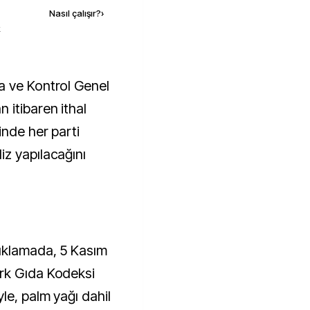
Nasıl çalışır?
›
k
 itibaren ithal
inde her parti
z yapılacağını
ıklamada, 5 Kasım
rk Gıda Kodeksi
le, palm yağı dahil