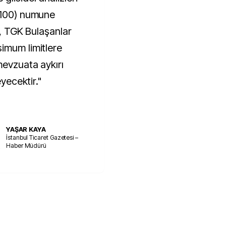
e 100) numune
r, TGK Bulaşanlar
imum limitlere
mevzuata aykırı
eyecektir."
YAŞAR KAYA
İstanbul Ticaret Gazetesi –
Haber Müdürü