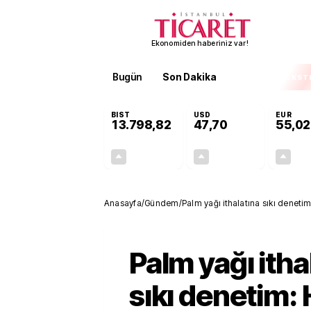
Ekonomiden haberiniz var!
Bugün
Son Dakika
Finans
EKST
BIST
USD
EUR
13.798,82
47,70
55,02
+0,70%
+0,16%
95,68
0,08
Anasayfa
/
Gündem
/
Palm yağı ithalatına sıkı denetim
Palm yağı itha
sıkı denetim: 