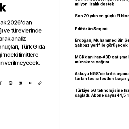
ek
milyon liralık destek
Son 70 yılın en güçlü El Nin
Ocak 2026'dan
Editörün Seçimi
ğı ve türevlerinde
arak analiz
Erdoğan, Muhammed Bin Se
Şahbaz Şerif ile görüşecek
onuçları, Türk Gıda
'ndeki limitlere
MGK’dan İran-ABD çatışmala
zin verilmeyecek.
müzakere çağrısı
Akkuyu NGS'de kritik aşama:
türbin tesisi testleri başarı
N
tamamlandı
Türkiye 5G teknolojisine hı
sağladı: Abone sayısı 44,5 
ulaştı
Kaynak ekle