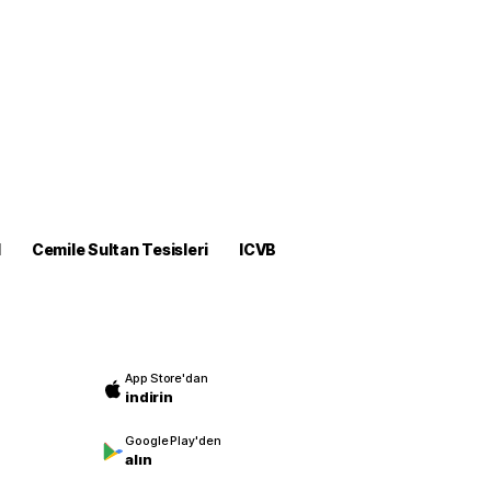
M
Cemile Sultan Tesisleri
ICVB
App Store'dan
indirin
Google Play'den
alın