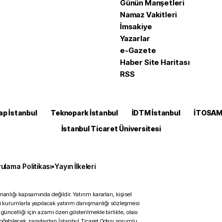
Günün Manşetleri
Namaz Vakitleri
İmsakiye
Yazarlar
e-Gazete
Haber Site Haritası
RSS
ap İstanbul
Teknopark İstanbul
İDTM İstanbul
İTOSA
İstanbul Ticaret Üniversitesi
ulama Politikası
•
Yayın İlkeleri
anlığı kapsamında değildir. Yatırım kararları, kişisel
ili kurumlarla yapılacak yatırım danışmanlığı sözleşmesi
 güncelliği için azami özen gösterilmekle birlikte, olası
doğabilecek zararlardan İstanbul Ticaret Odası sorumlu