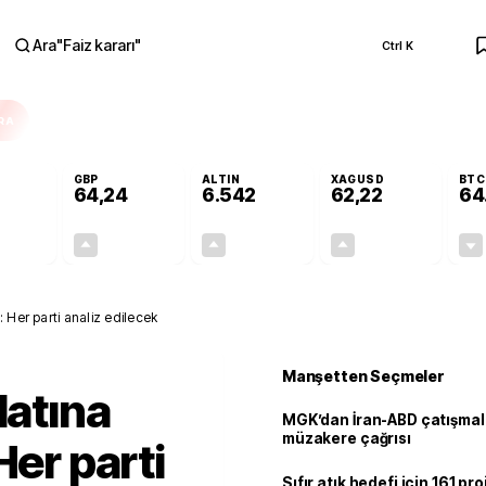
Ara
"
Faiz kararı
"
Ctrl K
RA
GBP
ALTIN
XAGUSD
BTC
64,24
6.542
62,22
64
+0,01%
+0,10%
+0,76%
+1,17%
0,01
0,06
49,21
0,72
: Her parti analiz edilecek
Manşetten Seçmeler
latına
MGK’dan İran-ABD çatışmala
müzakere çağrısı
Her parti
Sıfır atık hedefi için 161 pr