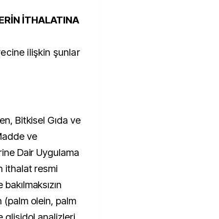
ERİN İTHALATINA
cine ilişkin şunlar
en, Bitkisel Gıda ve
 Madde ve
erine Dair Uygulama
 ithalat resmi
e bakılmaksızın
 (palm olein, palm
glisidol analizleri