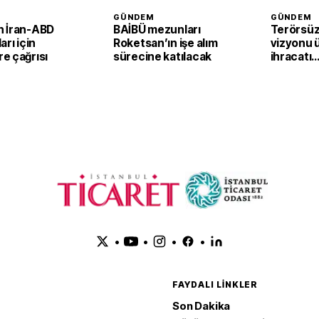
GÜNDEM
GÜNDEM
 İran-ABD
BAİBÜ mezunları
Terörsüz
arı için
Roketsan’ın işe alım
vizyonu 
e çağrısı
sürecine katılacak
ihracatı
güçlendi
•
•
•
•
FAYDALI LINKLER
Son Dakika