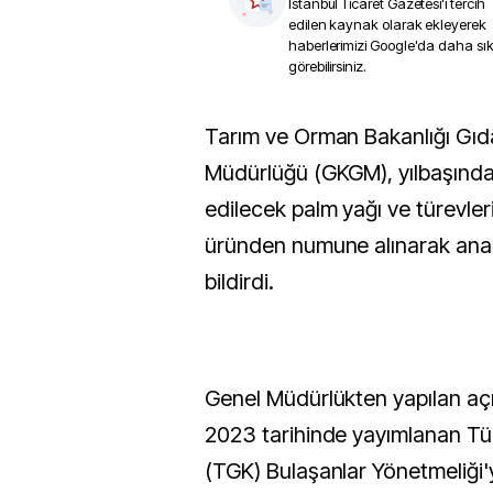
İstanbul Ticaret Gazetesi
'i tercih
edilen kaynak olarak ekleyerek
haberlerimizi Google'da daha sı
görebilirsiniz.
Tarım ve Orman Bakanlığı Gıda ve Kontrol Genel
Müdürlüğü (GKGM), yılbaşından
edilecek palm yağı ve türevler
üründen numune alınarak anali
bildirdi.
Genel Müdürlükten yapılan aç
2023 tarihinde yayımlanan Tü
(TGK) Bulaşanlar Yönetmeliği'y