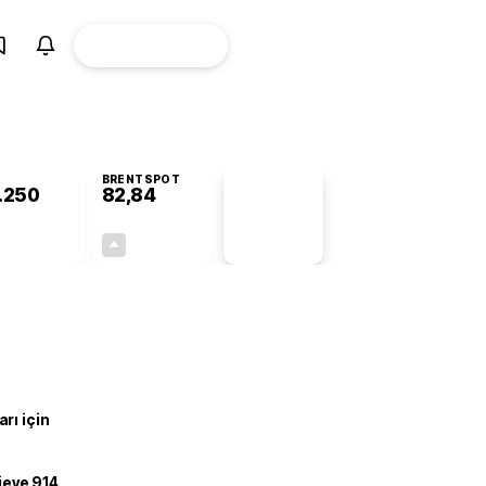
ÜYE
CANLI BORSA
Girişi
BRENTSPOT
.250
82,84
PİYASA
VERİLERİ
-1,03%
+0,07%
+0,00
0,06
rı için
ojeye 914