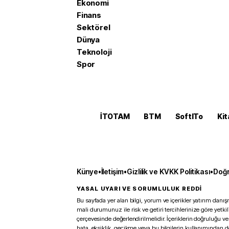
Ekonomi
Finans
Sektörel
Dünya
Teknoloji
Spor
İTOTAM
BTM
SoftITo
Kit
Künye
•
İletişim
•
Gizlilik ve KVKK Politikası
•
Doğr
YASAL UYARI VE SORUMLULUK REDDİ
Bu sayfada yer alan bilgi, yorum ve içerikler yatırım danışm
mali durumunuz ile risk ve getiri tercihlerinize göre yetk
çerçevesinde değerlendirilmelidir. İçeriklerin doğruluğu ve
hata, eksiklik, gecikme veya bu bilgilerin kullanımından 