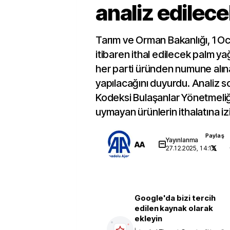
analiz edilec
Tarım ve Orman Bakanlığı, 1 
itibaren ithal edilecek palm ya
her parti üründen numune alın
yapılacağını duyurdu. Analiz s
Kodeksi Bulaşanlar Yönetmeliği
uymayan ürünlerin ithalatına i
Paylaş
Yayınlanma
AA
27.12.2025, 14:15
Google'da bizi tercih
edilen kaynak olarak
ekleyin