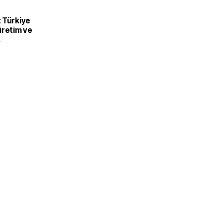
 Türkiye
üretim ve
recek