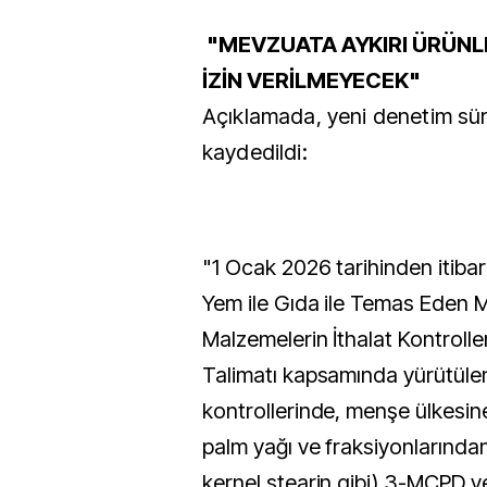
"MEVZUATA AYKIRI ÜRÜNL
İZİN VERİLMEYECEK"
Açıklamada, yeni denetim süre
kaydedildi:
"1 Ocak 2026 tarihinden itibar
Yem ile Gıda ile Temas Eden
Malzemelerin İthalat Kontroll
Talimatı kapsamında yürütülen
kontrollerinde, menşe ülkesin
palm yağı ve fraksiyonlarından
kernel stearin gibi) 3-MCPD ve 