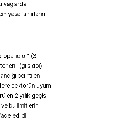
tı yağlarda
in yasal sınırların
ropandiol" (3-
erleri" (glisidol)
andığı belirtilen
itlere sektörün uyum
len 2 yıllık geçiş
ve bu limitlerin
ade edildi.