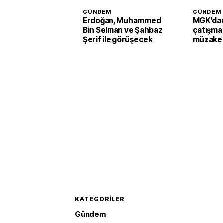
GÜNDEM
GÜNDEM
Erdoğan, Muhammed
MGK’dan
Bin Selman ve Şahbaz
çatışmal
Şerif ile görüşecek
müzaker
KATEGORILER
Gündem