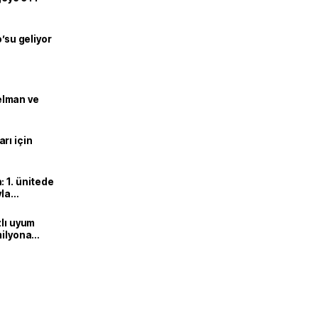
o’su geliyor
lman ve
rı için
 1. ünitede
yla
zlı uyum
milyona