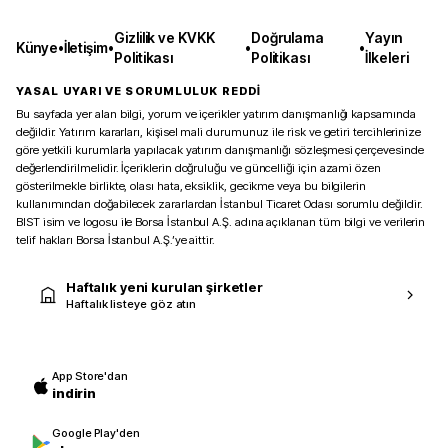
Gizlilik ve KVKK
Doğrulama
Yayın
Künye
•
İletişim
•
•
•
Politikası
Politikası
İlkeleri
YASAL UYARI VE SORUMLULUK REDDİ
Bu sayfada yer alan bilgi, yorum ve içerikler yatırım danışmanlığı kapsamında
değildir. Yatırım kararları, kişisel mali durumunuz ile risk ve getiri tercihlerinize
göre yetkili kurumlarla yapılacak yatırım danışmanlığı sözleşmesi çerçevesinde
değerlendirilmelidir. İçeriklerin doğruluğu ve güncelliği için azami özen
gösterilmekle birlikte, olası hata, eksiklik, gecikme veya bu bilgilerin
kullanımından doğabilecek zararlardan İstanbul Ticaret Odası sorumlu değildir.
BIST isim ve logosu ile Borsa İstanbul A.Ş. adına açıklanan tüm bilgi ve verilerin
telif hakları Borsa İstanbul A.Ş.’ye aittir.
Haftalık yeni kurulan şirketler
Haftalık listeye göz atın
App Store'dan
indirin
Google Play'den