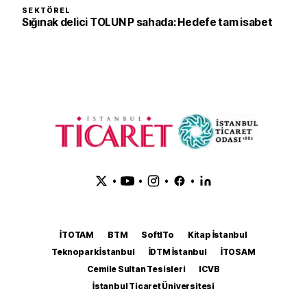
SEKTÖREL
Sığınak delici TOLUN P sahada: Hedefe tam isabet
•
•
•
•
İTOTAM
BTM
SoftITo
Kitap İstanbul
Teknopark İstanbul
İDTM İstanbul
İTOSAM
Cemile Sultan Tesisleri
ICVB
İstanbul Ticaret Üniversitesi