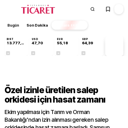
Bugün
Son Dakika
Finans
EKSTRA
BIST
USD
EUR
GBP
13.777,39
47,70
55,18
64,39
PİYASA
VERİLERİ
-0,16%
+0,17%
+0,30%
+0,34%
Sektörel
Özel izinle üretilen salep
orkidesi için hasat zamanı
Ekim yapılması için Tarım ve Orman
Bakanlığı'ndan izin alınması gereken salep
orkidesinde hasat zamanı başladı. Samsun