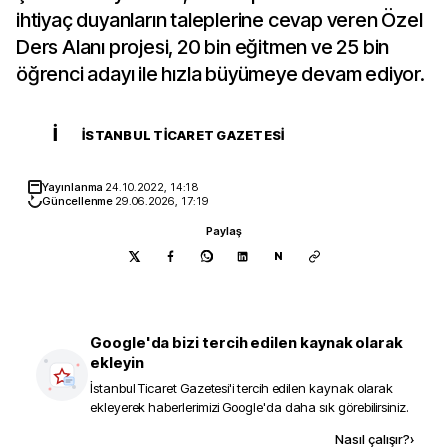
ihtiyaç duyanların taleplerine cevap veren Özel
Ders Alanı projesi, 20 bin eğitmen ve 25 bin
öğrenci adayı ile hızla büyümeye devam ediyor.
İ
İSTANBUL TICARET GAZETESI
Yayınlanma
24.10.2022, 14:18
Güncellenme
29.06.2026, 17:19
Paylaş
N
Google'da bizi tercih edilen kaynak olarak
ekleyin
İstanbul Ticaret Gazetesi
'i tercih edilen kaynak olarak
ekleyerek haberlerimizi Google'da daha sık görebilirsiniz.
Kaynak ekle
Nasıl çalışır?
›