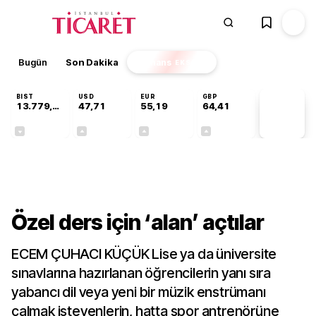
Bugün
Son Dakika
Finans
EKSTRA
BIST
USD
EUR
GBP
13.779,39
47,71
55,19
64,41
PİYASA
VERİLERİ
-0,14%
+0,18%
+0,32%
+0,38%
Gündem
Özel ders için ‘alan’ açtılar
ECEM ÇUHACI KÜÇÜK Lise ya da üniversite
sınavlarına hazırlanan öğrencilerin yanı sıra
yabancı dil veya yeni bir müzik enstrümanı
çalmak isteyenlerin, hatta spor antrenörüne