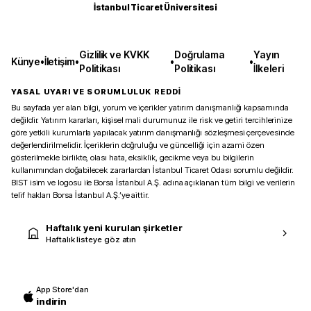
İstanbul Ticaret Üniversitesi
Gizlilik ve KVKK
Doğrulama
Yayın
Künye
•
İletişim
•
•
•
Politikası
Politikası
İlkeleri
YASAL UYARI VE SORUMLULUK REDDİ
Bu sayfada yer alan bilgi, yorum ve içerikler yatırım danışmanlığı kapsamında
değildir. Yatırım kararları, kişisel mali durumunuz ile risk ve getiri tercihlerinize
göre yetkili kurumlarla yapılacak yatırım danışmanlığı sözleşmesi çerçevesinde
değerlendirilmelidir. İçeriklerin doğruluğu ve güncelliği için azami özen
gösterilmekle birlikte, olası hata, eksiklik, gecikme veya bu bilgilerin
kullanımından doğabilecek zararlardan İstanbul Ticaret Odası sorumlu değildir.
BIST isim ve logosu ile Borsa İstanbul A.Ş. adına açıklanan tüm bilgi ve verilerin
telif hakları Borsa İstanbul A.Ş.’ye aittir.
Haftalık yeni kurulan şirketler
Haftalık listeye göz atın
App Store'dan
indirin