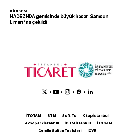
GÜNDEM
NADEZHDA gemisinde büyük hasar: Samsun
Limanı’na çekildi
•
•
•
•
İTOTAM
BTM
SoftITo
Kitap İstanbul
Teknopark İstanbul
İDTM İstanbul
İTOSAM
Cemile Sultan Tesisleri
ICVB