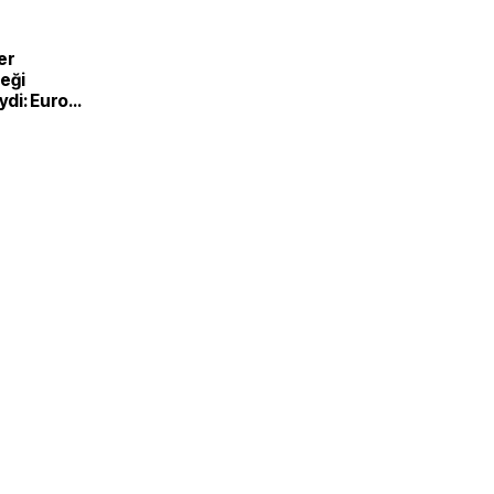
er
eği
di: Euro
nde
e satışlar
 geriledi