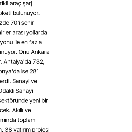
ikli araç şarj
oketi bulunuyor.
zde 70'i şehir
rler arası yollarda
yonu ile en fazla
lunuyor. Onu Ankara
r. Antalya'da 732,
onya'da ise 281
erdi. Sanayi ve
 Odaklı Sanayi
sektöründe yeni bir
ek. Akıllı ve
samında toplam
, 38 yatırım projesi