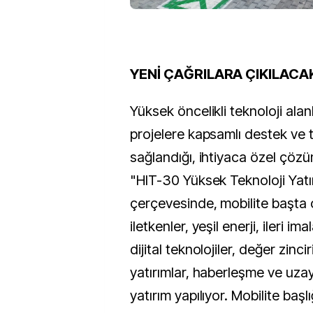
YENİ ÇAĞRILARA ÇIKILACA
Yüksek öncelikli teknoloji alanl
projelere kapsamlı destek ve t
sağlandığı, ihtiyaca özel çözüm
"HIT-30 Yüksek Teknoloji Yat
çerçevesinde, mobilite başta 
iletkenler, yeşil enerji, ileri im
dijital teknolojiler, değer zinci
yatırımlar, haberleşme ve uzay 
yatırım yapılıyor. Mobilite başl