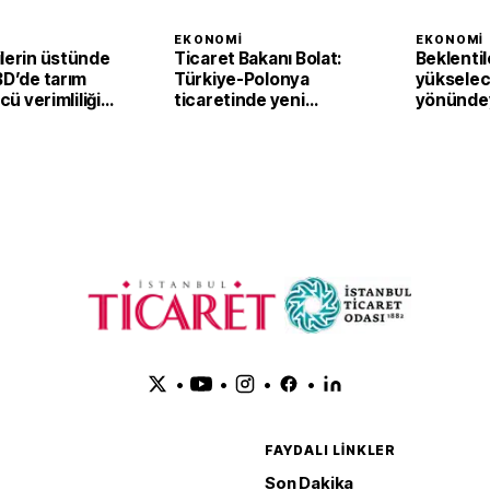
I
EKONOMI
EKONOMI
ilerin üstünde
Ticaret Bakanı Bolat:
Beklentil
BD’de tarım
Türkiye-Polonya
yükselec
ücü verimliliği
ticaretinde yeni
yönündey
eyrekte yüzde
hedef 15 milyar dolar
Bölgesi'
perakend
haziranda
•
•
•
•
FAYDALI LINKLER
Son Dakika