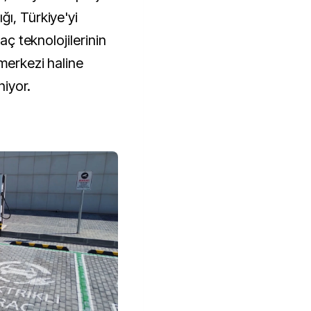
ı, Türkiye'yi
raç teknolojilerinin
merkezi haline
niyor.