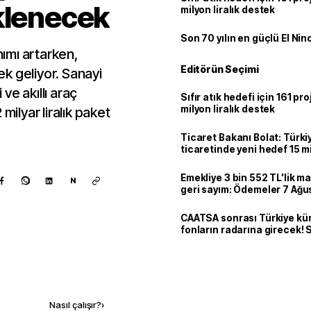
klenecek
milyon liralık destek
Son 70 yılın en güçlü El Nin
nımı artarken,
Editörün Seçimi
k geliyor. Sanayi
 ve akıllı araç
Sıfır atık hedefi için 161 pr
milyon liralık destek
milyar liralık paket
Ticaret Bakanı Bolat: Türk
ticaretinde yeni hedef 15 mi
Emekliye 3 bin 552 TL'lik ma
N
geri sayım: Ödemeler 7 Ağu
CAATSA sonrası Türkiye kü
fonların radarına girecek
finansa yeni eşik
Kaynak ekle
Nasıl çalışır?
›