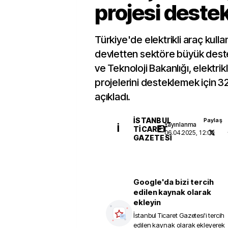
projesi deste
Türkiye'de elektrikli araç kulla
devletten sektöre büyük deste
ve Teknoloji Bakanlığı, elektrikli
projelerini desteklemek için 32 
açıkladı.
İSTANBUL
Paylaş
Yayınlanma
İ
TICARET
06.04.2025, 12:00
GAZETESI
Google'da bizi tercih
edilen kaynak olarak
ekleyin
İstanbul Ticaret Gazetesi
'i tercih
edilen kaynak olarak ekleyerek