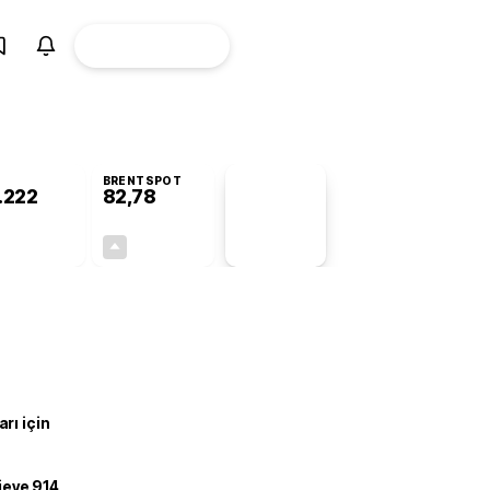
ÜYE
CANLI BORSA
Girişi
BRENTSPOT
.222
82,78
PİYASA
VERİLERİ
-0,75%
+4,90%
+0,00
3,87
rı için
ojeye 914