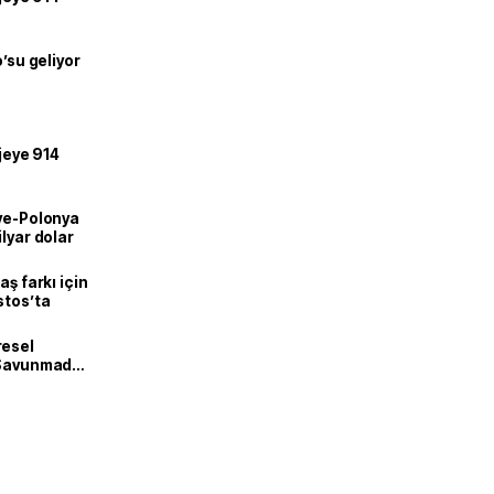
o’su geliyor
ojeye 914
iye-Polonya
lyar dolar
aş farkı için
stos’ta
resel
! Savunmadan