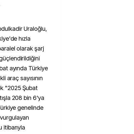
k
kiye'de hızla
aralel olarak şarj
üçlendirildiğini
ubat ayında Türkiye
ikli araç sayısının
ek "2025 Şubat
tışla 208 bin 6'ya
 Türkiye genelinde
 vurgulayan
 itibarıyla