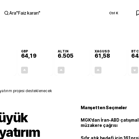
Ara
"
Faiz kararı
"
Ctrl K
RA
GBP
ALTIN
XAGUSD
BTC
64,19
6.505
61,58
64
-0,06%
+0,03%
+0,19%
+0,13%
-0,03
0,02
12,57
0,08
atırım projesi desteklenecek
Manşetten Seçmeler
büyük
MGK’dan İran-ABD çatışmala
müzakere çağrısı
yatırım
Sıfır atık hedefi için 161 pr