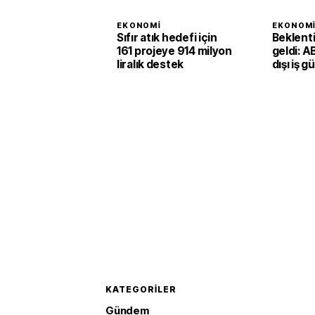
EKONOMI
EKONOM
Sıfır atık hedefi için
Beklent
161 projeye 914 milyon
geldi: A
liralık destek
dışı iş g
ikinci ç
1,4 arttı
KATEGORILER
Gündem