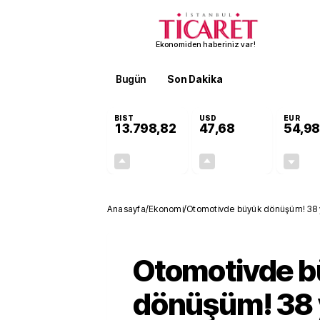
Ekonomiden haberiniz var!
Bugün
Son Dakika
Finans
EKST
BIST
USD
EUR
13.798,82
47,68
54,98
+0,70%
+0,11%
95,68
0,05
Anasayfa
/
Ekonomi
/
Otomotivde büyük dönüşüm! 38 y
Otomotivde 
dönüşüm! 38 