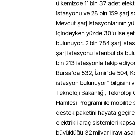
ülkemizde 11 bin 37 adet elektr
istasyonu ve 28 bin 159 şarj s
Mevcut şarj istasyonlarının yü
içindeyken yüzde 30'u ise şehi
bulunuyor. 2 bin 784 şarj istas
şarj istasyonu İstanbul'da bu
bin 213 istasyonla takip ediyo
Bursa'da 532, İzmir'de 504, K
istasyon bulunuyor" bilgisini v
Teknoloji Bakanlığı, Teknoloji
Hamlesi Programı ile mobilite 
destek paketini hayata geçirec
elektrikli araç sistemleri kap
büyüklüğü 32 milyar lirayı aşan