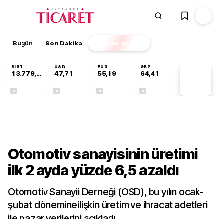
Bugün
Son Dakika
Finans
EKSTRA
BIST
USD
EUR
GBP
13.779,39
47,71
55,19
64,41
PİYASA
VERİLERİ
-0,14%
+0,18%
+0,32%
+0,38%
Sektörel
Otomotiv sanayisinin üretimi
ilk 2 ayda yüzde 6,5 azaldı
Otomotiv Sanayii Derneği (OSD), bu yılın ocak-
şubat dönemineilişkin üretim ve ihracat adetleri
ile pazar verilerini açıkladı.