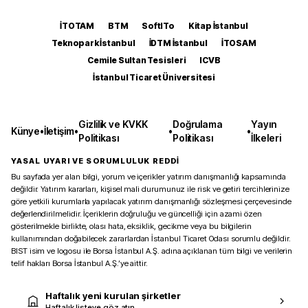
İTOTAM
BTM
SoftITo
Kitap İstanbul
Teknopark İstanbul
İDTM İstanbul
İTOSAM
Cemile Sultan Tesisleri
ICVB
İstanbul Ticaret Üniversitesi
Gizlilik ve KVKK
Doğrulama
Yayın
Künye
•
İletişim
•
•
•
Politikası
Politikası
İlkeleri
YASAL UYARI VE SORUMLULUK REDDİ
Bu sayfada yer alan bilgi, yorum ve içerikler yatırım danışmanlığı kapsamında
değildir. Yatırım kararları, kişisel mali durumunuz ile risk ve getiri tercihlerinize
göre yetkili kurumlarla yapılacak yatırım danışmanlığı sözleşmesi çerçevesinde
değerlendirilmelidir. İçeriklerin doğruluğu ve güncelliği için azami özen
gösterilmekle birlikte, olası hata, eksiklik, gecikme veya bu bilgilerin
kullanımından doğabilecek zararlardan İstanbul Ticaret Odası sorumlu değildir.
BIST isim ve logosu ile Borsa İstanbul A.Ş. adına açıklanan tüm bilgi ve verilerin
telif hakları Borsa İstanbul A.Ş.’ye aittir.
Haftalık yeni kurulan şirketler
Haftalık listeye göz atın