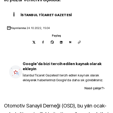
İ
İSTANBUL TICARET GAZETESI
Yayınlanma
24.10.2022, 15:04
Paylaş
N
Google'da bizi tercih edilen kaynak olarak
ekleyin
İstanbul Ticaret Gazetesi
'i tercih edilen kaynak olarak
ekleyerek haberlerimizi Google'da daha sık görebilirsiniz.
Kaynak ekle
Nasıl çalışır?
›
Otomotiv Sanayii Derneği (OSD), bu yılın ocak-