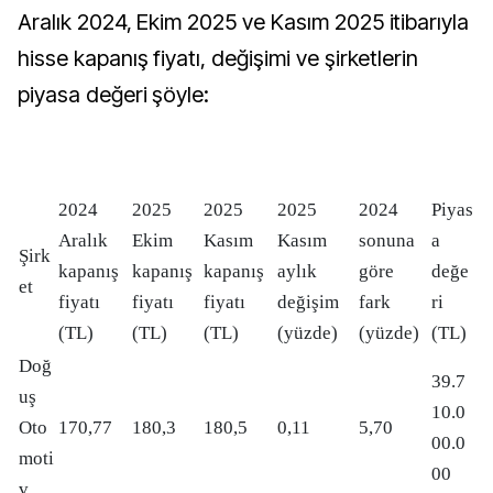
Aralık 2024, Ekim 2025 ve Kasım 2025 itibarıyla
hisse kapanış fiyatı, değişimi ve şirketlerin
piyasa değeri şöyle:
2024
2025
2025
2025
2024
Piyas
Aralık
Ekim
Kasım
Kasım
sonuna
a
Şirk
kapanış
kapanış
kapanış
aylık
göre
değe
et
fiyatı
fiyatı
fiyatı
değişim
fark
ri
(TL)
(TL)
(TL)
(yüzde)
(yüzde)
(TL)
Doğ
39.7
uş
10.0
Oto
170,77
180,3
180,5
0,11
5,70
00.0
moti
00
v