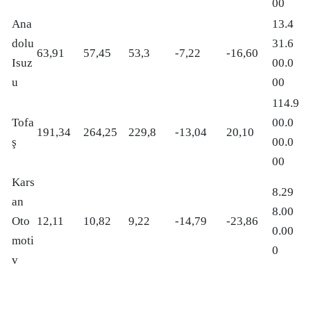
00
Ana
13.4
dolu
31.6
63,91
57,45
53,3
-7,22
-16,60
Isuz
00.0
u
00
114.9
Tofa
00.0
191,34
264,25
229,8
-13,04
20,10
ş
00.0
00
Kars
8.29
an
8.00
Oto
12,11
10,82
9,22
-14,79
-23,86
0.00
moti
0
v