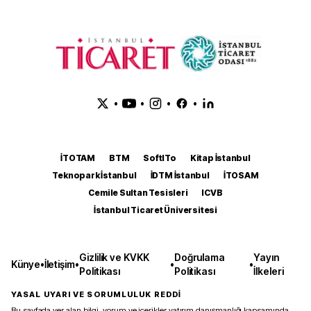
•
•
•
•
İTOTAM
BTM
SoftITo
Kitap İstanbul
Teknopark İstanbul
İDTM İstanbul
İTOSAM
Cemile Sultan Tesisleri
ICVB
İstanbul Ticaret Üniversitesi
Gizlilik ve KVKK
Doğrulama
Yayın
Künye
•
İletişim
•
•
•
Politikası
Politikası
İlkeleri
YASAL UYARI VE SORUMLULUK REDDİ
Bu sayfada yer alan bilgi, yorum ve içerikler yatırım danışmanlığı kapsamında