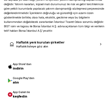
değildir. Yatırım kararları, kişisel mali durumunuz ile risk ve getiri tercihlerinize
göre yetkili kurumlarla yapılacak yatırım danışmanlığı sözleşmesi çerçevesinde
değerlendirilmelidir. İçeriklerin doğruluğu ve güncelliği için azami özen
gösterilmekle birlikte, olası hata, eksiklik, gecikme veya bu bilgilerin
kullanımından doğabilecek zararlardan İstanbul Ticaret Odası sorumlu değildir.
BIST isim ve logosu ile Borsa İstanbul A.Ş. adına açıklanan tüm bilgi ve verilerin
telif hakları Borsa İstanbul A.Ş.’ye aittir.
Haftalık yeni kurulan şirketler
Haftalık listeye göz atın
App Store'dan
indirin
Google Play'den
alın
App Galeri ile
keşfedin