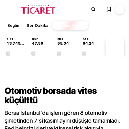
Bugün
Son Dakika
Finans
EKSTRA
BIST
USD
EUR
GBP
13.749,18
47,59
55,04
64,24
PİYASA
VERİLERİ
+0,34%
+0,06%
+0,05%
+0,22%
Finans
Otomotiv borsada vites
küçülttü
Borsa İstanbul'da işlem gören 8 otomotiv
şirketinden 7'si kasım ayını düşüşle tamamladı.
Fed belirsizlikleri ve küresel risk algısıyla