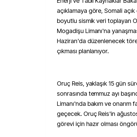
Enerji ve Tabii Kaynaklar Baka
açıklamaya göre, Somali açık
boyutlu sismik veri toplayan O
Mogadişu Limanı'na yanaşmas
Haziran'da düzenlenecek tör
çıkması planlanıyor.
Oruç Reis, yaklaşık 15 gün sü
sonrasında temmuz ayı başınd
Limanı'nda bakım ve onarım fa
geçecek. Oruç Reis'in ağustos 
görevi için hazır olması öngör