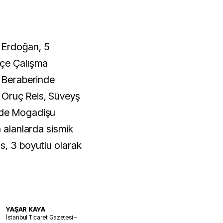
 Erdoğan, 5
hçe Çalışma
. Beraberinde
 Oruç Reis, Süveyş
'de Mogadişu
n alanlarda sismik
s, 3 boyutlu olarak
YAŞAR KAYA
İstanbul Ticaret Gazetesi –