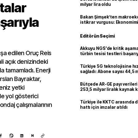
talar
milyar lira oldu
şarıyla
Bakan Şimşek’ten makroek
istikrar vurgusu: Ekonomim
dayanıklılığını daha da güç
Editörün Seçimi
Akkuyu NGS'de kritik aşama:
nşa edilen Oruç Reis
türbin tesisi testleri başarı
tamamlandı
i açık denizindeki
Türkiye 5G teknolojisine hı
yla tamamladı. Enerji
sağladı: Abone sayısı 44,5 
ulaştı
rslan Bayraktar,
Bütçede AR-GE payı verileri
eniz yetki
253,5 milyar liralık kaynak k
e yol gösterici
Türkiye ile KKTC arasında 
sondaj çalışmalarının
hattı için imzalar atıldı
N