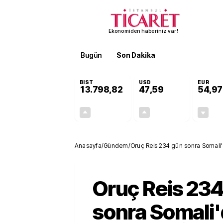
Ekonomiden haberiniz var!
Bugün
Son Dakika
Finans
EKST
BIST
USD
EUR
13.798,82
47,59
54,97
+0,70%
+0,05%
95,68
0,03
Anasayfa
/
Gündem
/
Oruç Reis 234 gün sonra Somali'de
Oruç Reis 23
sonra Somali