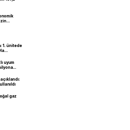
onomik
izin
lendirdik
 1. ünitede
yla
zlı uyum
milyona
 açıklandı:
ullanıldı
doğal gaz