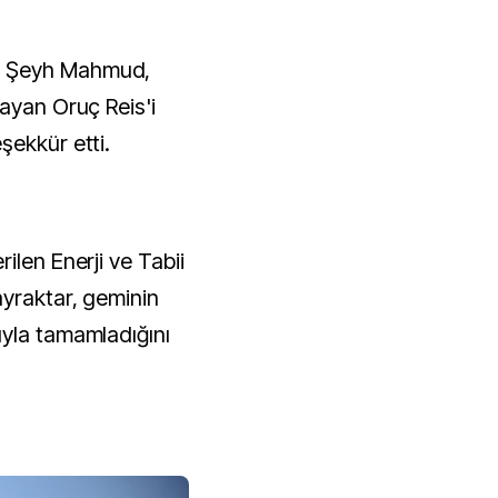
n Şeyh Mahmud,
layan Oruç Reis'i
şekkür etti.
ilen Enerji ve Tabii
yraktar, geminin
yla tamamladığını