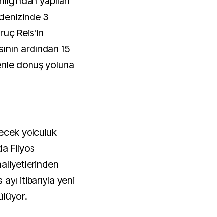
nlığından yapılan
 denizinde 3
ruç Reis'in
ının ardından 15
enle dönüş yoluna
recek yolculuk
a Filyos
aliyetlerinden
ayı itibarıyla yeni
ülüyor.