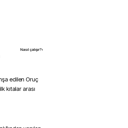
Kaynak ekle
Nasıl çalışır?
›
k
lk kıtalar arası