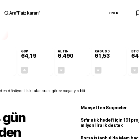
Ara
"
Faiz kararı
"
Ctrl K
RA
GBP
ALTIN
XAGUSD
BTC
64,19
6.490
61,53
64
-0,08%
+0,15%
-0,10%
-0,82%
-0,04
0,09
-6,40
-0,51
n dönüyor: İlk kıtalar arası görev başarıyla bitti
Manşetten Seçmeler
4 gün
Sıfır atık hedefi için 161 pr
milyon liralık destek
'den
Borsa İstanbul’da işlem hac