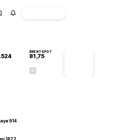
ÜYE
CANLI BORSA
Girişi
BRENTSPOT
.524
81,75
PİYASA
VERİLERİ
-0,32%
+3,60%
+0,00
2,84
ojeye 914
mi 187,2