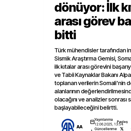
dönüyor: İlk kı
arası görev ba
bitti
Türk mühendisler tarafından i
Sismik Araştırma Gemisi, Somal
ilk kıtalar arası görevini başarı
ve Tabii Kaynaklar Bakanı Alpa
toplanan verilerin Somali'nin d
alanlarının değerlendirilmesind
olacağını ve analizler sonrası 
başlayabileceğini belirtti.
Yayınlanma
Paylaş
12.06.2025, 13:54
AA
Güncellenme