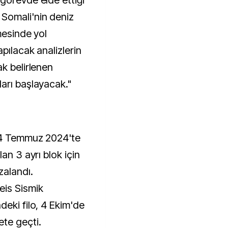
görevde elde ettiği
Somali'nin deniz
mesinde yol
pılacak analizlerin
k belirlenen
arı başlayacak."
 24 Temmuz 2024'te
an 3 ayrı blok için
zalandı.
eis Sismik
deki filo, 4 Ekim'de
te geçti.