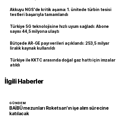
Akkuyu NGS'de kritik aşama: 1. ünitede türbin tesisi
testleri başarıyla tamamlandı
Türkiye 5G teknolojisine hızlı uyum sağladı: Abone
sayısı 44,5 milyona ulaştı
Bütçede AR-GE payı verileri açıklandı: 253,5 milyar
liralık kaynak kullanıldı
Türkiye ile KKTC arasında doğal gaz hattı için imzalar
atıldı
İlgili Haberler
GÜNDEM
BAİBÜ mezunları Roketsan’ın işe alım sürecine
katılacak