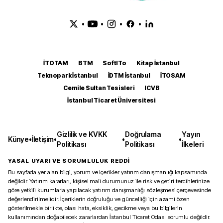
•
•
•
•
İTOTAM
BTM
SoftITo
Kitap İstanbul
Teknopark İstanbul
İDTM İstanbul
İTOSAM
Cemile Sultan Tesisleri
ICVB
İstanbul Ticaret Üniversitesi
Gizlilik ve KVKK
Doğrulama
Yayın
Künye
•
İletişim
•
•
•
Politikası
Politikası
İlkeleri
YASAL UYARI VE SORUMLULUK REDDİ
Bu sayfada yer alan bilgi, yorum ve içerikler yatırım danışmanlığı kapsamında
değildir. Yatırım kararları, kişisel mali durumunuz ile risk ve getiri tercihlerinize
göre yetkili kurumlarla yapılacak yatırım danışmanlığı sözleşmesi çerçevesinde
değerlendirilmelidir. İçeriklerin doğruluğu ve güncelliği için azami özen
gösterilmekle birlikte, olası hata, eksiklik, gecikme veya bu bilgilerin
kullanımından doğabilecek zararlardan İstanbul Ticaret Odası sorumlu değildir.