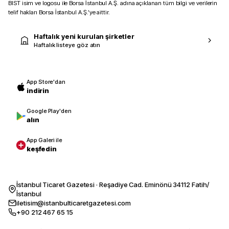
BIST isim ve logosu ile Borsa İstanbul A.Ş. adına açıklanan tüm bilgi ve verilerin
telif hakları Borsa İstanbul A.Ş.’ye aittir.
Haftalık yeni kurulan şirketler
Haftalık listeye göz atın
App Store'dan
indirin
Google Play'den
alın
App Galeri ile
keşfedin
İstanbul Ticaret Gazetesi · Reşadiye Cad. Eminönü 34112 Fatih/
İstanbul
iletisim@istanbulticaretgazetesi.com
+90 212 467 65 15