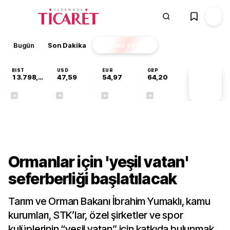
Bugün
Son Dakika
Finans
EKSTRA
BIST
USD
EUR
GBP
13.798,82
47,59
54,97
64,20
PİYASA
VERİLERİ
+0,70%
+0,06%
-0,07%
+0,15%
Gündem
Ormanlar için 'yeşil vatan'
seferberliği başlatılacak
Tarım ve Orman Bakanı İbrahim Yumaklı, kamu
kurumları, STK’lar, özel şirketler ve spor
kulüplerinin “yeşil vatan” için katkıda bulunmak