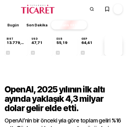
Bugün
Son Dakika
Finans
EKSTRA
BIST
USD
EUR
GBP
13.779,39
47,71
55,19
64,41
PİYASA
VERİLERİ
-0,14%
+0,18%
+0,32%
+0,38%
Teknoloji
OpenAI, 2025 yılının ilk altı
ayında yaklaşık 4,3 milyar
dolar gelir elde etti.
OpenAI’nin bir önceki yıla göre toplam geliri %16