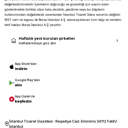
değerlendirilmelidir. İçeriklerin doğruluğu ve güncelliği için azami özen
gösterilmekle birlikte, olası hata, eksiklik, gecikme veya bu bilgilerin
kullanımından doğabilecek zararlardan İstanbul Ticaret Odası sorumlu değildir.
BIST isim ve logosu ile Borsa İstanbul A.Ş. adına açıklanan tüm bilgi ve verilerin
telif hakları Borsa İstanbul A.Ş.’ye aittir.
Haftalık yeni kurulan şirketler
Haftalık listeye göz atın
App Store'dan
indirin
Google Play'den
alın
App Galeri ile
keşfedin
İstanbul Ticaret Gazetesi · Reşadiye Cad. Eminönü 34112 Fatih/
İstanbul