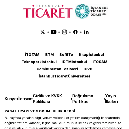
•
•
•
•
İTOTAM
BTM
SoftITo
Kitap İstanbul
Teknopark İstanbul
İDTM İstanbul
İTOSAM
Cemile Sultan Tesisleri
ICVB
İstanbul Ticaret Üniversitesi
Gizlilik ve KVKK
Doğrulama
Yayın
Künye
•
İletişim
•
•
•
Politikası
Politikası
İlkeleri
YASAL UYARI VE SORUMLULUK REDDİ
Bu sayfada yer alan bilgi, yorum ve içerikler yatırım danışmanlığı kapsamında
değildir. Yatırım kararları, kişisel mali durumunuz ile risk ve getiri tercihlerinize
göre yetkili kurumlarla yapılacak yatırım danışmanlığı sözleşmesi çerçevesinde