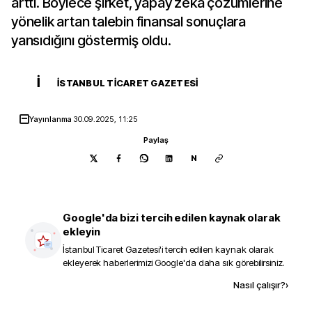
arttı. Böylece şirket, yapay zeka çözümlerine
yönelik artan talebin finansal sonuçlara
yansıdığını göstermiş oldu.
İ
İSTANBUL TICARET GAZETESI
Yayınlanma
30.09.2025, 11:25
Paylaş
N
Google'da bizi tercih edilen kaynak olarak
ekleyin
İstanbul Ticaret Gazetesi
'i tercih edilen kaynak olarak
ekleyerek haberlerimizi Google'da daha sık görebilirsiniz.
Kaynak ekle
Nasıl çalışır?
›