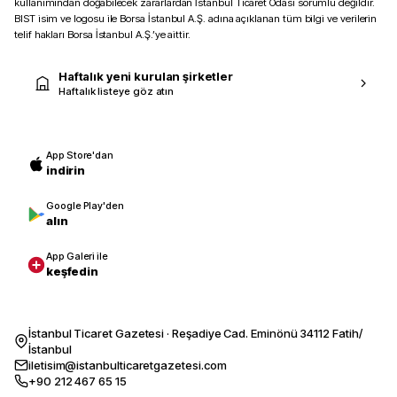
kullanımından doğabilecek zararlardan İstanbul Ticaret Odası sorumlu değildir.
BIST isim ve logosu ile Borsa İstanbul A.Ş. adına açıklanan tüm bilgi ve verilerin
telif hakları Borsa İstanbul A.Ş.’ye aittir.
Haftalık yeni kurulan şirketler
Haftalık listeye göz atın
App Store'dan
indirin
Google Play'den
alın
App Galeri ile
keşfedin
İstanbul Ticaret Gazetesi · Reşadiye Cad. Eminönü 34112 Fatih/
İstanbul
iletisim@istanbulticaretgazetesi.com
+90 212 467 65 15