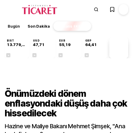
Bugün
Son Dakika
Finans
EKSTRA
BIST
USD
EUR
GBP
13.779,39
47,71
55,19
64,41
PİYASA
VERİLERİ
-0,14%
+0,18%
+0,32%
+0,38%
Gündem
Önümüzdeki dönem
enflasyondaki düşüş daha çok
hissedilecek
Hazine ve Maliye Bakanı Mehmet Şimşek, "Ana