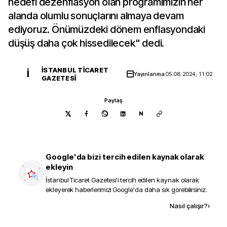
hedefi dezenflasyon olan programımızın her
alanda olumlu sonuçlarını almaya devam
ediyoruz. Önümüzdeki dönem enflasyondaki
düşüş daha çok hissedilecek" dedi.
İSTANBUL TICARET
İ
Yayınlanma
05.08.2024, 11:02
GAZETESI
Paylaş
N
Google'da bizi tercih edilen kaynak olarak
ekleyin
İstanbul Ticaret Gazetesi
'i tercih edilen kaynak olarak
ekleyerek haberlerimizi Google'da daha sık görebilirsiniz.
Kaynak ekle
Nasıl çalışır?
›