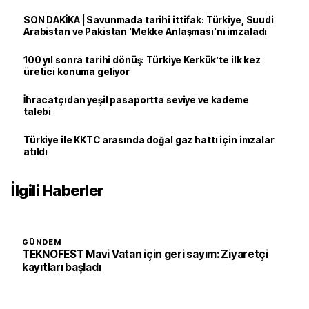
SON DAKİKA | Savunmada tarihi ittifak: Türkiye, Suudi
Arabistan ve Pakistan 'Mekke Anlaşması'nı imzaladı
100 yıl sonra tarihi dönüş: Türkiye Kerkük’te ilk kez
üretici konuma geliyor
İhracatçıdan yeşil pasaportta seviye ve kademe
talebi
Türkiye ile KKTC arasında doğal gaz hattı için imzalar
atıldı
İlgili Haberler
GÜNDEM
TEKNOFEST Mavi Vatan için geri sayım: Ziyaretçi
kayıtları başladı