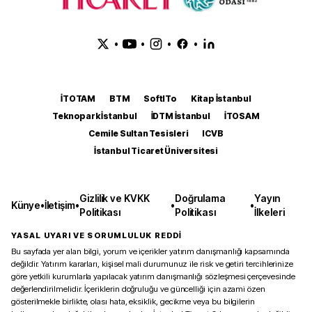
•
•
•
•
İTOTAM
BTM
SoftITo
Kitap İstanbul
Teknopark İstanbul
İDTM İstanbul
İTOSAM
Cemile Sultan Tesisleri
ICVB
İstanbul Ticaret Üniversitesi
Gizlilik ve KVKK
Doğrulama
Yayın
Künye
•
İletişim
•
•
•
Politikası
Politikası
İlkeleri
YASAL UYARI VE SORUMLULUK REDDİ
Bu sayfada yer alan bilgi, yorum ve içerikler yatırım danışmanlığı kapsamında
değildir. Yatırım kararları, kişisel mali durumunuz ile risk ve getiri tercihlerinize
göre yetkili kurumlarla yapılacak yatırım danışmanlığı sözleşmesi çerçevesinde
değerlendirilmelidir. İçeriklerin doğruluğu ve güncelliği için azami özen
gösterilmekle birlikte, olası hata, eksiklik, gecikme veya bu bilgilerin