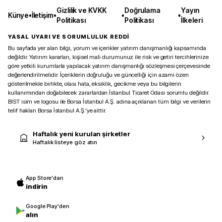
Gizlilik ve KVKK
Doğrulama
Yayın
Künye
•
İletişim
•
•
•
Politikası
Politikası
İlkeleri
YASAL UYARI VE SORUMLULUK REDDİ
Bu sayfada yer alan bilgi, yorum ve içerikler yatırım danışmanlığı kapsamında
değildir. Yatırım kararları, kişisel mali durumunuz ile risk ve getiri tercihlerinize
göre yetkili kurumlarla yapılacak yatırım danışmanlığı sözleşmesi çerçevesinde
değerlendirilmelidir. İçeriklerin doğruluğu ve güncelliği için azami özen
gösterilmekle birlikte, olası hata, eksiklik, gecikme veya bu bilgilerin
kullanımından doğabilecek zararlardan İstanbul Ticaret Odası sorumlu değildir.
BIST isim ve logosu ile Borsa İstanbul A.Ş. adına açıklanan tüm bilgi ve verilerin
telif hakları Borsa İstanbul A.Ş.’ye aittir.
Haftalık yeni kurulan şirketler
Haftalık listeye göz atın
App Store'dan
indirin
Google Play'den
alın