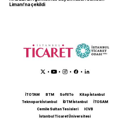
Limanı’na çekildi
•
•
•
•
İTOTAM
BTM
SoftITo
Kitap İstanbul
Teknopark İstanbul
İDTM İstanbul
İTOSAM
Cemile Sultan Tesisleri
ICVB
İstanbul Ticaret Üniversitesi