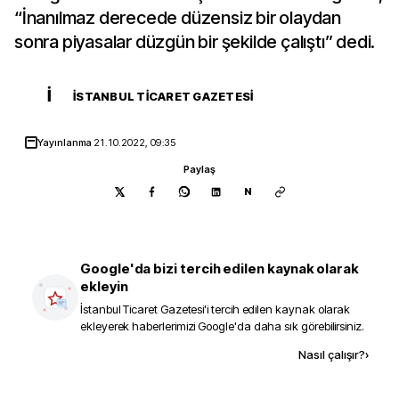
“İnanılmaz derecede düzensiz bir olaydan
sonra piyasalar düzgün bir şekilde çalıştı” dedi.
İ
İSTANBUL TICARET GAZETESI
Yayınlanma
21.10.2022, 09:35
Paylaş
N
Google'da bizi tercih edilen kaynak olarak
ekleyin
İstanbul Ticaret Gazetesi
'i tercih edilen kaynak olarak
ekleyerek haberlerimizi Google'da daha sık görebilirsiniz.
Kaynak ekle
Nasıl çalışır?
›