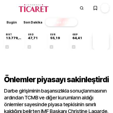
Bugün
Son Dakika
Finans
EKSTRA
BIST
USD
EUR
GBP
13.779,39
47,71
55,19
64,41
PİYASA
VERİLERİ
-0,14%
+0,18%
+0,32%
+0,38%
Gündem
Önlemler piyasayı sakinleştirdi
Darbe girişiminin başarısızlıkla sonuçlanmasının
ardından TCMB ve diğer kurumların aldığı
önlemler sayesinde piyasa tepkisinin sınırlı
kaldığını belirten IMF Başkanı Christine Lagarde,