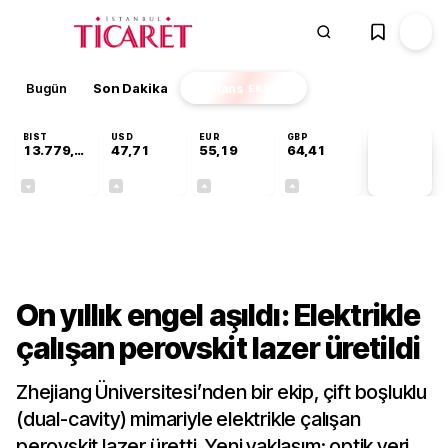
Bugün
Son Dakika
Finans
EKSTRA
BIST
USD
EUR
GBP
13.779,39
47,71
55,19
64,41
PİYASA
VERİLERİ
-0,14%
+0,18%
+0,32%
+0,38%
Teknoloji
On yıllık engel aşıldı: Elektrikle
çalışan perovskit lazer üretildi
Zhejiang Üniversitesi’nden bir ekip, çift boşluklu
(dual-cavity) mimariyle elektrikle çalışan
perovskit lazer üretti. Yeni yaklaşım; optik veri