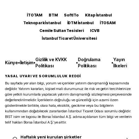
İTOTAM
BTM
SoftITo
Kitap İstanbul
Teknopark İstanbul
İDTM İstanbul
İTOSAM
Cemile Sultan Tesisleri
ICVB
İstanbul Ticaret Üniversitesi
Gizlilik ve KVKK
Doğrulama
Yayın
Künye
•
İletişim
•
•
•
Politikası
Politikası
İlkeleri
YASAL UYARI VE SORUMLULUK REDDİ
Bu sayfada yer alan bilgi, yorum ve içerikler yatırım danışmanlığı kapsamında
değildir. Yatırım kararları, kişisel mali durumunuz ile risk ve getiri tercihlerinize
göre yetkili kurumlarla yapılacak yatırım danışmanlığı sözleşmesi çerçevesinde
değerlendirilmelidir. İçeriklerin doğruluğu ve güncelliği için azami özen
gösterilmekle birlikte, olası hata, eksiklik, gecikme veya bu bilgilerin
kullanımından doğabilecek zararlardan İstanbul Ticaret Odası sorumlu değildir.
BIST isim ve logosu ile Borsa İstanbul A.Ş. adına açıklanan tüm bilgi ve verilerin
telif hakları Borsa İstanbul A.Ş.’ye aittir.
Haftalık yeni kurulan şirketler