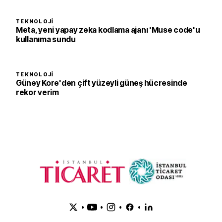
TEKNOLOJI
Meta, yeni yapay zeka kodlama ajanı 'Muse code'u
kullanıma sundu
TEKNOLOJI
Güney Kore'den çift yüzeyli güneş hücresinde
rekor verim
•
•
•
•