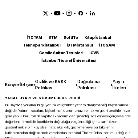
•
•
•
•
İTOTAM
BTM
SoftITo
Kitap İstanbul
Teknopark İstanbul
İDTM İstanbul
İTOSAM
Cemile Sultan Tesisleri
ICVB
İstanbul Ticaret Üniversitesi
Gizlilik ve KVKK
Doğrulama
Yayın
Künye
•
İletişim
•
•
•
Politikası
Politikası
İlkeleri
YASAL UYARI VE SORUMLULUK REDDİ
Bu sayfada yer alan bilgi, yorum ve içerikler yatırım danışmanlığı kapsamında
değildir. Yatırım kararları, kişisel mali durumunuz ile risk ve getiri tercihlerinize
göre yetkili kurumlarla yapılacak yatırım danışmanlığı sözleşmesi çerçevesinde
değerlendirilmelidir. İçeriklerin doğruluğu ve güncelliği için azami özen
gösterilmekle birlikte, olası hata, eksiklik, gecikme veya bu bilgilerin
kullanımından doğabilecek zararlardan İstanbul Ticaret Odası sorumlu değildir.