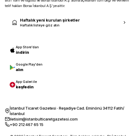
BIST isim ve logosu ile Borsa İstanbul A.Ş. adına açıklanan tüm bilgi ve verilerin
telif hakları Borsa İstanbul A.Ş.’ye aittir.
Haftalık yeni kurulan şirketler
Haftalık listeye göz atın
App Store'dan
indirin
Google Play'den
alın
App Galeri ile
keşfedin
İstanbul Ticaret Gazetesi · Reşadiye Cad. Eminönü 34112 Fatih/
İstanbul
iletisim@istanbulticaretgazetesi.com
+90 212 467 65 15