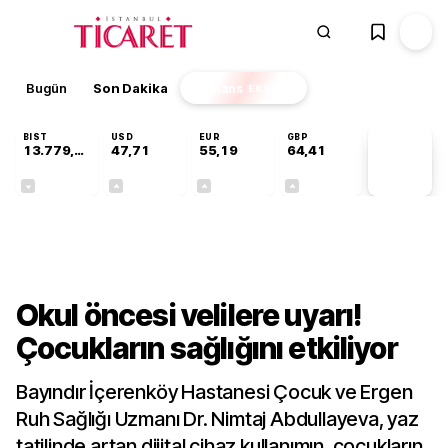
Bugün
Son Dakika
Finans
EKSTRA
BIST
USD
EUR
GBP
13.779,39
47,71
55,19
64,41
PİYASA
VERİLERİ
-0,14%
+0,18%
+0,32%
+0,38%
Gündem
Okul öncesi velilere uyarı!
Çocukların sağlığını etkiliyor
Bayındır İçerenköy Hastanesi Çocuk ve Ergen
Ruh Sağlığı Uzmanı Dr. Nimtaj Abdullayeva, yaz
tatilinde artan dijital cihaz kullanımın, çocukların