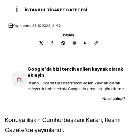
İ
İSTANBUL TICARET GAZETESI
Yayınlanma
24.10.2022, 21:32
Paylaş
N
Google'da bizi tercih edilen kaynak olarak
ekleyin
İstanbul Ticaret Gazetesi
'i tercih edilen kaynak olarak
ekleyerek haberlerimizi Google'da daha sık görebilirsiniz.
Kaynak ekle
Nasıl çalışır?
›
Konuya ilişkin Cumhurbaşkanı Kararı, Resmi
Gazete'de yayımlandı.