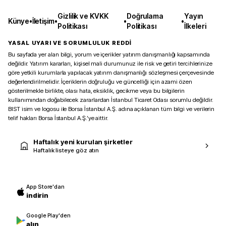
Gizlilik ve KVKK
Doğrulama
Yayın
Künye
•
İletişim
•
•
•
Politikası
Politikası
İlkeleri
YASAL UYARI VE SORUMLULUK REDDİ
Bu sayfada yer alan bilgi, yorum ve içerikler yatırım danışmanlığı kapsamında
değildir. Yatırım kararları, kişisel mali durumunuz ile risk ve getiri tercihlerinize
göre yetkili kurumlarla yapılacak yatırım danışmanlığı sözleşmesi çerçevesinde
değerlendirilmelidir. İçeriklerin doğruluğu ve güncelliği için azami özen
gösterilmekle birlikte, olası hata, eksiklik, gecikme veya bu bilgilerin
kullanımından doğabilecek zararlardan İstanbul Ticaret Odası sorumlu değildir.
BIST isim ve logosu ile Borsa İstanbul A.Ş. adına açıklanan tüm bilgi ve verilerin
telif hakları Borsa İstanbul A.Ş.’ye aittir.
Haftalık yeni kurulan şirketler
Haftalık listeye göz atın
App Store'dan
indirin
Google Play'den
alın