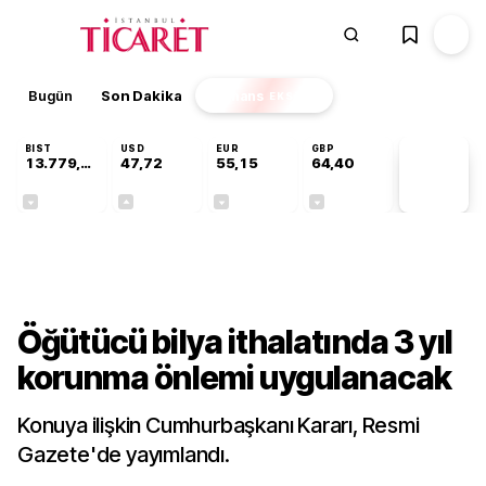
Bugün
Son Dakika
Finans
EKSTRA
BIST
USD
EUR
GBP
13.779,39
47,72
55,15
64,40
PİYASA
VERİLERİ
-0,14%
+0,01%
-0,07%
-0,02%
Sektörel
Öğütücü bilya ithalatında 3 yıl
korunma önlemi uygulanacak
Konuya ilişkin Cumhurbaşkanı Kararı, Resmi
Gazete'de yayımlandı.