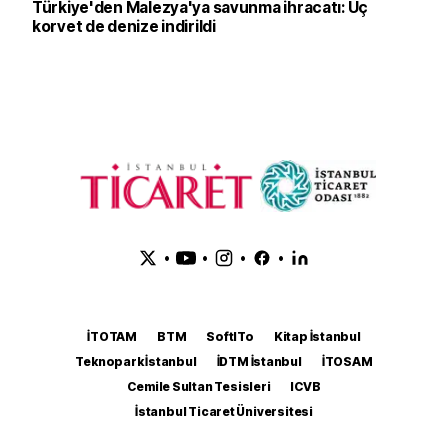
Türkiye'den Malezya'ya savunma ihracatı: Üç
korvet de denize indirildi
•
•
•
•
İTOTAM
BTM
SoftITo
Kitap İstanbul
Teknopark İstanbul
İDTM İstanbul
İTOSAM
Cemile Sultan Tesisleri
ICVB
İstanbul Ticaret Üniversitesi