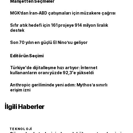
Manşetten Seçmeler
MGK’dan İran-ABD çatışmaları için müzakere çağrısı
Sıfır atık hedefi için 161 projeye 914 milyon liralık
destek
Son 70 yılın en güçlü El Nino’su geliyor
Editörün Seçimi
Türkiye'de dijitalleşme hızı artıyor: İnternet
kullananların oranı yüzde 92,3'e yükseldi
Anthropic geriliminde yeni adım: Mythos’a sınırlı
erişim izni
İlgili Haberler
TEKNOLOJI