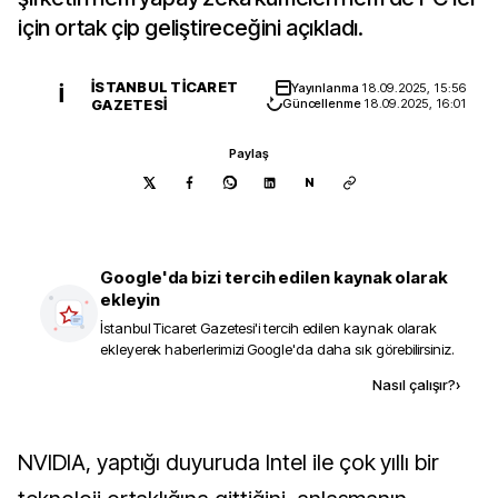
için ortak çip geliştireceğini açıkladı.
İSTANBUL TICARET
Yayınlanma
18.09.2025, 15:56
İ
GAZETESI
Güncellenme
18.09.2025, 16:01
Paylaş
N
Google'da bizi tercih edilen kaynak olarak
ekleyin
İstanbul Ticaret Gazetesi
'i tercih edilen kaynak olarak
ekleyerek haberlerimizi Google'da daha sık görebilirsiniz.
Kaynak ekle
Nasıl çalışır?
›
NVIDIA, yaptığı duyuruda Intel ile çok yıllı bir