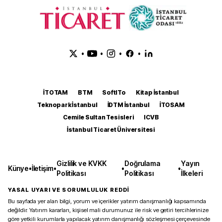
•
•
•
•
İTOTAM
BTM
SoftITo
Kitap İstanbul
Teknopark İstanbul
İDTM İstanbul
İTOSAM
Cemile Sultan Tesisleri
ICVB
İstanbul Ticaret Üniversitesi
Gizlilik ve KVKK
Doğrulama
Yayın
Künye
•
İletişim
•
•
•
Politikası
Politikası
İlkeleri
YASAL UYARI VE SORUMLULUK REDDİ
Bu sayfada yer alan bilgi, yorum ve içerikler yatırım danışmanlığı kapsamında
değildir. Yatırım kararları, kişisel mali durumunuz ile risk ve getiri tercihlerinize
göre yetkili kurumlarla yapılacak yatırım danışmanlığı sözleşmesi çerçevesinde