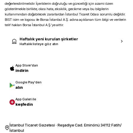
değerlendirilmelidir. İçeriklerin doğruluğu ve güncelliği için azami özen
gösterilmekle birlikte, olası hata, eksiklik, gecikme veya bu bilgilerin
kullanımından doğabilecek zararlardan İstanbul Ticaret Odası sorumlu değildir.
BIST isim ve logosu ile Borsa İstanbul A.Ş. adına açıklanan tüm bilgi ve verilerin
telif hakları Borsa İstanbul A.Ş.’ye aittir.
Haftalık yeni kurulan şirketler
Haftalık listeye göz atın
App Store'dan
indirin
Google Play'den
alın
App Galeri ile
keşfedin
İstanbul Ticaret Gazetesi · Reşadiye Cad. Eminönü 34112 Fatih/
İstanbul