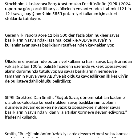
Stockholm Uluslararası Barış Araştırmaları Enstitüsünün (SIPRI) 2024
raporuna göre, ocak itibarıyla ülkelerin envanterindeki tahmini 12 bin
121 savaş başlığının 9 bin 585’i potansiyel kullanım için askeri
stoklarda tutuluyor.
Geçen yılki rapora göre 12 bin 500’den fazla olan nükleer savaş
başlıklarının sayısındaki azalma, özellikle ABD ve Rusya’nın
kullanılmayan savaş başlıklarını tasfiyesinden kaynaklanıyor.
Ülkelerin envanterinde potansiyel kullanıma hazır savaş başlıklarından
yaklaşık 2 bin 100’ü, balistik füzelerin üzerinde yüksek operasyonel
alarm durumunda tutuluyor. Bu savaş başlıklarının neredeyse
tamamının Rusya veya ABD’ye ait olduğu kaydedilirken ilk kez Çin’in
de bu listeye dahil olduğu belirtiliyor.
SIPRI Direktörü Dan Smith, “Soğuk Savaş dönemi silahları kademeli
olarak söküldükçe küresel nükleer savaş başlıklarının toplamı
düşmeye devam ederken ne yazık ki operasyonel nükleer savaş
başlıklarının sayısında yıldan yıla artışlar görmeye devam ediyoruz.”
İfadesini kullandı.
Smith, “Bu eğilimin önümüzdeki yıllarda devam etmesi ve hızlanması