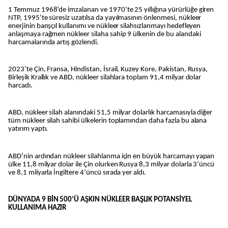
1 Temmuz 1968’de imzalanan ve 1970’te 25 yıllığına yürürlüğe giren
NTP, 1995’te süresiz uzatılsa da yayılmasının önlenmesi, nükleer
enerjinin barışçıl kullanımı ve nükleer silahsızlanmayı hedefleyen
anlaşmaya rağmen nükleer silaha sahip 9 ülkenin de bu alandaki
harcamalarında artış gözlendi.
2023’te Çin, Fransa, Hindistan, İsrail, Kuzey Kore, Pakistan, Rusya,
Birleşik Krallık ve ABD, nükleer silahlara toplam 91,4 milyar dolar
harcadı.
ABD, nükleer silah alanındaki 51,5 milyar dolarlık harcamasıyla diğer
tüm nükleer silah sahibi ülkelerin toplamından daha fazla bu alana
yatırım yaptı.
ABD’nin ardından nükleer silahlanma için en büyük harcamayı yapan
ülke 11,8 milyar dolar ile Çin olurken Rusya 8,3 milyar dolarla 3’üncü
ve 8,1 milyarla İngiltere 4’üncü sırada yer aldı.
DÜNYADA 9 BİN 500’Ü AŞKIN NÜKLEER BAŞLIK POTANSİYEL
KULLANIMA HAZIR