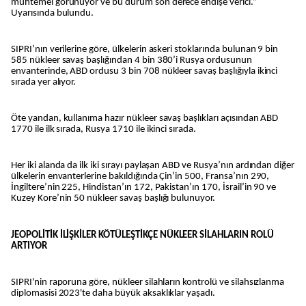
muhtemel görünüyor ve bu durum son derece endişe verici.”
Uyarısında bulundu.
SIPRI’nın verilerine göre, ülkelerin askeri stoklarında bulunan 9 bin
585 nükleer savaş başlığından 4 bin 380’i Rusya ordusunun
envanterinde, ABD ordusu 3 bin 708 nükleer savaş başlığıyla ikinci
sırada yer alıyor.
Öte yandan, kullanıma hazır nükleer savaş başlıkları açısından ABD
1770 ile ilk sırada, Rusya 1710 ile ikinci sırada.
Her iki alanda da ilk iki sırayı paylaşan ABD ve Rusya’nın ardından diğer
ülkelerin envanterlerine bakıldığında Çin’in 500, Fransa’nın 290,
İngiltere’nin 225, Hindistan’ın 172, Pakistan’ın 170, İsrail’in 90 ve
Kuzey Kore’nin 50 nükleer savaş başlığı bulunuyor.
JEOPOLİTİK İLİŞKİLER KÖTÜLEŞTİKÇE NÜKLEER SİLAHLARIN ROLÜ
ARTIYOR
SIPRI'nin raporuna göre, nükleer silahların kontrolü ve silahsızlanma
diplomasisi 2023'te daha büyük aksaklıklar yaşadı.