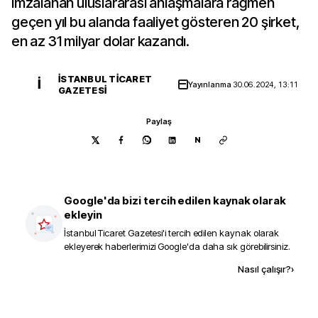
imzalanan uluslararası anlaşmalara rağmen
geçen yıl bu alanda faaliyet gösteren 20 şirket,
en az 31 milyar dolar kazandı.
İSTANBUL TICARET
İ
Yayınlanma
30.06.2024, 13:11
GAZETESI
Paylaş
N
Google'da bizi tercih edilen kaynak olarak
ekleyin
İstanbul Ticaret Gazetesi
'i tercih edilen kaynak olarak
ekleyerek haberlerimizi Google'da daha sık görebilirsiniz.
Kaynak ekle
Nasıl çalışır?
›