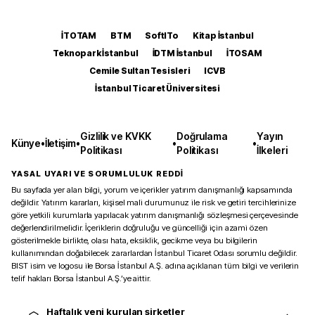
İTOTAM
BTM
SoftITo
Kitap İstanbul
Teknopark İstanbul
İDTM İstanbul
İTOSAM
Cemile Sultan Tesisleri
ICVB
İstanbul Ticaret Üniversitesi
Gizlilik ve KVKK
Doğrulama
Yayın
Künye
•
İletişim
•
•
•
Politikası
Politikası
İlkeleri
YASAL UYARI VE SORUMLULUK REDDİ
Bu sayfada yer alan bilgi, yorum ve içerikler yatırım danışmanlığı kapsamında
değildir. Yatırım kararları, kişisel mali durumunuz ile risk ve getiri tercihlerinize
göre yetkili kurumlarla yapılacak yatırım danışmanlığı sözleşmesi çerçevesinde
değerlendirilmelidir. İçeriklerin doğruluğu ve güncelliği için azami özen
gösterilmekle birlikte, olası hata, eksiklik, gecikme veya bu bilgilerin
kullanımından doğabilecek zararlardan İstanbul Ticaret Odası sorumlu değildir.
BIST isim ve logosu ile Borsa İstanbul A.Ş. adına açıklanan tüm bilgi ve verilerin
telif hakları Borsa İstanbul A.Ş.’ye aittir.
Haftalık yeni kurulan şirketler