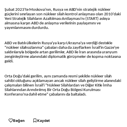
Şubat 2023'te Moskova'nın, Rusya ve ABD'nin stratejik nükleer
güçlerini sınırlayan son nükleer silah kontrol anlaşması olan 2010'daki
Yeni Stratejik Silahların Azaltılması Antlaşması'nı (START) askıya
almasına karşın ABD de anlaşma verilerinin paylaşımını ve
yayımlanmasını durdurdu.
ABD ve Batılı ülkelerin Rusya'ya karşı Ukrayna'ya verdiği destekle
"nükleer silahsızlanma" çabaları daha da zayıflarken İsrail'in Gazze'ye
saldırılarıyla bölgede artan gerilimler, ABD ile İran arasında uranyum
zenginleştirme alanındaki diplomatik görüşmeler de kopma noktasına
geldi.
Orta Doğu'daki gerilim, aynı zamanda resmi şekilde nükleer silah
sahibi olduğunu açıklamayan ancak nükleer silah geliştirme alanındaki
çalışmaları bilinen İsrail'i "Nükleer Silahlardan ve Diğer Kitle İmha
Silahlarından Arındırılmış Bir Orta Doğu Bölgesi Kurulması
Konferansı'na dahil etme" çabalarını da baltaladı.
Beğen
Kaydet