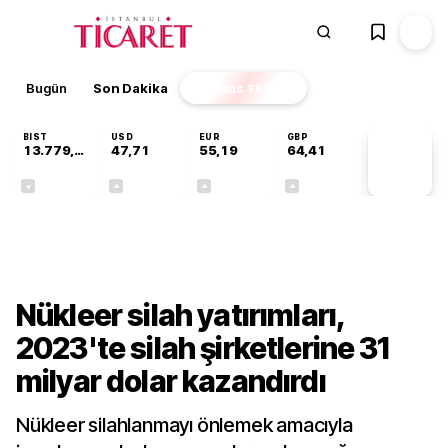
Bugün
Son Dakika
Finans
EKSTRA
BIST
USD
EUR
GBP
13.779,39
47,71
55,19
64,41
PİYASA
VERİLERİ
-0,14%
+0,18%
+0,32%
+0,38%
Dünya
Nükleer silah yatırımları,
2023'te silah şirketlerine 31
milyar dolar kazandırdı
Nükleer silahlanmayı önlemek amacıyla