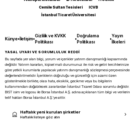
Cemile Sultan Tesisleri
ICVB
İstanbul Ticaret Üniversitesi
Gizlilik ve KVKK
Doğrulama
Yayın
Künye
•
İletişim
•
•
•
Politikası
Politikası
İlkeleri
YASAL UYARI VE SORUMLULUK REDDİ
Bu sayfada yer alan bilgi, yorum ve içerikler yatırım danışmanlığı kapsamında
değildir. Yatırım kararları, kişisel mali durumunuz ile risk ve getiri tercihlerinize
göre yetkili kurumlarla yapılacak yatırım danışmanlığı sözleşmesi çerçevesinde
değerlendirilmelidir. İçeriklerin doğruluğu ve güncelliği için azami özen
gösterilmekle birlikte, olası hata, eksiklik, gecikme veya bu bilgilerin
kullanımından doğabilecek zararlardan İstanbul Ticaret Odası sorumlu değildir.
BIST isim ve logosu ile Borsa İstanbul A.Ş. adına açıklanan tüm bilgi ve verilerin
telif hakları Borsa İstanbul A.Ş.’ye aittir.
Haftalık yeni kurulan şirketler
Haftalık listeye göz atın