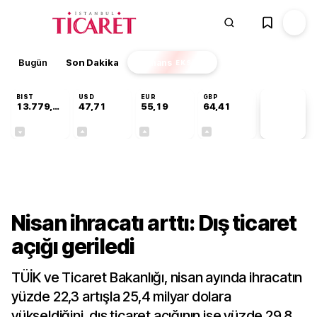
Bugün
Son Dakika
Finans
EKSTRA
BIST
USD
EUR
GBP
13.779,39
47,71
55,19
64,41
PİYASA
VERİLERİ
-0,14%
+0,18%
+0,32%
+0,38%
Ekonomi
Nisan ihracatı arttı: Dış ticaret
açığı geriledi
TÜİK ve Ticaret Bakanlığı, nisan ayında ihracatın
yüzde 22,3 artışla 25,4 milyar dolara
yükseldiğini, dış ticaret açığının ise yüzde 29,8