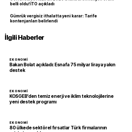
belli oldu! İTO açıkladı
Gümrük vergisiz ithalatta yeni karar: Tarife
kontenjanları belirlendi
İlgili Haberler
EKONOMI
Bakan Bolat açıkladı: Esnafa 75 milyar liraya yakın
destek
EKONOMI
KOSGEB’den temiz enerji ve iklim teknolojilerine
yeni destek programı
EKONOMI
80 ülkede sektörel fırsatlar Türk firmalarının