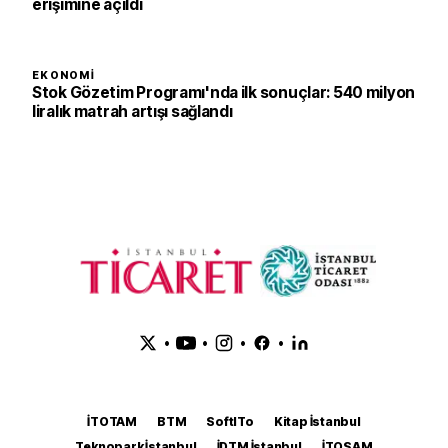
erişimine açıldı
EKONOMI
Stok Gözetim Programı'nda ilk sonuçlar: 540 milyon
liralık matrah artışı sağlandı
•
•
•
•
İTOTAM
BTM
SoftITo
Kitap İstanbul
Teknopark İstanbul
İDTM İstanbul
İTOSAM