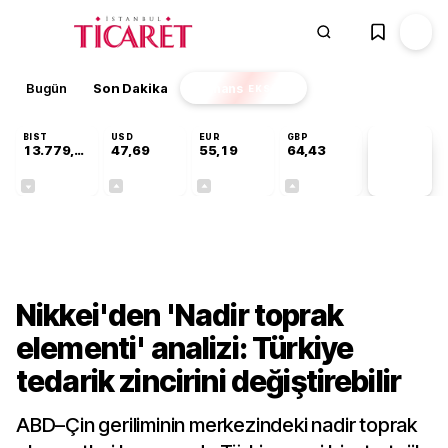
Bugün
Son Dakika
Finans
EKSTRA
BIST
USD
EUR
GBP
13.779,39
47,69
55,19
64,43
PİYASA
VERİLERİ
-0,14%
+0,15%
+0,32%
+0,40%
Dünya
Nikkei'den 'Nadir toprak
elementi' analizi: Türkiye
tedarik zincirini değiştirebilir
ABD–Çin geriliminin merkezindeki nadir toprak