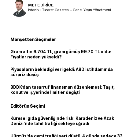
METE DİRİCE
İstanbul Ticaret Gazetesi – Genel Yayın Yönetmeni
Manşetten Seçmeler
Gram altın 6.704 TL, gram gümüş 99.70 TL oldu:
Fiyatlar neden yükseldi?
Piyasaların beklediği veri geldi: ABD istihdamında
sürpriz düşüş
BDDK’dan tasarruf finansman düzenlemesi: Taşıt,
konut ve iş yerinde limitler değişti
Editörün Seçimi
Küresel gıda güvenliğinde risk: Karadeniz ve Azak
Denizi'nde tahıl trafiği sekteye uğradı
Hürmüz’de gemi trafiği sert düştü: 4 günde sadece 33