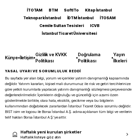
İTOTAM
BTM
SoftITo
Kitap İstanbul
Teknopark İstanbul
İDTM İstanbul
İTOSAM
Cemile Sultan Tesisleri
ICVB
İstanbul Ticaret Üniversitesi
Gizlilik ve KVKK
Doğrulama
Yayın
Künye
•
İletişim
•
•
•
Politikası
Politikası
İlkeleri
YASAL UYARI VE SORUMLULUK REDDİ
Bu sayfada yer alan bilgi, yorum ve içerikler yatırım danışmanlığı kapsamında
değildir. Yatırım kararları, kişisel mali durumunuz ile risk ve getiri tercihlerinize
göre yetkili kurumlarla yapılacak yatırım danışmanlığı sözleşmesi çerçevesinde
değerlendirilmelidir. İçeriklerin doğruluğu ve güncelliği için azami özen
gösterilmekle birlikte, olası hata, eksiklik, gecikme veya bu bilgilerin
kullanımından doğabilecek zararlardan İstanbul Ticaret Odası sorumlu değildir.
BIST isim ve logosu ile Borsa İstanbul A.Ş. adına açıklanan tüm bilgi ve verilerin
telif hakları Borsa İstanbul A.Ş.’ye aittir.
Haftalık yeni kurulan şirketler
Haftalık listeye göz atın