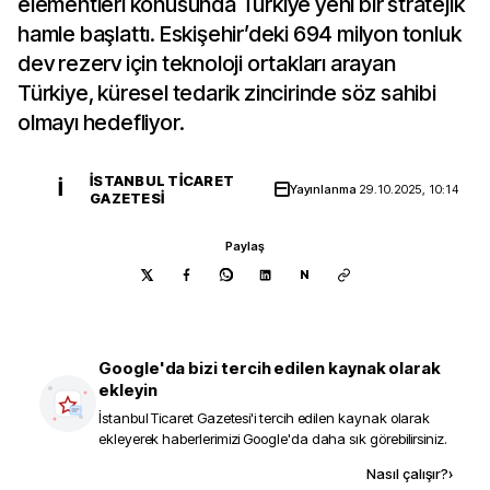
elementleri konusunda Türkiye yeni bir stratejik
hamle başlattı. Eskişehir’deki 694 milyon tonluk
dev rezerv için teknoloji ortakları arayan
Türkiye, küresel tedarik zincirinde söz sahibi
olmayı hedefliyor.
İSTANBUL TICARET
İ
Yayınlanma
29.10.2025, 10:14
GAZETESI
Paylaş
N
Google'da bizi tercih edilen kaynak olarak
ekleyin
İstanbul Ticaret Gazetesi
'i tercih edilen kaynak olarak
ekleyerek haberlerimizi Google'da daha sık görebilirsiniz.
Kaynak ekle
Nasıl çalışır?
›