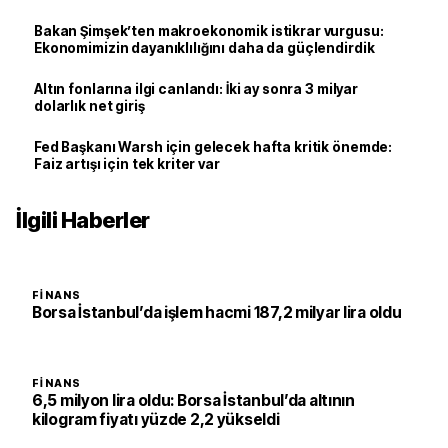
Bakan Şimşek’ten makroekonomik istikrar vurgusu:
Ekonomimizin dayanıklılığını daha da güçlendirdik
Altın fonlarına ilgi canlandı: İki ay sonra 3 milyar
dolarlık net giriş
Fed Başkanı Warsh için gelecek hafta kritik önemde:
Faiz artışı için tek kriter var
İlgili Haberler
FINANS
Borsa İstanbul’da işlem hacmi 187,2 milyar lira oldu
FINANS
6,5 milyon lira oldu: Borsa İstanbul’da altının
kilogram fiyatı yüzde 2,2 yükseldi