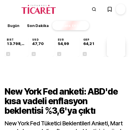
Bugün
Son Dakika
Finans
EKSTRA
BIST
USD
EUR
GBP
13.798,82
47,70
54,99
64,21
PİYASA
VERİLERİ
+0,70%
+0,16%
-0,04%
+0,06%
Finans
New York Fed anketi: ABD'de
kısa vadeli enflasyon
beklentisi %3,6'ya çıktı
New York Fed Tüketici Beklentileri Anketi, Mart