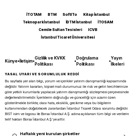
İTOTAM
BTM
SoftITo
Kitap İstanbul
Teknopark İstanbul
İDTM İstanbul
İTOSAM
Cemile Sultan Tesisleri
ICVB
İstanbul Ticaret Üniversitesi
Gizlilik ve KVKK
Doğrulama
Yayın
Künye
•
İletişim
•
•
•
Politikası
Politikası
İlkeleri
YASAL UYARI VE SORUMLULUK REDDİ
Bu sayfada yer alan bilgi, yorum ve içerikler yatırım danışmanlığı kapsamında
değildir. Yatırım kararları, kişisel mali durumunuz ile risk ve getiri tercihlerinize
göre yetkili kurumlarla yapılacak yatırım danışmanlığı sözleşmesi çerçevesinde
değerlendirilmelidir. İçeriklerin doğruluğu ve güncelliği için azami özen
gösterilmekle birlikte, olası hata, eksiklik, gecikme veya bu bilgilerin
kullanımından doğabilecek zararlardan İstanbul Ticaret Odası sorumlu değildir.
BIST isim ve logosu ile Borsa İstanbul A.Ş. adına açıklanan tüm bilgi ve verilerin
telif hakları Borsa İstanbul A.Ş.’ye aittir.
Haftalık yeni kurulan şirketler