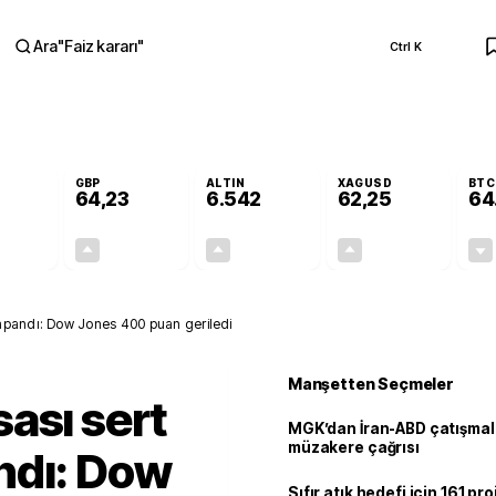
Ara
"
Faiz kararı
"
Ctrl K
RA
GBP
ALTIN
XAGUSD
BTC
64,23
6.542
62,25
64
+0,00%
+0,09%
+0,76%
+1,22%
0,00
0,06
49,21
0,75
apandı: Dow Jones 400 puan geriledi
Manşetten Seçmeler
ası sert
MGK’dan İran-ABD çatışmala
müzakere çağrısı
ndı: Dow
Sıfır atık hedefi için 161 pr