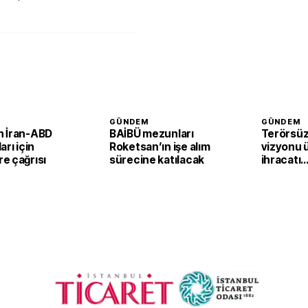
GÜNDEM
GÜNDEM
 İran-ABD
BAİBÜ mezunları
Terörsüz
arı için
Roketsan’ın işe alım
vizyonu 
e çağrısı
sürecine katılacak
ihracatı
güçlendi