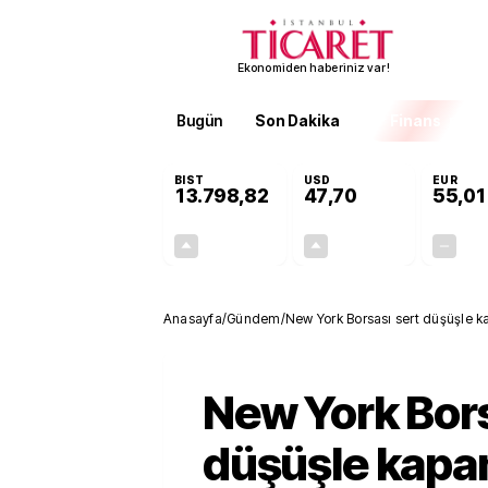
Ekonomiden haberiniz var!
Bugün
Son Dakika
Finans
EKST
BIST
USD
EUR
13.798,82
47,70
55,01
+0,70%
+0,16%
95,68
0,08
Anasayfa
/
Gündem
/
New York Borsası sert düşüşle k
New York Bors
düşüşle kapa