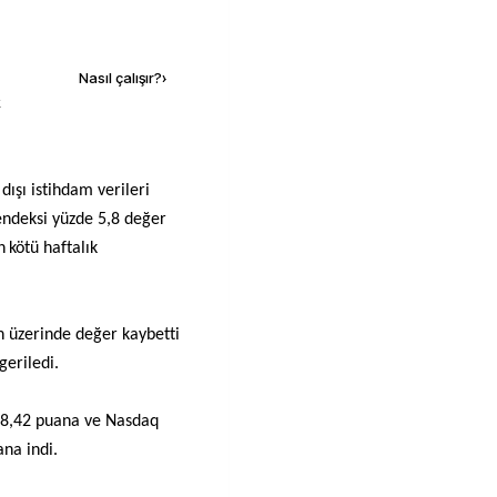
Kaynak ekle
Nasıl çalışır?
›
k
endeksi yüzde 5,8 değer
 kötü haftalık
n üzerinde değer kaybetti
geriledi.
408,42 puana ve Nasdaq
na indi.