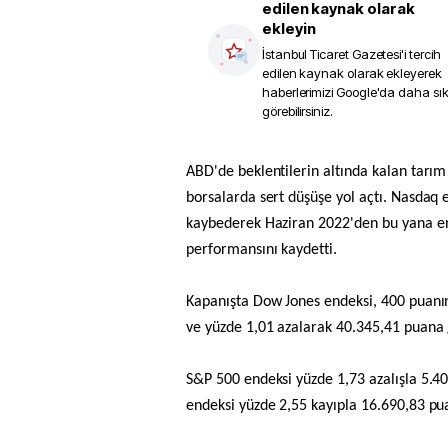
edilen kaynak olarak
ekleyin
İstanbul Ticaret Gazetesi
'i tercih
edilen kaynak olarak ekleyerek
haberlerimizi Google'da daha sı
görebilirsiniz.
ABD'de beklentilerin altında kalan tarım dışı istihdam verileri
borsalarda sert düşüşe yol açtı. Nasdaq 
kaybederek Haziran 2022'den bu yana en
performansını kaydetti.
Kapanışta Dow Jones endeksi, 400 puanı
ve yüzde 1,01 azalarak 40.345,41 puana 
S&P 500 endeksi yüzde 1,73 azalışla 5.
endeksi yüzde 2,55 kayıpla 16.690,83 pua