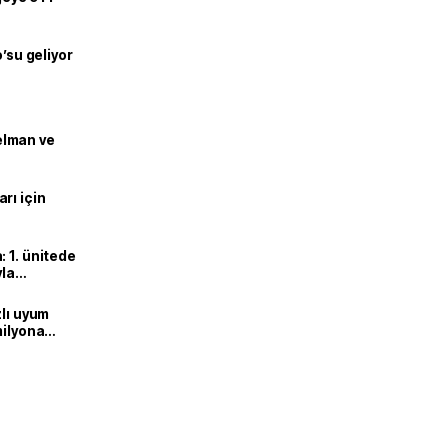
o’su geliyor
lman ve
rı için
 1. ünitede
yla
zlı uyum
milyona