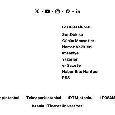
•
•
•
•
FAYDALI LINKLER
Son Dakika
Günün Manşetleri
Namaz Vakitleri
İmsakiye
Yazarlar
e-Gazete
Haber Site Haritası
RSS
ap İstanbul
Teknopark İstanbul
İDTM İstanbul
İTOSA
İstanbul Ticaret Üniversitesi