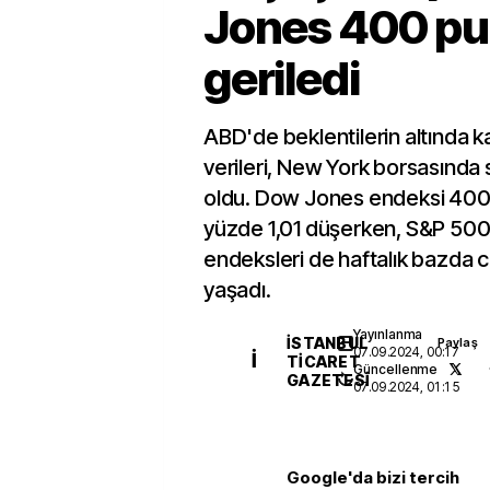
Jones 400 p
geriledi
ABD'de beklentilerin altında k
verileri, New York borsasında
oldu. Dow Jones endeksi 40
yüzde 1,01 düşerken, S&P 50
endeksleri de haftalık bazda c
yaşadı.
Yayınlanma
İSTANBUL
Paylaş
07.09.2024, 00:17
İ
TICARET
Güncellenme
GAZETESI
07.09.2024, 01:15
Google'da bizi tercih