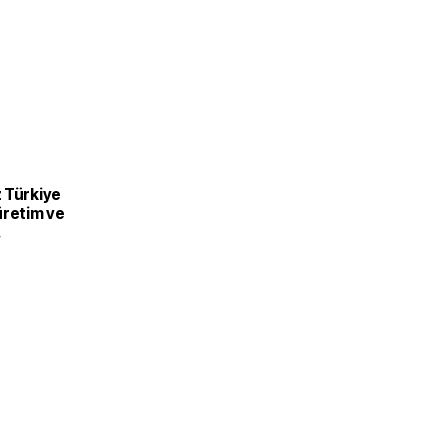
 Türkiye
üretim ve
recek