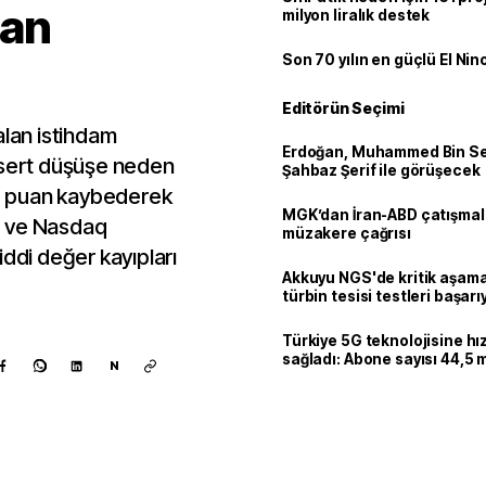
uan
milyon liralık destek
Son 70 yılın en güçlü El Nin
Editörün Seçimi
alan istihdam
Erdoğan, Muhammed Bin Se
 sert düşüşe neden
Şahbaz Şerif ile görüşecek
0 puan kaybederek
MGK’dan İran-ABD çatışmala
0 ve Nasdaq
müzakere çağrısı
iddi değer kayıpları
Akkuyu NGS'de kritik aşama:
türbin tesisi testleri başarı
tamamlandı
Türkiye 5G teknolojisine hı
sağladı: Abone sayısı 44,5 
N
ulaştı