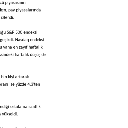
ücü piyasasının
en, pay piyasalarında
izlendi.
duğu S&P 500 endeksi,
 geçirdi. Nasdaq endeksi
 yana en zayıf haftalık
sindeki haftalık düşüş de
bin kişi artarak
 oranı ise yüzde 4,3'ten
ediği ortalama saatlik
 yükseldi.