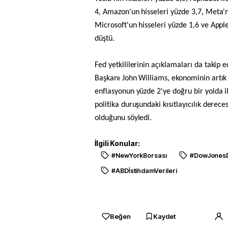
4, Amazon'un hisseleri yüzde 3,7, Meta'nı
Microsoft'un hisseleri yüzde 1,6 ve Apple
düştü.
Fed yetkililerinin açıklamaları da takip 
Başkanı John Williams, ekonominin artı
enflasyonun yüzde 2'ye doğru bir yolda 
politika duruşundaki kısıtlayıcılık derec
olduğunu söyledi.
İlgili Konular:
#NewYorkBorsası
#DowJones
#ABDİstihdamVerileri
Beğen
Kaydet