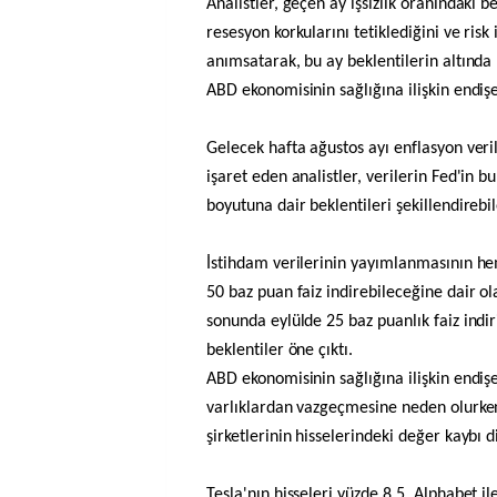
Analistler, geçen ay işsizlik oranındaki 
resesyon korkularını tetiklediğini ve risk i
anımsatarak, bu ay beklentilerin altında 
ABD ekonomisinin sağlığına ilişkin endişel
Gelecek hafta ağustos ayı enflasyon veri
işaret eden analistler, verilerin Fed'in bu
boyutuna dair beklentileri şekillendirebil
İstihdam verilerinin yayımlanmasının h
50 baz puan faiz indirebileceğine dair ol
sonunda eylülde 25 baz puanlık faiz indi
beklentiler öne çıktı.
ABD ekonomisinin sağlığına ilişkin endişel
varlıklardan vazgeçmesine neden olurken
şirketlerinin hisselerindeki değer kaybı di
Tesla'nın hisseleri yüzde 8,5, Alphabet il