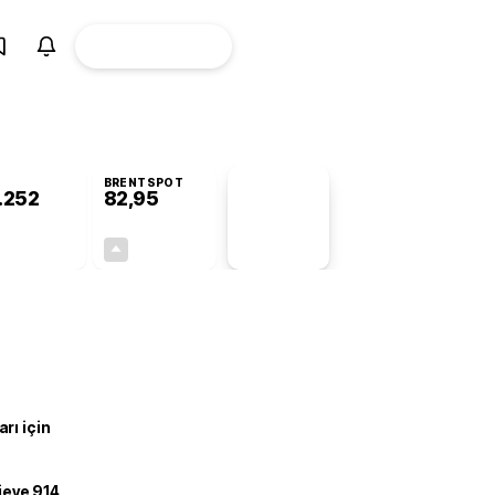
ÜYE
CANLI BORSA
Girişi
BRENTSPOT
.252
82,95
PİYASA
VERİLERİ
-0,71%
+0,21%
+0,00
0,17
rı için
ojeye 914