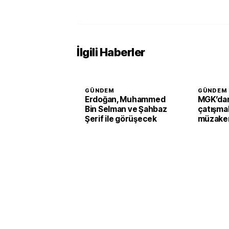
İlgili Haberler
GÜNDEM
GÜNDEM
Erdoğan, Muhammed
MGK’dan
Bin Selman ve Şahbaz
çatışmal
Şerif ile görüşecek
müzaker