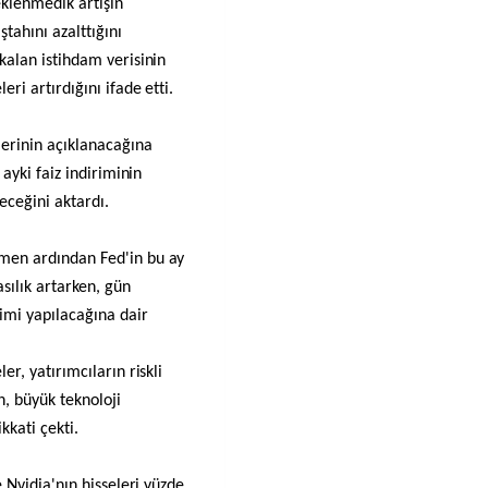
beklenmedik artışın
ştahını azalttığını
kalan istihdam verisinin
eri artırdığını ifade etti.
lerinin açıklanacağına
 ayki faiz indiriminin
eceğini aktardı.
emen ardından Fed'in bu ay
asılık artarken, gün
rimi yapılacağına dair
er, yatırımcıların riskli
, büyük teknoloji
kkati çekti.
e Nvidia'nın hisseleri yüzde