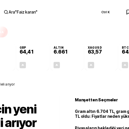
Ara
"
Faiz kararı
"
Ctrl K
RA
GBP
ALTIN
XAGUSD
BTC
64,41
6.661
63,57
64
+0,32%
+0,38%
+2,59%
+3,37%
0,18
0,24
167,96
2,07
eli arıyor
Manşetten Seçmeler
in yeni
Gram altın 6.704 TL, gram
TL oldu: Fiyatlar neden yük
i arıyor
Piyasaların beklediği veri g