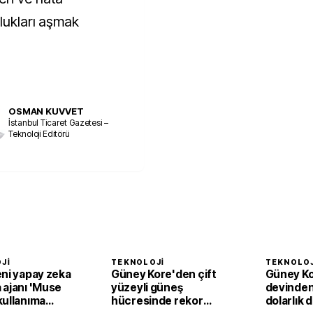
rlukları aşmak
OSMAN KUVVET
İstanbul Ticaret Gazetesi –
Teknoloji Editörü
JI
TEKNOLOJI
TEKNOLOJ
eni yapay zeka
Güney Kore'den çift
Güney Kor
 ajanı 'Muse
yüzeyli güneş
devinden
kullanıma
hücresinde rekor
dolarlık 