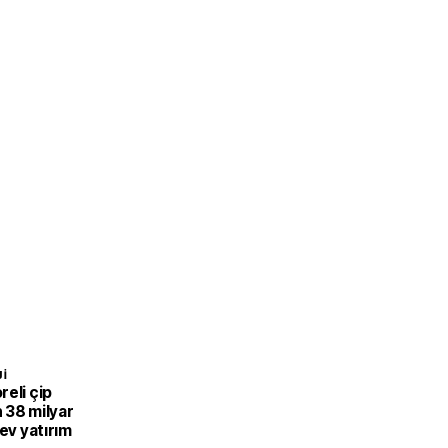
I
eli çip
 38 milyar
dev yatırım