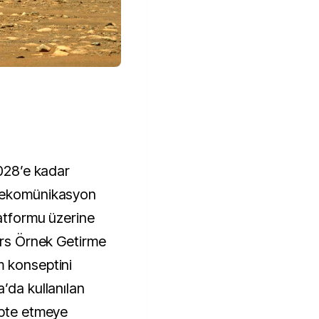
2028’e kadar
elekomünikasyon
latformu üzerine
Mars Örnek Getirme
m konseptini
’da kullanılan
apte etmeye