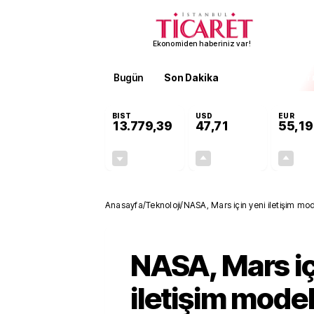
Ekonomiden haberiniz var!
Bugün
Son Dakika
Finans
EKST
BIST
USD
EUR
13.779,39
47,71
55,19
-0,14%
+0,18%
-19,42
0,09
Anasayfa
/
Teknoloji
/
NASA, Mars için yeni iletişim mod
NASA, Mars iç
iletişim model