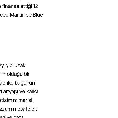
 finanse ettiği 12
heed Martin ve Blue
K
Ay gibi uzak
nın olduğu bir
denle, bugünün
i altyapı ve kalıcı
etişim mimarisi
azzam mesafeler,
eri ve hata