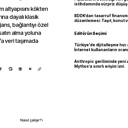
istihdamında sürpriz düşüş
im altyapısını kökten
ına dayalı klasik
BDDK’dan tasarruf finans
düzenlemesi: Taşıt, konut v
ans, bağlantıyı özel
limitler değişti
satın alma yoluna
Editörün Seçimi
’a veri taşımada
Türkiye'de dijitalleşme hızı 
İnternet kullananların oran
92,3'e yükseldi
Anthropic geriliminde yeni 
Mythos’a sınırlı erişim izni
N
Kaynak ekle
Nasıl çalışır?
›
k