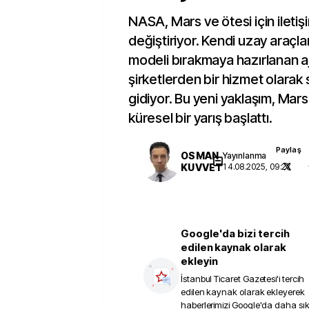
NASA, Mars ve ötesi için iletiş
değiştiriyor. Kendi uzay araçlar
modeli bırakmaya hazırlanan aj
şirketlerden bir hizmet olarak 
gidiyor. Bu yeni yaklaşım, Mars
küresel bir yarış başlattı.
Paylaş
OSMAN
Yayınlanma
KUVVET
14.08.2025, 09:27
Google'da bizi tercih
edilen kaynak olarak
ekleyin
İstanbul Ticaret Gazetesi
'i tercih
edilen kaynak olarak ekleyerek
haberlerimizi Google'da daha sı