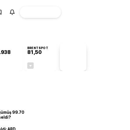
ÜYE
CANLI BORSA
Girişi
BRENTSPOT
.938
81,50
PİYASA
VERİLERİ
+0,78%
-1,55%
+0,00
-1,28
 gümüş 99.70
seldi?
eldi: ABD