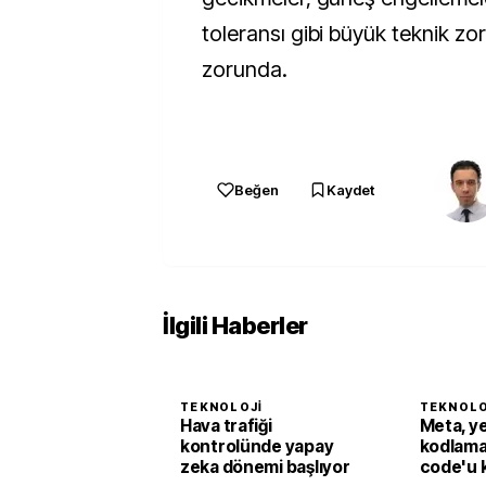
toleransı gibi büyük teknik zo
zorunda.
Beğen
Kaydet
İlgili Haberler
TEKNOLOJI
TEKNOLO
Hava trafiği
Meta, y
kontrolünde yapay
kodlama
zeka dönemi başlıyor
code'u 