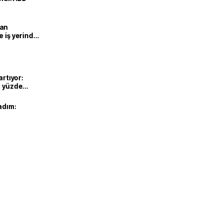
man
e iş yerinde
artıyor:
ı yüzde
adım: