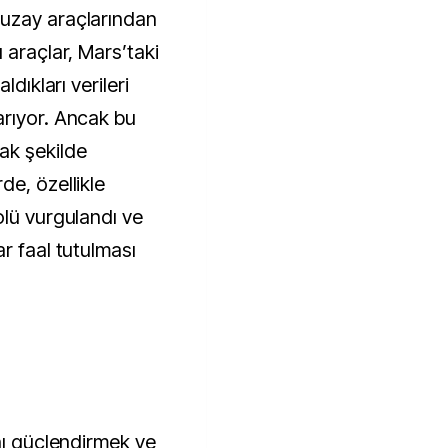
uzay araçlarından
 araçlar, Mars’taki
ldıkları verileri
arıyor. Ancak bu
ak şekilde
de, özellikle
olü vurgulandı ve
r faal tutulması
nı güçlendirmek ve