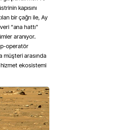
trinin kapısını
an bir çağrı ile, Ay
veri “ana hattı”
mler aranıyor.
ip-operatör
a müşteri arasında
bir hizmet ekosistemi