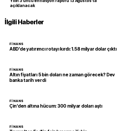
Yılın 3’üncü enflasyon raporu 13 Ağustos’ta
açıklanacak
İlgili Haberler
FINANS
ABD’de yatırımcı rotayı kırdı: 1.58 milyar dolar çıktı
FINANS
Altın fiyatları 5 bin doları ne zaman görecek? Dev
banka tarih verdi
FINANS
Çin’den altına hücum: 300 milyar doları aştı
FINANS