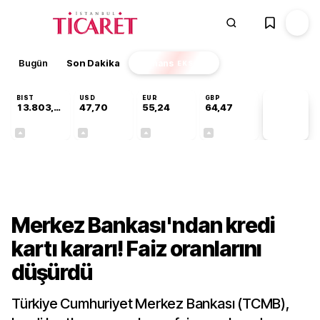
Bugün
Son Dakika
Finans
EKSTRA
BIST
USD
EUR
GBP
13.803,11
47,70
55,24
64,47
PİYASA
VERİLERİ
+0,03%
+0,17%
+0,41%
+0,47%
Finans
Merkez Bankası'ndan kredi
kartı kararı! Faiz oranlarını
düşürdü
Türkiye Cumhuriyet Merkez Bankası (TCMB),