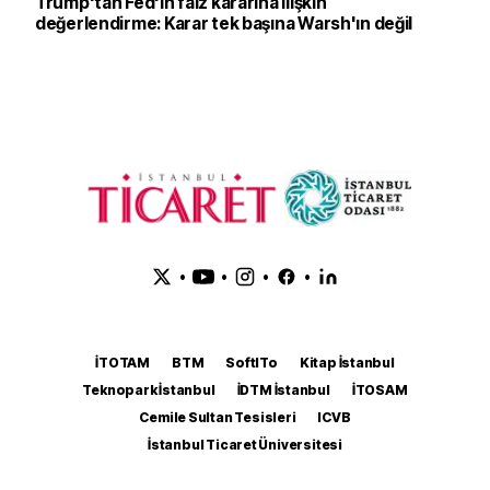
Trump'tan Fed'in faiz kararına ilişkin
değerlendirme: Karar tek başına Warsh'ın değil
•
•
•
•
İTOTAM
BTM
SoftITo
Kitap İstanbul
Teknopark İstanbul
İDTM İstanbul
İTOSAM
Cemile Sultan Tesisleri
ICVB
İstanbul Ticaret Üniversitesi