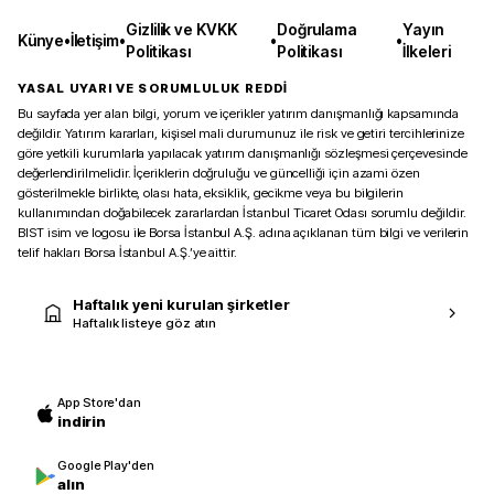
Gizlilik ve KVKK
Doğrulama
Yayın
Künye
•
İletişim
•
•
•
Politikası
Politikası
İlkeleri
YASAL UYARI VE SORUMLULUK REDDİ
Bu sayfada yer alan bilgi, yorum ve içerikler yatırım danışmanlığı kapsamında
değildir. Yatırım kararları, kişisel mali durumunuz ile risk ve getiri tercihlerinize
göre yetkili kurumlarla yapılacak yatırım danışmanlığı sözleşmesi çerçevesinde
değerlendirilmelidir. İçeriklerin doğruluğu ve güncelliği için azami özen
gösterilmekle birlikte, olası hata, eksiklik, gecikme veya bu bilgilerin
kullanımından doğabilecek zararlardan İstanbul Ticaret Odası sorumlu değildir.
BIST isim ve logosu ile Borsa İstanbul A.Ş. adına açıklanan tüm bilgi ve verilerin
telif hakları Borsa İstanbul A.Ş.’ye aittir.
Haftalık yeni kurulan şirketler
Haftalık listeye göz atın
App Store'dan
indirin
Google Play'den
alın