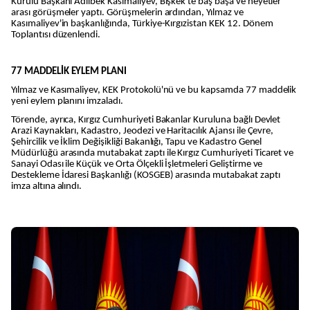
Kurulu Başkanı Adılbek Kasımaliyev, Bişkek'te baş başa ve heyetler
arası görüşmeler yaptı. Görüşmelerin ardından, Yılmaz ve
Kasımaliyev'in başkanlığında, Türkiye-Kırgızistan KEK 12. Dönem
Toplantısı düzenlendi.
77 MADDELİK EYLEM PLANI
Yılmaz ve Kasımaliyev, KEK Protokolü'nü ve bu kapsamda 77 maddelik
yeni eylem planını imzaladı.
Törende, ayrıca, Kırgız Cumhuriyeti Bakanlar Kuruluna bağlı Devlet
Arazi Kaynakları, Kadastro, Jeodezi ve Haritacılık Ajansı ile Çevre,
Şehircilik ve İklim Değişikliği Bakanlığı, Tapu ve Kadastro Genel
Müdürlüğü arasında mutabakat zaptı ile Kırgız Cumhuriyeti Ticaret ve
Sanayi Odası ile Küçük ve Orta Ölçekli İşletmeleri Geliştirme ve
Destekleme İdaresi Başkanlığı (KOSGEB) arasında mutabakat zaptı
imza altına alındı.