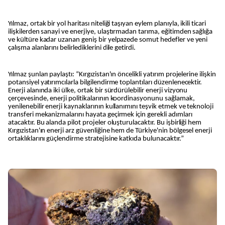
Yılmaz, ortak bir yol haritası niteliği taşıyan eylem planıyla, ikili ticari
ilişkilerden sanayi ve enerjiye, ulaştırmadan tarıma, eğitimden sağlığa
ve kültüre kadar uzanan geniş bir yelpazede somut hedefler ve yeni
çalışma alanlarını belirlediklerini dile getirdi.
Yılmaz şunları paylaştı: “Kırgızistan'ın öncelikli yatırım projelerine ilişkin
potansiyel yatırımcılarla bilgilendirme toplantıları düzenlenecektir.
Enerji alanında iki ülke, ortak bir sürdürülebilir enerji vizyonu
çerçevesinde, enerji politikalarının koordinasyonunu sağlamak,
yenilenebilir enerji kaynaklarının kullanımını teşvik etmek ve teknoloji
transferi mekanizmalarını hayata geçirmek için gerekli adımları
atacaktır. Bu alanda pilot projeler oluşturulacaktır. Bu işbirliği hem
Kırgızistan'ın enerji arz güvenliğine hem de Türkiye'nin bölgesel enerji
ortaklıklarını güçlendirme stratejisine katkıda bulunacaktır.”