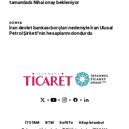
tamamladı: Nihai onay bekleniyor
DÜNYA
İran devlet bankası borçları nedeniyle İran Ulusal
Petrol Şirketi'nin hesaplarını dondurdu
•
•
•
•
İTOTAM
BTM
SoftITo
Kitap İstanbul