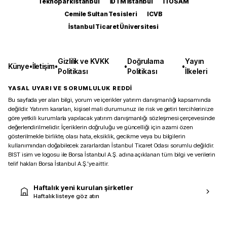
Teknopark İstanbul
İDTM İstanbul
İTOSAM
Cemile Sultan Tesisleri
ICVB
İstanbul Ticaret Üniversitesi
Gizlilik ve KVKK
Doğrulama
Yayın
Künye
•
İletişim
•
•
•
Politikası
Politikası
İlkeleri
YASAL UYARI VE SORUMLULUK REDDİ
Bu sayfada yer alan bilgi, yorum ve içerikler yatırım danışmanlığı kapsamında
değildir. Yatırım kararları, kişisel mali durumunuz ile risk ve getiri tercihlerinize
göre yetkili kurumlarla yapılacak yatırım danışmanlığı sözleşmesi çerçevesinde
değerlendirilmelidir. İçeriklerin doğruluğu ve güncelliği için azami özen
gösterilmekle birlikte, olası hata, eksiklik, gecikme veya bu bilgilerin
kullanımından doğabilecek zararlardan İstanbul Ticaret Odası sorumlu değildir.
BIST isim ve logosu ile Borsa İstanbul A.Ş. adına açıklanan tüm bilgi ve verilerin
telif hakları Borsa İstanbul A.Ş.’ye aittir.
Haftalık yeni kurulan şirketler
Haftalık listeye göz atın