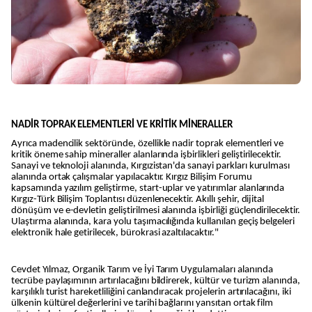
NADİR TOPRAK ELEMENTLERİ VE KRİTİK MİNERALLER
Ayrıca madencilik sektöründe, özellikle nadir toprak elementleri ve
kritik öneme sahip mineraller alanlarında işbirlikleri geliştirilecektir.
Sanayi ve teknoloji alanında, Kırgızistan'da sanayi parkları kurulması
alanında ortak çalışmalar yapılacaktır. Kırgız Bilişim Forumu
kapsamında yazılım geliştirme, start-uplar ve yatırımlar alanlarında
Kırgız-Türk Bilişim Toplantısı düzenlenecektir. Akıllı şehir, dijital
dönüşüm ve e-devletin geliştirilmesi alanında işbirliği güçlendirilecektir.
Ulaştırma alanında, kara yolu taşımacılığında kullanılan geçiş belgeleri
elektronik hale getirilecek, bürokrasi azaltılacaktır."
Cevdet Yılmaz, Organik Tarım ve İyi Tarım Uygulamaları alanında
tecrübe paylaşımının artırılacağını bildirerek, kültür ve turizm alanında,
karşılıklı turist hareketliliğini canlandıracak projelerin artırılacağını, iki
ülkenin kültürel değerlerini ve tarihi bağlarını yansıtan ortak film