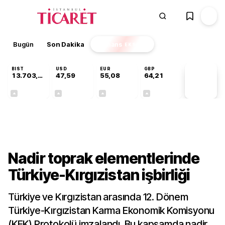
Bugün
Son Dakika
Finans
EKSTRA
BIST
USD
EUR
GBP
13.703,13
47,59
55,08
64,21
PİYASA
VERİLERİ
+0,11%
+0,06%
+0,13%
+0,18%
Dünya
Nadir toprak elementlerinde
Türkiye-Kırgızistan işbirliği
Türkiye ve Kırgızistan arasında 12. Dönem
Türkiye-Kırgızistan Karma Ekonomik Komisyonu
(KEK) Protokolü imzalandı. Bu kapsamda nadir