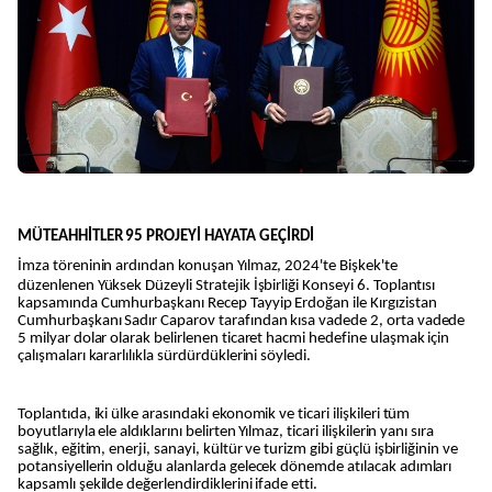
MÜTEAHHİTLER 95 PROJEYİ HAYATA GEÇİRDİ
İmza töreninin ardından konuşan Yılmaz, 2024'te Bişkek'te
düzenlenen
Yüksek Düzeyli Stratejik İşbirliği Konseyi 6. Toplantısı
kapsamında Cumhurbaşkanı Recep Tayyip Erdoğan ile Kırgızistan
Cumhurbaşkanı Sadır Caparov tarafından kısa vadede 2, orta vadede
5 milyar dolar olarak belirlenen ticaret hacmi hedefine ulaşmak için
çalışmaları kararlılıkla sürdürdüklerini söyledi.
Toplantıda, iki ülke arasındaki ekonomik ve ticari ilişkileri tüm
boyutlarıyla ele aldıklarını belirten Yılmaz, ticari ilişkilerin yanı sıra
sağlık, eğitim, enerji, sanayi, kültür ve turizm gibi güçlü işbirliğinin ve
potansiyellerin olduğu alanlarda gelecek dönemde atılacak adımları
kapsamlı şekilde değerlendirdiklerini ifade etti.