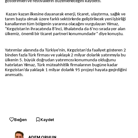
gösterimleri ve festivallerin düzenleneceğini kaydetti.
Kazan-kazan ilkesine dayanarak enerji, ticaret, ulaştırma, sağlık ve
tarım başta olmak üzere farklı sektörlerde geliştirilecek yeni işbirliği
kanallarının tüm bölgenin yararına olacağını vurgulayan Yılmaz,
“Kırgızistan'ın ihracatında 8'inci, ithalatında da 6'ncı sırada yer alan
ülkemiz, önemli bir ticaret partneri konumundadır” diye konuştu.
Yatırımlar alanında da Türkiye'nin, Kırgızistan'da faaliyet gösteren 2
binden fazla Türk firması ve yaklaşık 2 milyar dolarlık yatırımıyla bu
ülkenin 5. büyük doğrudan yatırımcısı konumunda olduğunu
hatırlatan Yılmaz, Türk müteahhitlik firmalarının bugüne kadar
Kırgızistan'da yaklaşık 1 milyar dolarlık 95 projeyi hayata geçirdiğini
anımsattı.
Beğen
Kaydet
ADEM ORHUN