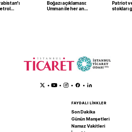
abistan'ı
Boğazı açıklaması:
Patriot 
etrol
Umman ile her an
stokları g
ine İHA'lı
anlaşma imzalanabilir
•
•
•
•
FAYDALI LINKLER
Son Dakika
Günün Manşetleri
Namaz Vakitleri