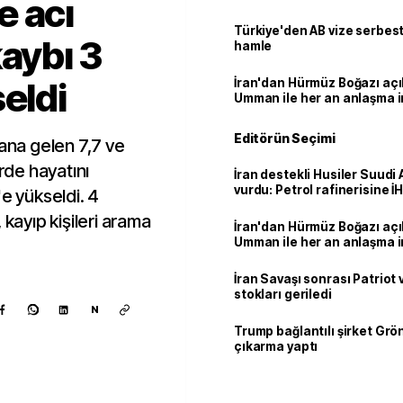
e acı
Türkiye'den AB vize serbesti
kaybı 3
hamle
eldi
İran'dan Hürmüz Boğazı açı
Umman ile her an anlaşma i
Editörün Seçimi
na gelen 7,7 ve
de hayatını
İran destekli Husiler Suudi 
vurdu: Petrol rafinerisine İHA
'e yükseldi. 4
 kayıp kişileri arama
İran'dan Hürmüz Boğazı açı
Umman ile her an anlaşma i
İran Savaşı sonrası Patriot
stokları geriledi
N
Trump bağlantılı şirket Grö
çıkarma yaptı