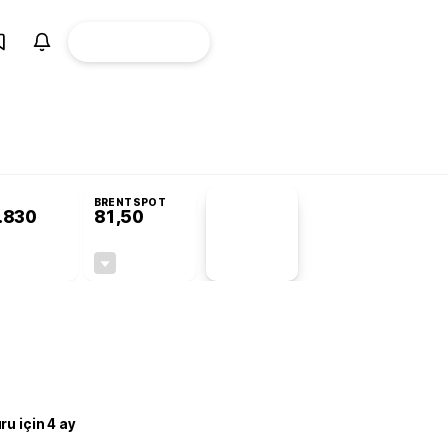
ÜYE
CANLI BORSA
Girişi
BRENTSPOT
.830
81,50
PİYASA
VERİLERİ
-0,19%
-1,55%
+0,00
-1,28
u için 4 ay