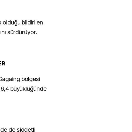
 olduğu bildirilen
rını sürdürüyor.
ER
Sagaing bölgesi
e 6,4 büyüklüğünde
de de şiddetli