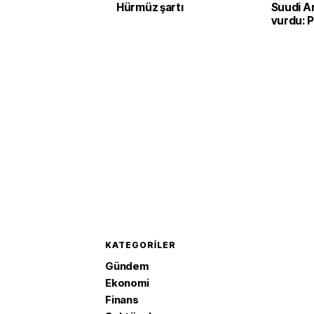
Hürmüz şartı
Suudi Ar
vurdu: P
rafineris
saldırı
KATEGORILER
Gündem
Ekonomi
Finans