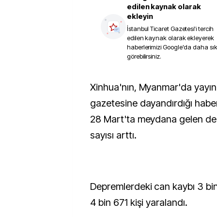
edilen kaynak olarak
ekleyin
İstanbul Ticaret Gazetesi
'i tercih
edilen kaynak olarak ekleyerek
haberlerimizi Google'da daha sı
görebilirsiniz.
Xinhua'nın, Myanmar'da yayın yapan The Mirror
gazetesine dayandırdığı habe
28 Mart'ta meydana gelen dep
sayısı arttı.
Depremlerdeki can kaybı 3 bin
4 bin 671 kişi yaralandı.