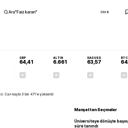
Ara
"
Faiz kararı
"
Ctrl K
RA
mi Gazete'de!
Öğrenci affı ve ek sınav hakkı Resmi Gazete'de!
GBP
ALTIN
XAGUSD
BTC
64,41
6.661
63,57
64
+0,32%
+0,38%
+2,59%
+3,37%
0,18
0,24
167,96
2,07
: Can kaybı 3 bin 471'e yükseldi
Manşetten Seçmeler
Üniversiteye dönüşte başvur
süre tanındı