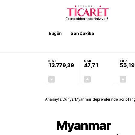
Ekonomiden haberiniz var!
Bugün
Son Dakika
Finans
EKST
SON DAKİKA
Öğrenci affı ve ek sınav hakkı Res
BIST
USD
EUR
13.779,39
47,71
55,19
-0,14%
+0,18%
-19,42
0,09
Anasayfa
/
Dünya
/
Myanmar depremlerinde acı bilanço
Myanmar