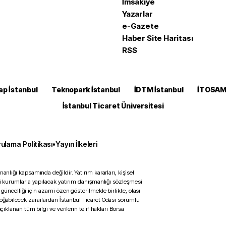
İmsakiye
Yazarlar
e-Gazete
Haber Site Haritası
RSS
ap İstanbul
Teknopark İstanbul
İDTM İstanbul
İTOSA
İstanbul Ticaret Üniversitesi
ulama Politikası
•
Yayın İlkeleri
anlığı kapsamında değildir. Yatırım kararları, kişisel
ili kurumlarla yapılacak yatırım danışmanlığı sözleşmesi
 güncelliği için azami özen gösterilmekle birlikte, olası
doğabilecek zararlardan İstanbul Ticaret Odası sorumlu
çıklanan tüm bilgi ve verilerin telif hakları Borsa