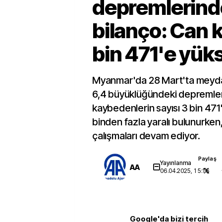
depremlerind
bilanço: Can 
bin 471'e yüks
Myanmar'da 28 Mart'ta meyda
6,4 büyüklüğündeki depremler
kaybedenlerin sayısı 3 bin 471
binden fazla yaralı bulunurken,
çalışmaları devam ediyor.
Paylaş
Yayınlanma
AA
06.04.2025, 15:16
Google'da bizi tercih