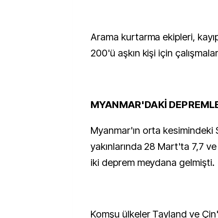
Arama kurtarma ekipleri, kayıp
200'ü aşkın kişi için çalışmala
MYANMAR'DAKİ DEPREML
Myanmar'ın orta kesimindeki 
yakınlarında 28 Mart'ta 7,7 v
iki deprem meydana gelmişti.
Komşu ülkeler Tayland ve Çin'