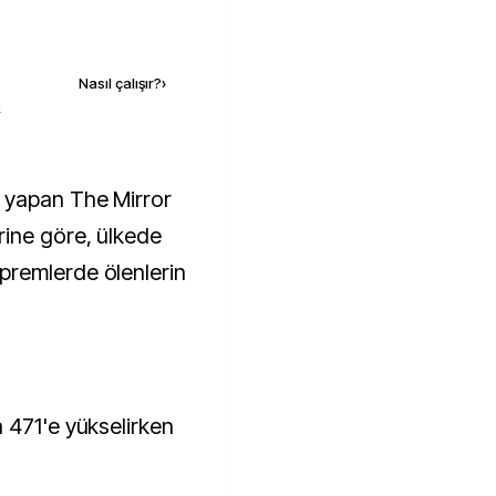
Kaynak ekle
Nasıl çalışır?
›
k
rine göre, ülkede
remlerde ölenlerin
 471'e yükselirken