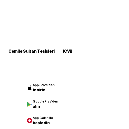
M
Cemile Sultan Tesisleri
ICVB
App Store'dan
indirin
Google Play'den
alın
App Galeri ile
keşfedin