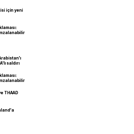
si için yeni
klaması:
mzalanabilir
Arabistan'ı
'lı saldırı
klaması:
mzalanabilir
 ve THAAD
nland'a