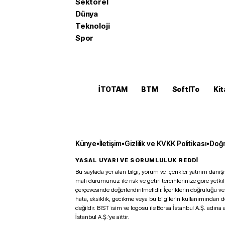
Sektörel
Dünya
Teknoloji
Spor
İTOTAM
BTM
SoftITo
Kit
Künye
•
İletişim
•
Gizlilik ve KVKK Politikası
•
Doğr
YASAL UYARI VE SORUMLULUK REDDİ
Bu sayfada yer alan bilgi, yorum ve içerikler yatırım danışm
mali durumunuz ile risk ve getiri tercihlerinize göre yetk
çerçevesinde değerlendirilmelidir. İçeriklerin doğruluğu ve
hata, eksiklik, gecikme veya bu bilgilerin kullanımından 
değildir. BIST isim ve logosu ile Borsa İstanbul A.Ş. adına a
İstanbul A.Ş.’ye aittir.