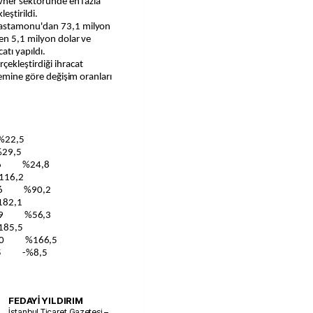
evher sektöründe en fazla
eştirildi.
Kastamonu'dan 73,1 milyon
en 5,1 milyon dolar ve
tı yapıldı.
ekleştirdiği ihracat
nemine göre değişim oranları
%22,5
29,5
26 %24,8
16,2
,36 %90,2
82,1
79 %56,3
85,5
70 %166,5
45 -%8,5
FEDAYİ YILDIRIM
İstanbul Ticaret Gazetesi –