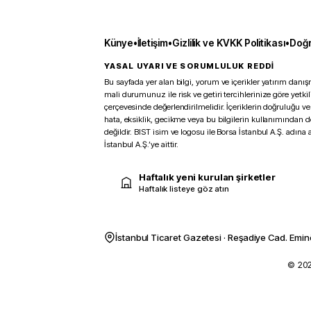
Künye
•
İletişim
•
Gizlilik ve KVKK Politikası
•
Doğr
YASAL UYARI VE SORUMLULUK REDDİ
Bu sayfada yer alan bilgi, yorum ve içerikler yatırım danışm
mali durumunuz ile risk ve getiri tercihlerinize göre yetk
çerçevesinde değerlendirilmelidir. İçeriklerin doğruluğu ve
hata, eksiklik, gecikme veya bu bilgilerin kullanımından 
değildir. BIST isim ve logosu ile Borsa İstanbul A.Ş. adına a
İstanbul A.Ş.’ye aittir.
Haftalık yeni kurulan şirketler
Haftalık listeye göz atın
İstanbul Ticaret Gazetesi · Reşadiye Cad. Emin
© 2026