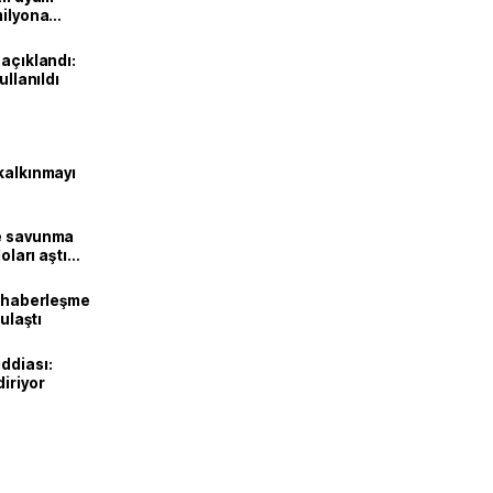
milyona
 açıklandı:
ullanıldı
kalkınmayı
ne savunma
oları aştı
k haberleşme
 ulaştı
ddiası:
diriyor