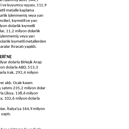
rı işlenmiş altın, 344,9
i ve kuyumcu eşyası, 111,9
metli metalle kaplama
arlık işlenmemiş veya yarı
cileri, kıymetli ve yarı
yon dolarlık kıymetli
ar, 11,2 milyon dolarlık
 işlenmemiş veya yarı
dolarlık kıymetli metallerden
ralar ihracatı yapıldı.
ERİ'NE
yar dolarla Birleşik Arap
lyon dolarla ABD, 513,3
rla Irak, 292,4 milyon
yer aldı. Ocak-kasım
satımı 235,2 milyon dolar
arla Libya, 138,6 milyon
lya, 102,6 milyon dolarla
ar, İtalya'ya 164,9 milyon
 yaptı.