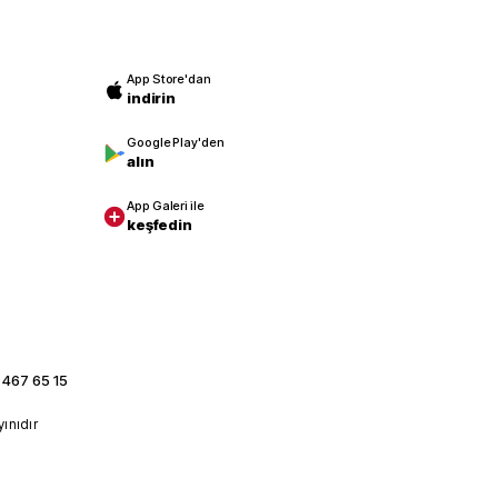
App Store'dan
indirin
Google Play'den
alın
App Galeri ile
keşfedin
 467 65 15
yınıdır