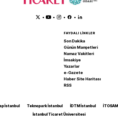
•
•
•
•
FAYDALI LINKLER
Son Dakika
Günün Manşetleri
Namaz Vakitleri
İmsakiye
Yazarlar
e-Gazete
Haber Site Haritası
RSS
ap İstanbul
Teknopark İstanbul
İDTM İstanbul
İTOSA
İstanbul Ticaret Üniversitesi