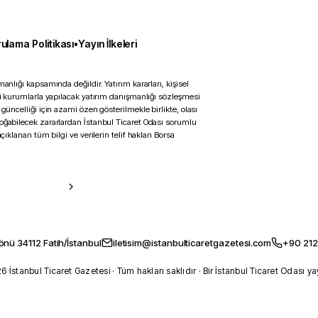
ulama Politikası
•
Yayın İlkeleri
anlığı kapsamında değildir. Yatırım kararları, kişisel
ili kurumlarla yapılacak yatırım danışmanlığı sözleşmesi
 güncelliği için azami özen gösterilmekle birlikte, olası
doğabilecek zararlardan İstanbul Ticaret Odası sorumlu
çıklanan tüm bilgi ve verilerin telif hakları Borsa
önü 34112 Fatih/İstanbul
iletisim@istanbulticaretgazetesi.com
+90 212
 İstanbul Ticaret Gazetesi · Tüm hakları saklıdır · Bir İstanbul Ticaret Odası ya