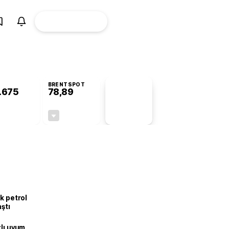
ÜYE
CANLI BORSA
Girişi
BRENTSPOT
.675
78,89
PİYASA
VERİLERİ
+0,82%
-0,03%
+0,00
-0,02
k petrol
aştı
zlı uyum