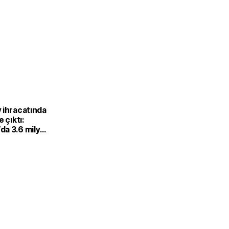
L
 ihracatında
 çıktı:
a 3.6 milyar
u