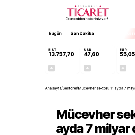
Ekonomiden haberiniz var!
Bugün
Son Dakika
Finans
EKST
BIST
USD
EUR
13.757,70
47,60
55,05
+0,40%
+0,06%
54,57
0,03
Anasayfa
/
Sektörel
/
Mücevher sektörü 11 ayda 7 milyar
Mücevher sek
ayda 7 milyar 