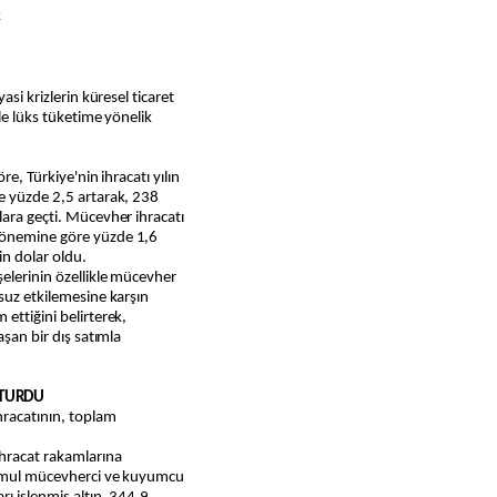
k
yle lüks tüketime yönelik
re, Türkiye'nin ihracatı yılın
re yüzde 2,5 artarak, 238
lara geçti. Mücevher ihracatı
dönemine göre yüzde 1,6
in dolar oldu.
elerinin özellikle mücevher
msuz etkilemesine karşın
ettiğini belirterek,
aşan bir dış satımla
ŞTURDU
racatının, toplam
.
hracat rakamlarına
 mamul mücevherci ve kuyumcu