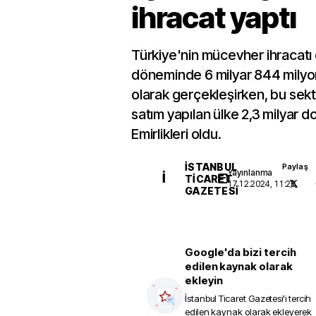
ihracat yaptı
Türkiye'nin mücevher ihracatı
döneminde 6 milyar 844 milyon
olarak gerçekleşirken, bu sekt
satım yapılan ülke 2,3 milyar do
Emirlikleri oldu.
İSTANBUL
Paylaş
Yayınlanma
İ
TICARET
17.12.2024, 11:26
GAZETESI
Google'da bizi tercih
edilen kaynak olarak
ekleyin
İstanbul Ticaret Gazetesi
'i tercih
edilen kaynak olarak ekleyerek