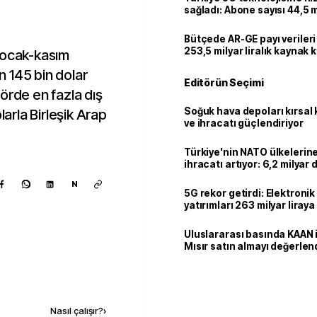
sağladı: Abone sayısı 44,5 
ulaştı
Bütçede AR-GE payı verileri
253,5 milyar liralık kaynak k
 ocak-kasım
 145 bin dolar
Editörün Seçimi
örde en fazla dış
Soğuk hava depoları kırsal 
larla Birleşik Arap
ve ihracatı güçlendiriyor
Türkiye'nin NATO ülkeleri
ihracatı artıyor: 6,2 milyar d
milyar doları aştı
N
5G rekor getirdi: Elektroni
yatırımları 263 milyar liraya
Uluslararası basında KAAN i
Mısır satın almayı değerlen
Kaynak ekle
Nasıl çalışır?
›