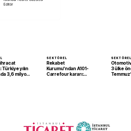
Editör
EL
SEKTÖREL
SEKTÖRE
 ihracat
Rekabet
Otomotiv
: Türkiye yılın
Kurumu'ndan A101-
3 ülke öne
ında 3,6 milyon
Carrefour kararı:
Temmuz’d
 güneş
Koşullu onay verildi
dolar old
ihracatı yaptı