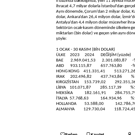
İl bazında bakıldığında, yılın 11 ayında müc
ihracat 4,7 milyar dolarla İstanbul'dan gerçekl
Aynı dönemde, Çorum'dan 2 milyar dolar, 
dolar, Ankara'dan 26,4 milyon dolar, İzmir'd
Antalya'dan 4,4 milyon dolar mücevher ihraca
Sektörün ocak-kasım döneminde ülkelere gerç
miktarları (bin dolar) ve geçen yılın aynı dö
şöyle:
1 OCAK - 30 KASIM (BİN DOLAR)
ÜLKE 2023 2024 DEĞİŞİM (yüzde)
BAE 2.969.041,53 2.301.083,87 -
ABD 933.115,87 657.763,80 -%
HONG KONG 411.331,41 513.271,
IRAK 202.496,82 437.743,86 %1
KIRGIZİSTAN 153.739,02 292.351
LİBYA 101.071,87 285.117,39 %1
MEKSİKA 182.161,91 284.755,
İTALYA 57.768,63 164.934,96 %1
HOLLANDA 53.588,00 142.786,
ALMANYA 129.730,04 118.724,
Beğen
Kaydet