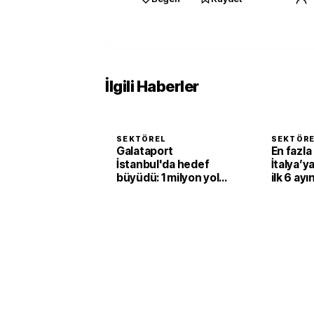
İlgili Haberler
SEKTÖREL
SEKTÖR
Galataport
En fazla
İstanbul'da hedef
İtalya’ya
büyüdü: 1 milyon yolcu
ilk 6 ay
için yeni yatırımlar
dolarlık
yolda
gözlüğü 