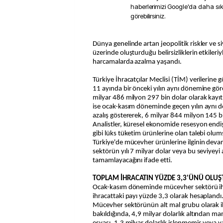
haberlerimizi Google'da daha sı
görebilirsiniz.
Dünya genelinde artan jeopolitik riskler ve siyasi krizlerin küresel ticaret
üzerinde oluşturduğu belirsizliklerin etkileri
harcamalarda azalma yaşandı.
Türkiye İhracatçılar Meclisi (TİM) verilerine gö
11 ayında bir önceki yılın aynı dönemine gö
milyar 486 milyon 297 bin dolar olarak kayıt
ise ocak-kasım döneminde geçen yılın aynı 
azalış göstererek, 6 milyar 844 milyon 145 b
Analistler, küresel ekonomide resesyon endiş
gibi lüks tüketim ürünlerine olan talebi olu
Türkiye'de mücevher ürünlerine ilginin devam 
sektörün yılı 7 milyar dolar veya bu seviyeyi 
tamamlayacağını ifade etti.
TOPLAM İHRACATIN YÜZDE 3,3'ÜNÜ OLU
Ocak-kasım döneminde mücevher sektörü ih
ihracattaki payı yüzde 3,3 olarak hesaplandı
Mücevher sektörünün alt mal grubu olarak i
bakıldığında, 4,9 milyar dolarlık altından