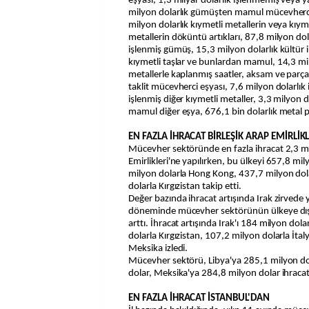
eşyası, 1,3 milyar dolarlık işlenmemiş veya ya
milyon dolarlık gümüşten mamul mücevherc
milyon dolarlık kıymetli metallerin veya kıy
metallerin döküntü artıkları, 87,8 milyon dol
işlenmiş gümüş, 15,3 milyon dolarlık kültür in
kıymetli taşlar ve bunlardan mamul, 14,3 mil
metallerle kaplanmış saatler, aksam ve parçal
taklit mücevherci eşyası, 7,6 milyon dolarlık
işlenmiş diğer kıymetli metaller, 3,3 milyon 
mamul diğer eşya, 676,1 bin dolarlık metal pa
EN FAZLA İHRACAT BİRLEŞİK ARAP EMİRLİKL
Mücevher sektöründe en fazla ihracat 2,3 mil
Emirlikleri'ne yapılırken, bu ülkeyi 657,8 mi
milyon dolarla Hong Kong, 437,7 milyon dola
dolarla Kırgızistan takip etti.
Değer bazında ihracat artışında Irak zirvede 
döneminde mücevher sektörünün ülkeye dış 
arttı. İhracat artışında Irak'ı 184 milyon dol
dolarla Kırgızistan, 107,2 milyon dolarla İta
Meksika izledi.
Mücevher sektörü, Libya'ya 285,1 milyon dol
dolar, Meksika'ya 284,8 milyon dolar ihracat
EN FAZLA İHRACAT İSTANBUL'DAN