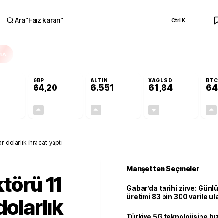
Ara
"
Faiz kararı
"
Ctrl K
RA
GBP
ALTIN
XAGUSD
BTC
64,20
6.551
61,84
64
+0,07%
+0,15%
+0,84%
-0,32%
0,04
0,10
54,42
-0,20
 dolarlık ihracat yaptı
Manşetten Seçmeler
törü 11
Gabar’da tarihi zirve: Günlü
üretimi 83 bin 300 varile ul
dolarlık
Türkiye 5G teknolojisine hı